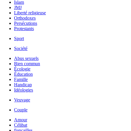
Islam
JMJ
Liberté religieuse
Orthodoxes
Persécutions
Protestants
Sport
Société
Abus sexuels
Bien commun
Écologie
Éducation
Famille
Handicap
Idéologies
Veuvage
Couple
Amour
Célibat
fiancailles