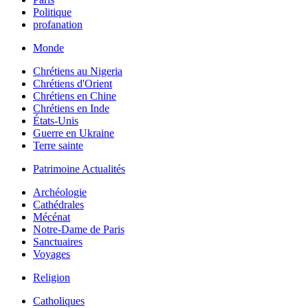
Politique
profanation
Monde
Chrétiens au Nigeria
Chrétiens d'Orient
Chrétiens en Chine
Chrétiens en Inde
États-Unis
Guerre en Ukraine
Terre sainte
Patrimoine Actualités
Archéologie
Cathédrales
Mécénat
Notre-Dame de Paris
Sanctuaires
Voyages
Religion
Catholiques