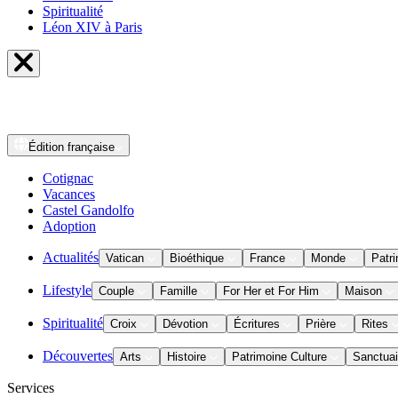
Spiritualité
Léon XIV à Paris
Édition
française
Cotignac
Vacances
Castel Gandolfo
Adoption
Actualités
Vatican
Bioéthique
France
Monde
Patri
Lifestyle
Couple
Famille
For Her et For Him
Maison
Spiritualité
Croix
Dévotion
Écritures
Prière
Rites
Découvertes
Arts
Histoire
Patrimoine Culture
Sanctuai
Services