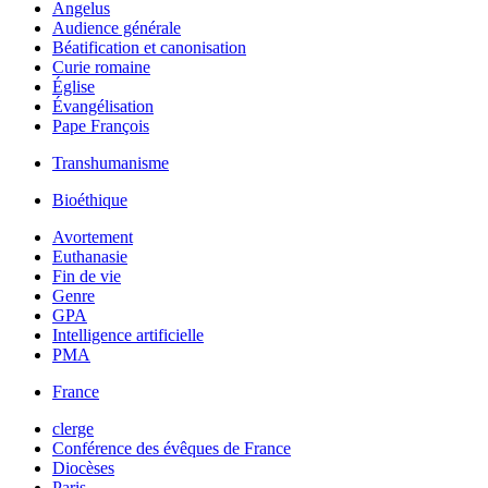
Angelus
Audience générale
Béatification et canonisation
Curie romaine
Église
Évangélisation
Pape François
Transhumanisme
Bioéthique
Avortement
Euthanasie
Fin de vie
Genre
GPA
Intelligence artificielle
PMA
France
clerge
Conférence des évêques de France
Diocèses
Paris