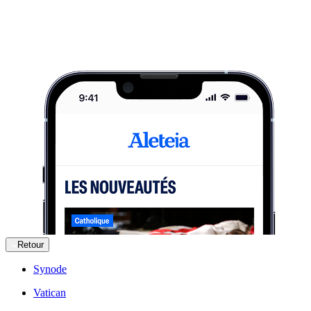
Retour
Synode
Vatican