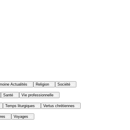
moine Actualités
Religion
Société
Santé
Vie professionnelle
Temps liturgiques
Vertus chrétiennes
res
Voyages