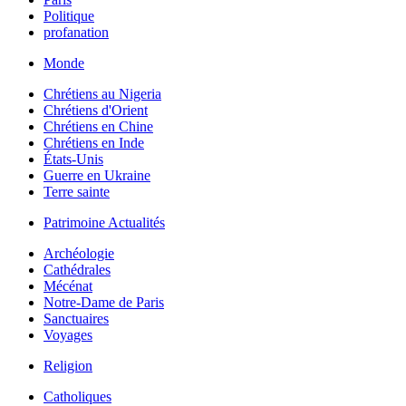
Politique
profanation
Monde
Chrétiens au Nigeria
Chrétiens d'Orient
Chrétiens en Chine
Chrétiens en Inde
États-Unis
Guerre en Ukraine
Terre sainte
Patrimoine Actualités
Archéologie
Cathédrales
Mécénat
Notre-Dame de Paris
Sanctuaires
Voyages
Religion
Catholiques