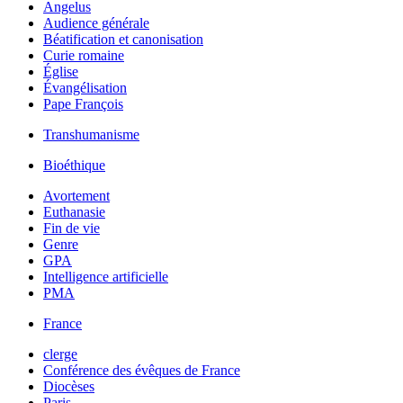
Angelus
Audience générale
Béatification et canonisation
Curie romaine
Église
Évangélisation
Pape François
Transhumanisme
Bioéthique
Avortement
Euthanasie
Fin de vie
Genre
GPA
Intelligence artificielle
PMA
France
clerge
Conférence des évêques de France
Diocèses
Paris