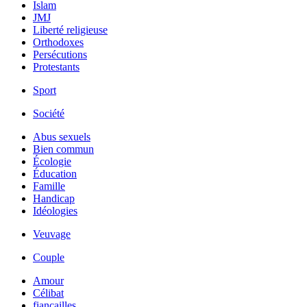
Islam
JMJ
Liberté religieuse
Orthodoxes
Persécutions
Protestants
Sport
Société
Abus sexuels
Bien commun
Écologie
Éducation
Famille
Handicap
Idéologies
Veuvage
Couple
Amour
Célibat
fiancailles