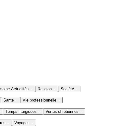
moine Actualités
Religion
Société
Santé
Vie professionnelle
Temps liturgiques
Vertus chrétiennes
res
Voyages