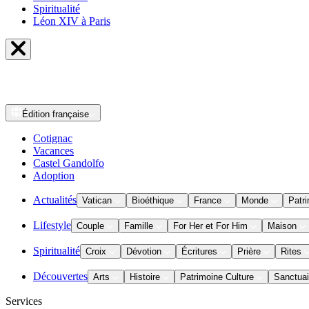
Spiritualité
Léon XIV à Paris
Édition
française
Cotignac
Vacances
Castel Gandolfo
Adoption
Actualités
Vatican
Bioéthique
France
Monde
Patri
Lifestyle
Couple
Famille
For Her et For Him
Maison
Spiritualité
Croix
Dévotion
Écritures
Prière
Rites
Découvertes
Arts
Histoire
Patrimoine Culture
Sanctuai
Services