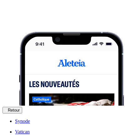
Retour
Synode
Vatican