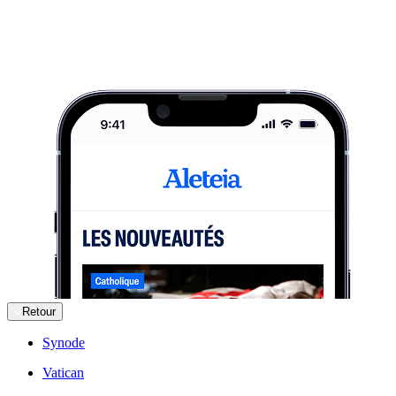
Retour
Synode
Vatican