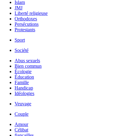
Islam
JMJ
Liberté religieuse
Orthodoxes
Persécutions
Protestants
Sport
Société
Abus sexuels
Bien commun
Écologie
Éducation
Famille
Handicap
Idéologies
Veuvage
Couple
Amour
Célibat
fiancailles