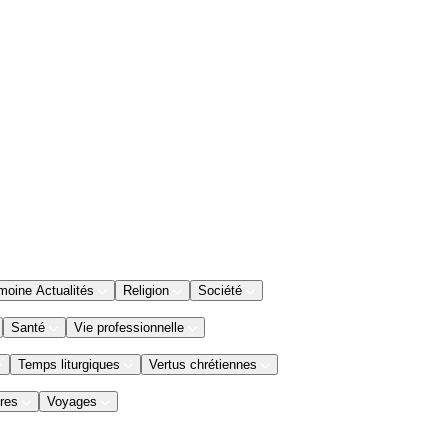
moine Actualités
Religion
Société
Santé
Vie professionnelle
Temps liturgiques
Vertus chrétiennes
res
Voyages