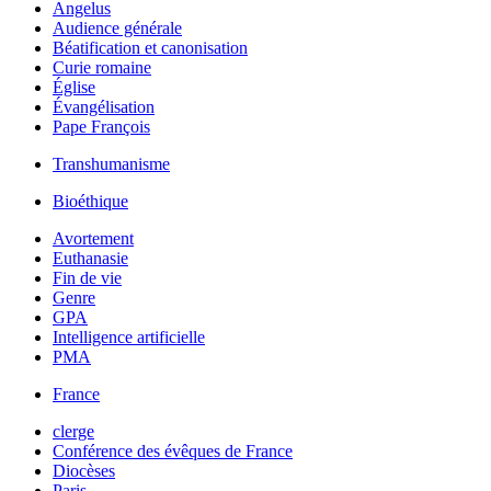
Angelus
Audience générale
Béatification et canonisation
Curie romaine
Église
Évangélisation
Pape François
Transhumanisme
Bioéthique
Avortement
Euthanasie
Fin de vie
Genre
GPA
Intelligence artificielle
PMA
France
clerge
Conférence des évêques de France
Diocèses
Paris