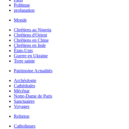
Politique
profanation
Monde
Chrétiens au Nigeria
Chrétiens d'Orient
Chrétiens en Chine
Chrétiens en Inde
États-Unis
Guerre en Ukraine
Terre sainte
Patrimoine Actualités
Archéologie
Cathédrales
Mécénat
Notre-Dame de Paris
Sanctuaires
Voyages
Religion
Catholiques