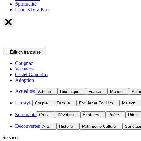
Spiritualité
Léon XIV à Paris
Édition
française
Cotignac
Vacances
Castel Gandolfo
Adoption
Actualités
Vatican
Bioéthique
France
Monde
Patri
Lifestyle
Couple
Famille
For Her et For Him
Maison
Spiritualité
Croix
Dévotion
Écritures
Prière
Rites
Découvertes
Arts
Histoire
Patrimoine Culture
Sanctuai
Services