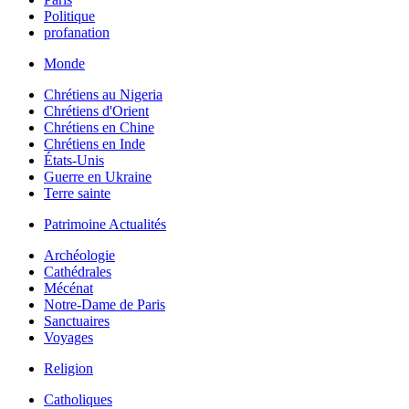
Politique
profanation
Monde
Chrétiens au Nigeria
Chrétiens d'Orient
Chrétiens en Chine
Chrétiens en Inde
États-Unis
Guerre en Ukraine
Terre sainte
Patrimoine Actualités
Archéologie
Cathédrales
Mécénat
Notre-Dame de Paris
Sanctuaires
Voyages
Religion
Catholiques