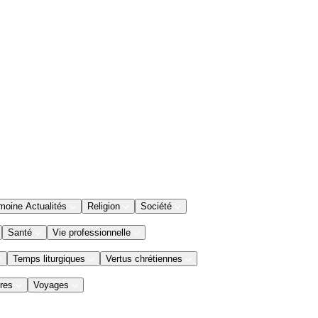
moine Actualités
Religion
Société
Santé
Vie professionnelle
Temps liturgiques
Vertus chrétiennes
res
Voyages