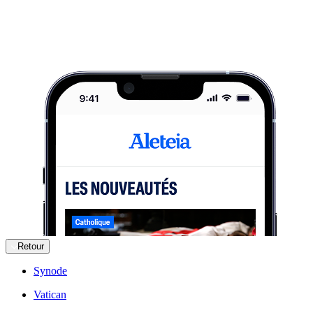
Retour
Synode
Vatican