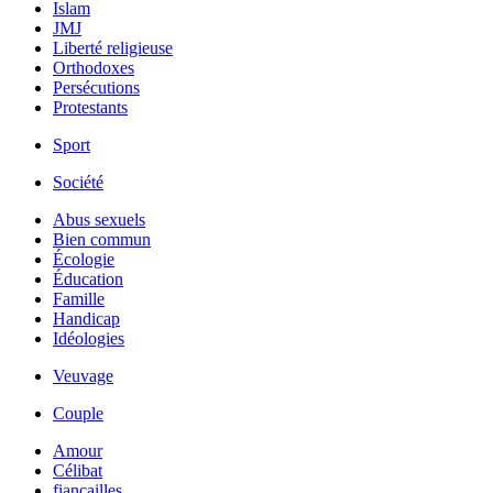
Islam
JMJ
Liberté religieuse
Orthodoxes
Persécutions
Protestants
Sport
Société
Abus sexuels
Bien commun
Écologie
Éducation
Famille
Handicap
Idéologies
Veuvage
Couple
Amour
Célibat
fiancailles