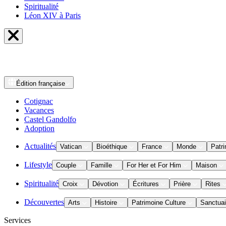
Spiritualité
Léon XIV à Paris
Édition
française
Cotignac
Vacances
Castel Gandolfo
Adoption
Actualités
Vatican
Bioéthique
France
Monde
Patri
Lifestyle
Couple
Famille
For Her et For Him
Maison
Spiritualité
Croix
Dévotion
Écritures
Prière
Rites
Découvertes
Arts
Histoire
Patrimoine Culture
Sanctuai
Services