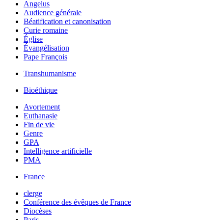
Angelus
Audience générale
Béatification et canonisation
Curie romaine
Église
Évangélisation
Pape François
Transhumanisme
Bioéthique
Avortement
Euthanasie
Fin de vie
Genre
GPA
Intelligence artificielle
PMA
France
clerge
Conférence des évêques de France
Diocèses
Paris