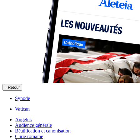
Retour
Synode
Vatican
Angelus
Audience générale
Béatification et canonisation
Curie romaine