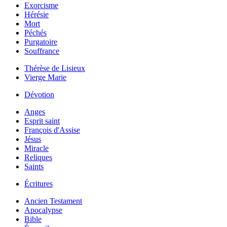
Exorcisme
Hérésie
Mort
Péchés
Purgatoire
Souffrance
Thérèse de Lisieux
Vierge Marie
Dévotion
Anges
Esprit saint
François d'Assise
Jésus
Miracle
Reliques
Saints
Écritures
Ancien Testament
Apocalypse
Bible