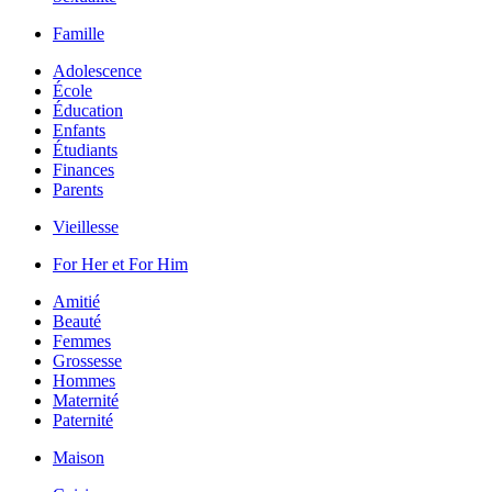
Famille
Adolescence
École
Éducation
Enfants
Étudiants
Finances
Parents
Vieillesse
For Her et For Him
Amitié
Beauté
Femmes
Grossesse
Hommes
Maternité
Paternité
Maison