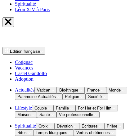
Spiritualité
Léon XIV à Paris
Édition
française
Cotignac
Vacances
Castel Gandolfo
Adoption
Actualités
Vatican
Bioéthique
France
Monde
Patrimoine Actualités
Religion
Société
Lifestyle
Couple
Famille
For Her et For Him
Maison
Santé
Vie professionnelle
Spiritualité
Croix
Dévotion
Écritures
Prière
Rites
Temps liturgiques
Vertus chrétiennes