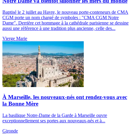
Notre Dame va bientôt sillonner les mers du monde
Baptisé le 2 juillet au Havre, le nouveau porte-conteneurs de CMA
CGM porte un nom chargé de symboles : "CMA CGM Notre
Dame". Derrière cet hommage à la cathédrale parisienne se dessine
aussi une référence à une tradition plus ancienne, celle des...
Vierge Marie
À Marseille, les nouveaux-nés ont rendez-vous avec
la Bonne Mère
La basilique Notre-Dame de la Garde à Marseille ouvre
exceptionnellement ses portes aux nouveaux-nés et à...
Gironde