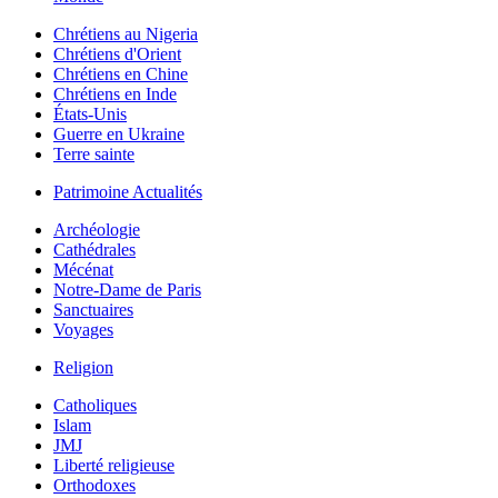
Chrétiens au Nigeria
Chrétiens d'Orient
Chrétiens en Chine
Chrétiens en Inde
États-Unis
Guerre en Ukraine
Terre sainte
Patrimoine Actualités
Archéologie
Cathédrales
Mécénat
Notre-Dame de Paris
Sanctuaires
Voyages
Religion
Catholiques
Islam
JMJ
Liberté religieuse
Orthodoxes