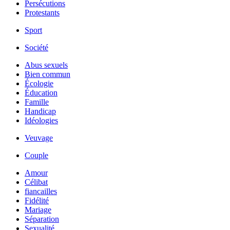
Persécutions
Protestants
Sport
Société
Abus sexuels
Bien commun
Écologie
Éducation
Famille
Handicap
Idéologies
Veuvage
Couple
Amour
Célibat
fiancailles
Fidélité
Mariage
Séparation
Sexualité