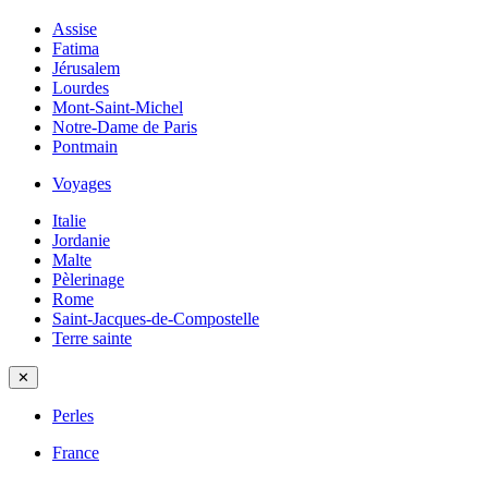
Assise
Fatima
Jérusalem
Lourdes
Mont-Saint-Michel
Notre-Dame de Paris
Pontmain
Voyages
Italie
Jordanie
Malte
Pèlerinage
Rome
Saint-Jacques-de-Compostelle
Terre sainte
✕
Perles
France