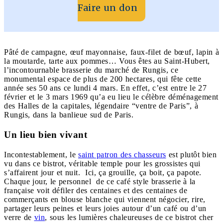
Faire un don
Pâté de campagne, œuf mayonnaise, faux-filet de bœuf, lapin à
la moutarde, tarte aux pommes… Vous êtes au Saint-Hubert,
l’incontournable brasserie du marché de Rungis, ce
monumental espace de plus de 200 hectares, qui fête cette
année ses 50 ans ce lundi 4 mars. En effet, c’est entre le 27
février et le 3 mars 1969 qu’a eu lieu le célèbre déménagement
des Halles de la capitales, légendaire “ventre de Paris”, à
Rungis, dans la banlieue sud de Paris.
Un lieu bien vivant
Incontestablement, le
saint patron des chasseurs
est plutôt bien
vu dans ce bistrot, véritable temple pour les grossistes qui
s’affairent jour et nuit. Ici, ça grouille, ça boit, ça papote.
Chaque jour, le personnel de ce café style brasserie à la
française voit défiler des centaines et des centaines de
commerçants en blouse blanche qui viennent négocier, rire,
partager leurs peines et leurs joies autour d’un café ou d’un
verre de
vin
, sous les lumières chaleureuses de ce bistrot cher