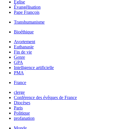
Église
Évangélisation
Pape François
Transhumanisme
Bioéthique
Avortement
Euthanasie
Fin de vie
Genre
GPA
Intelligence artificielle
PMA
France
clerge
Conférence des évêques de France
Diocèses
Paris
Politique
profanation
Monde