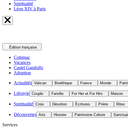
Spiritualité
Léon XIV à Paris
Édition
française
Cotignac
Vacances
Castel Gandolfo
Adoption
Actualités
Vatican
Bioéthique
France
Monde
Patri
Lifestyle
Couple
Famille
For Her et For Him
Maison
Spiritualité
Croix
Dévotion
Écritures
Prière
Rites
Découvertes
Arts
Histoire
Patrimoine Culture
Sanctuai
Services