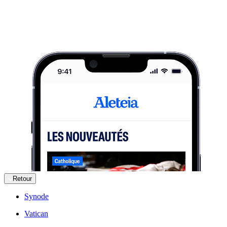
Retour
Synode
Vatican