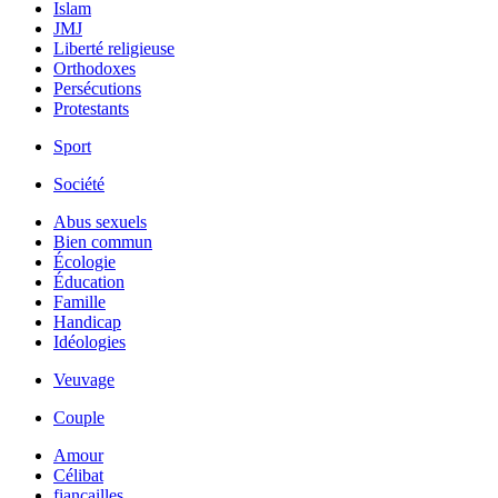
Islam
JMJ
Liberté religieuse
Orthodoxes
Persécutions
Protestants
Sport
Société
Abus sexuels
Bien commun
Écologie
Éducation
Famille
Handicap
Idéologies
Veuvage
Couple
Amour
Célibat
fiancailles