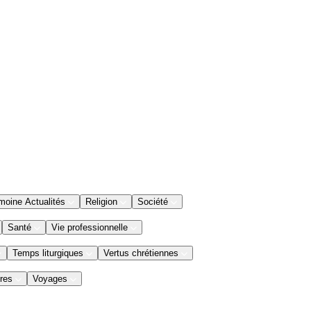
moine Actualités
Religion
Société
Santé
Vie professionnelle
Temps liturgiques
Vertus chrétiennes
res
Voyages