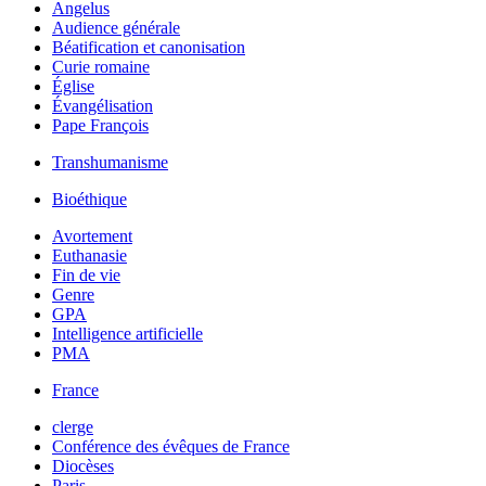
Angelus
Audience générale
Béatification et canonisation
Curie romaine
Église
Évangélisation
Pape François
Transhumanisme
Bioéthique
Avortement
Euthanasie
Fin de vie
Genre
GPA
Intelligence artificielle
PMA
France
clerge
Conférence des évêques de France
Diocèses
Paris