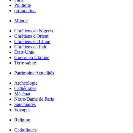
Politique
profanation
Monde
Chrétiens au Nigeria
Chrétiens d'Orient
Chrétiens en Chine
Chrétiens en Inde
États-Unis
Guerre en Ukraine
Terre sainte
Patrimoine Actualités
Archéologie
Cathédrales
Mécénat
Notre-Dame de Paris
Sanctuaires
Voyages
Religion
Catholiques