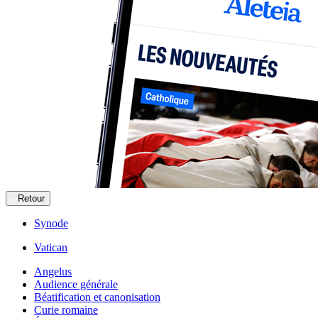
Retour
Synode
Vatican
Angelus
Audience générale
Béatification et canonisation
Curie romaine