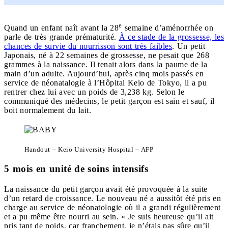
e
Quand un enfant naît avant la 28
semaine d’aménorrhée on
parle de très grande prématurité.
À ce stade de la grossesse, les
chances de survie du nourrisson sont très faibles
. Un petit
Japonais, né à 22 semaines de grossesse, ne pesait que 268
grammes à la naissance. Il tenait alors dans la paume de la
main d’un adulte. Aujourd’hui, après cinq mois passés en
service de néonatalogie à l’Hôpital Keio de Tokyo, il a pu
rentrer chez lui avec un poids de 3,238 kg. Selon le
communiqué des médecins, le petit garçon est sain et sauf, il
boit normalement du lait.
Handout – Keio University Hospital – AFP
5 mois en unité de soins intensifs
La naissance du petit garçon avait été provoquée à la suite
d’un retard de croissance. Le nouveau né a aussitôt été pris en
charge au service de néonatologie où il a grandi régulièrement
et a pu même être nourri au sein. « Je suis heureuse qu’il ait
pris tant de poids, car franchement, je n’étais pas sûre qu’il