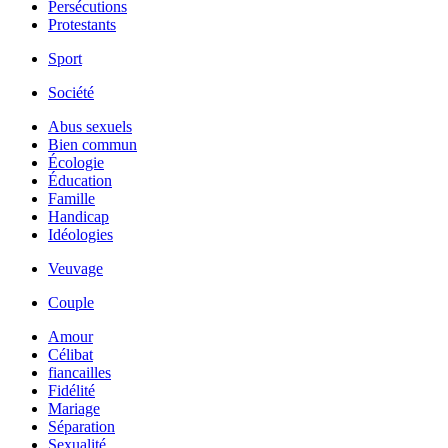
Persécutions
Protestants
Sport
Société
Abus sexuels
Bien commun
Écologie
Éducation
Famille
Handicap
Idéologies
Veuvage
Couple
Amour
Célibat
fiancailles
Fidélité
Mariage
Séparation
Sexualité