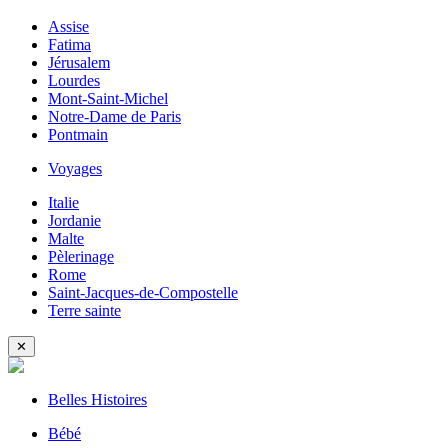
Assise
Fatima
Jérusalem
Lourdes
Mont-Saint-Michel
Notre-Dame de Paris
Pontmain
Voyages
Italie
Jordanie
Malte
Pèlerinage
Rome
Saint-Jacques-de-Compostelle
Terre sainte
✕
Belles Histoires
Bébé