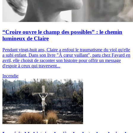
“Croire ouvre le champ des possibles” : le chemin
lumineux de Claire
Pendant vingt-huit ans, Claire a enfoui le traumatisme du viol qu'elle
a subi enfant. Dans son livre "À cœur vaillant", paru chez Fayard en
avril, elle choisit de raconter son histoire pour offrir un message
d'espoir à ceux qui traversent...
Incendie