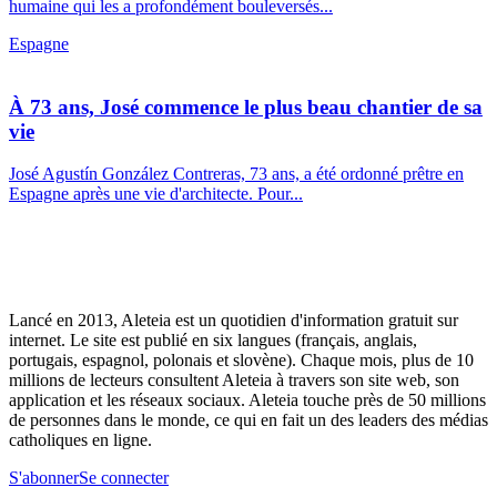
humaine qui les a profondément bouleversés...
Espagne
À 73 ans, José commence le plus beau chantier de sa
vie
José Agustín González Contreras, 73 ans, a été ordonné prêtre en
Espagne après une vie d'architecte. Pour...
Lancé en 2013, Aleteia est un quotidien d'information gratuit sur
internet. Le site est publié en six langues (français, anglais,
portugais, espagnol, polonais et slovène). Chaque mois, plus de 10
millions de lecteurs consultent Aleteia à travers son site web, son
application et les réseaux sociaux. Aleteia touche près de 50 millions
de personnes dans le monde, ce qui en fait un des leaders des médias
catholiques en ligne.
S'abonner
Se connecter