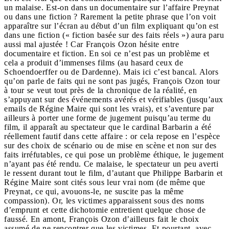
un malaise. Est-on dans un documentaire sur l’affaire Preynat
ou dans une fiction ? Rarement la petite phrase que l’on voit
apparaître sur l’écran au début d’un film expliquant qu’on est
dans une fiction (« fiction basée sur des faits réels ») aura paru
aussi mal ajustée ! Car François Ozon hésite entre
documentaire et fiction. En soi ce n’est pas un problème et
cela a produit d’immenses films (au hasard ceux de
Schoendoerffer ou de Dardenne). Mais ici c’est bancal. Alors
qu’on parle de faits qui ne sont pas jugés, François Ozon tour
à tour se veut tout près de la chronique de la réalité, en
s’appuyant sur des événements avérés et vérifiables (jusqu’aux
emails de Régine Maire qui sont les vrais), et s’aventure par
ailleurs à porter une forme de jugement puisqu’au terme du
film, il apparaît au spectateur que le cardinal Barbarin a été
réellement fautif dans cette affaire :
or cela repose en l’espèce
sur des choix de scénario ou de mise en scène et non sur des
faits irréfutables
, ce qui pose un problème éthique, le jugement
n’ayant pas été rendu. Ce malaise, le spectateur un peu averti
le ressent durant tout le film, d’autant que Philippe Barbarin et
Régine Maire sont cités sous leur vrai nom (de même que
Preynat, ce qui, avouons-le, ne suscite pas la même
compassion). Or, les victimes apparaissent sous des noms
d’emprunt et cette dichotomie entretient quelque chose de
faussé. En amont, François Ozon d’ailleurs fait le choix
assumé de ne rencontrer que les victimes. Et pourtant, avec