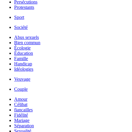
Persécutions
Protestants
Sport
Société
Abus sexuels
Bien commun
Écologie
Éducation
Famille
Handicap
Idéologies
Veuvage
Couple
Amour
Célibat
fiancailles
Fidélité
Mariage
Séparation
Sexualité