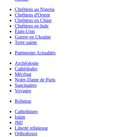
Chrétiens au Nigeria
Chrétiens d'Orient
Chrétiens en Chine
Chrétiens en Inde
États-Unis
Guerre en Ukraine
Terre sainte
Patrimoine Actualités
Archéologie
Cathédrales
Mécénat
Notre-Dame de Paris
Sanctuaires
Voyages
Religion
Catholiques
Islam
JMJ
Liberté religieuse
Orthodoxes