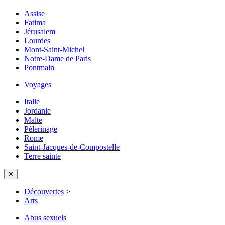
Assise
Fatima
Jérusalem
Lourdes
Mont-Saint-Michel
Notre-Dame de Paris
Pontmain
Voyages
Italie
Jordanie
Malte
Pèlerinage
Rome
Saint-Jacques-de-Compostelle
Terre sainte
✕
Découvertes
>
Arts
Abus sexuels