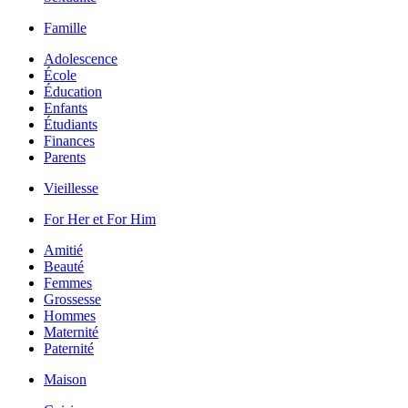
Famille
Adolescence
École
Éducation
Enfants
Étudiants
Finances
Parents
Vieillesse
For Her et For Him
Amitié
Beauté
Femmes
Grossesse
Hommes
Maternité
Paternité
Maison