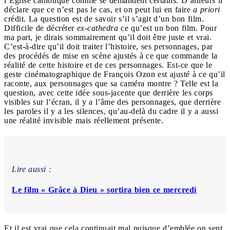
l’Église catholique comme se demandent certains. D’ailleurs il
déclare que ce n’est pas le cas, et on peut lui en faire
a priori
crédit. La question est de savoir s’il s’agit d’un bon film.
Difficile de décréter
ex-cathedra
ce qu’est un bon film. Pour
ma part, je dirais sommairement qu’il doit être juste et vrai.
C’est-à-dire qu’il doit traiter l’histoire, ses personnages, par
des procédés de mise en scène ajustés à ce que commande la
réalité de cette histoire et de ces personnages. Est-ce que le
geste cinématographique de François Ozon est ajusté à ce qu’il
raconte, aux personnages que sa caméra montre ? Telle est la
question, avec cette idée sous-jacente que derrière les corps
visibles sur l’écran, il y a l’âme des personnages, que derrière
les paroles il y a les silences, qu’au-delà du cadre il y a aussi
une réalité invisible mais réellement présente.
Lire aussi :
Le film « Grâce à Dieu » sortira bien ce mercredi
Et il est vrai que cela continuait mal puisque d’emblée on sent