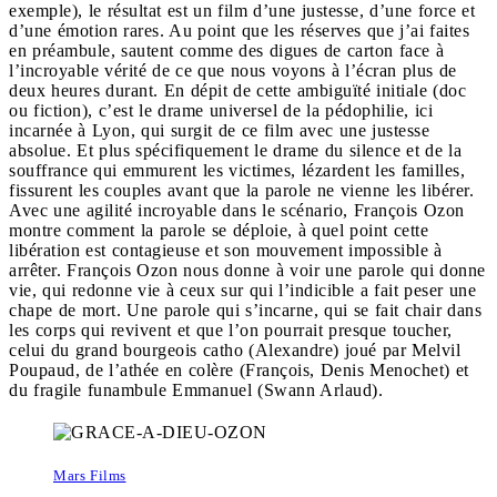
exemple), le résultat est un film d’une justesse, d’une force et
d’une émotion rares. Au point que les réserves que j’ai faites
en préambule, sautent comme des digues de carton face à
l’incroyable vérité de ce que nous voyons à l’écran plus de
deux heures durant. En dépit de cette ambiguïté initiale (doc
ou fiction), c’est le drame universel de la pédophilie, ici
incarnée à Lyon, qui surgit de ce film avec une justesse
absolue. Et plus spécifiquement le drame du silence et de la
souffrance qui emmurent les victimes, lézardent les familles,
fissurent les couples avant que la parole ne vienne les libérer.
Avec une agilité incroyable dans le scénario, François Ozon
montre comment la parole se déploie, à quel point cette
libération est contagieuse et son mouvement impossible à
arrêter. François Ozon nous donne à voir une parole qui donne
vie, qui redonne vie à ceux sur qui l’indicible a fait peser une
chape de mort. Une parole qui s’incarne, qui se fait chair dans
les corps qui revivent et que l’on pourrait presque toucher,
celui du grand bourgeois catho (Alexandre) joué par Melvil
Poupaud, de l’athée en colère (François, Denis Menochet) et
du fragile funambule Emmanuel (Swann Arlaud).
Mars Films