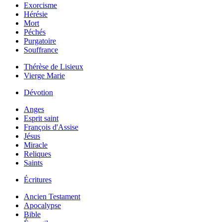
Exorcisme
Hérésie
Mort
Péchés
Purgatoire
Souffrance
Thérèse de Lisieux
Vierge Marie
Dévotion
Anges
Esprit saint
François d'Assise
Jésus
Miracle
Reliques
Saints
Écritures
Ancien Testament
Apocalypse
Bible