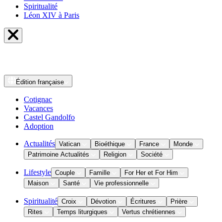
Spiritualité
Léon XIV à Paris
Édition
française
Cotignac
Vacances
Castel Gandolfo
Adoption
Actualités
Vatican
Bioéthique
France
Monde
Patrimoine Actualités
Religion
Société
Lifestyle
Couple
Famille
For Her et For Him
Maison
Santé
Vie professionnelle
Spiritualité
Croix
Dévotion
Écritures
Prière
Rites
Temps liturgiques
Vertus chrétiennes