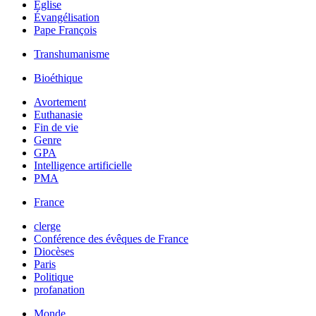
Église
Évangélisation
Pape François
Transhumanisme
Bioéthique
Avortement
Euthanasie
Fin de vie
Genre
GPA
Intelligence artificielle
PMA
France
clerge
Conférence des évêques de France
Diocèses
Paris
Politique
profanation
Monde