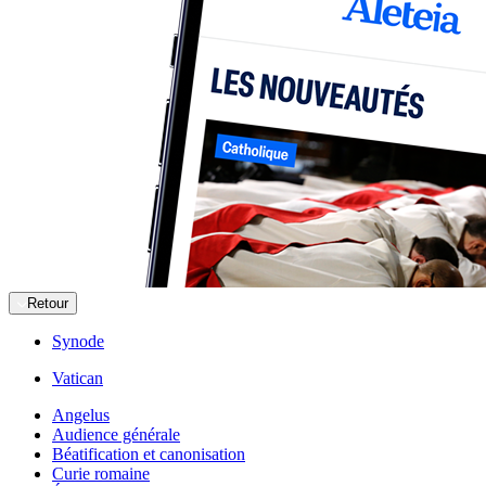
Retour
Synode
Vatican
Angelus
Audience générale
Béatification et canonisation
Curie romaine