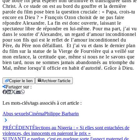
que notre foi peut espérer non définitive et transfigurée dans le
Christ. À ce stade on est au bord du gouffre et la dernière
parole du film pose bien la question cruciale : « Papa, crois-tu
encore en Dieu ? » François Ozon choisit de ne pas faire
répondre Alexandre. La fin est donc ouverte, laissant le
spectateur libre de répondre en lui-même. Pour ma part, j’ai vu
dans le sourire d’Alexandre, un regard d’amour inconditionnel
pour son fils qui est le reflet de l’amour inconditionnel du
Père, du Père non défaillant. Et j’ai vu et dans le dernier plan
du film sur la statue de la Vierge de Fourvière qui a veillé sur
mon enfance, la certitude que, même si nous ne le savons que
bien tard, nous ne sommes jamais abandonnés au triomphe du
Mal, même lorsqu’il officie en habit d’autorité. Grâce à Dieu.
Copier le lien
Archiver l'article
Partager sur
:
Les mots-clés/tags associés à cet article :
Abus sexuels
Cinéma
Philippe Barbarin
PRÉCÉDENT
Élections au Nigeria : « Si elles sont entachées de
violences, des innocents en paieront le prix »
SUIVANT
Le pardon, c'est en quelque sorte l'aspect maternel de