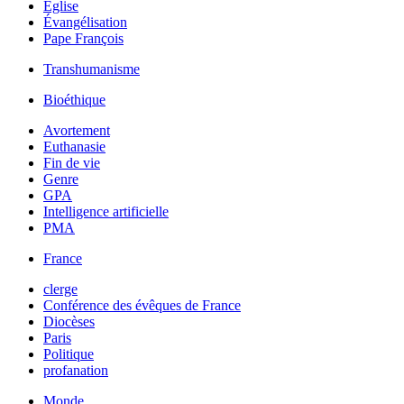
Église
Évangélisation
Pape François
Transhumanisme
Bioéthique
Avortement
Euthanasie
Fin de vie
Genre
GPA
Intelligence artificielle
PMA
France
clerge
Conférence des évêques de France
Diocèses
Paris
Politique
profanation
Monde