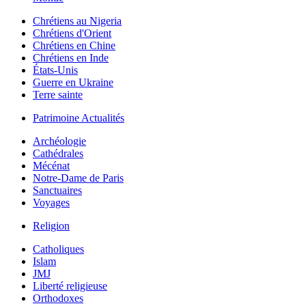
Chrétiens au Nigeria
Chrétiens d'Orient
Chrétiens en Chine
Chrétiens en Inde
États-Unis
Guerre en Ukraine
Terre sainte
Patrimoine Actualités
Archéologie
Cathédrales
Mécénat
Notre-Dame de Paris
Sanctuaires
Voyages
Religion
Catholiques
Islam
JMJ
Liberté religieuse
Orthodoxes