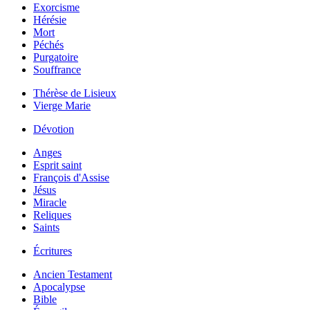
Exorcisme
Hérésie
Mort
Péchés
Purgatoire
Souffrance
Thérèse de Lisieux
Vierge Marie
Dévotion
Anges
Esprit saint
François d'Assise
Jésus
Miracle
Reliques
Saints
Écritures
Ancien Testament
Apocalypse
Bible