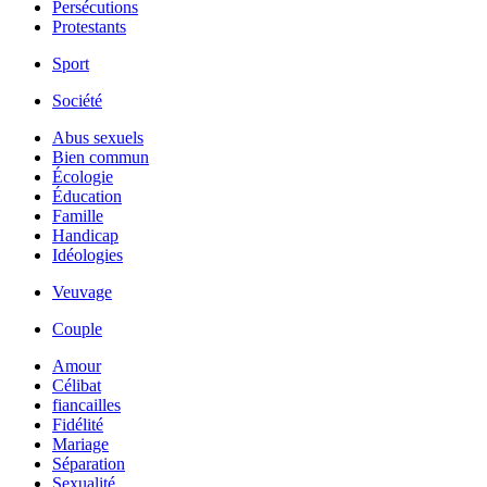
Persécutions
Protestants
Sport
Société
Abus sexuels
Bien commun
Écologie
Éducation
Famille
Handicap
Idéologies
Veuvage
Couple
Amour
Célibat
fiancailles
Fidélité
Mariage
Séparation
Sexualité