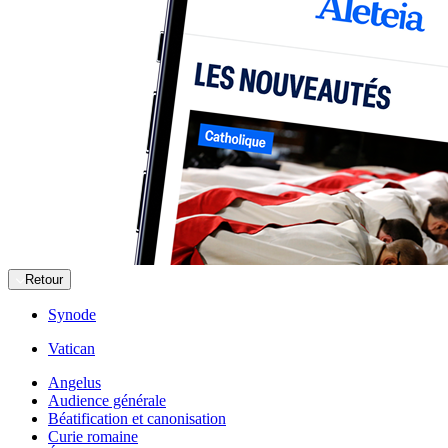
Retour
Synode
Vatican
Angelus
Audience générale
Béatification et canonisation
Curie romaine