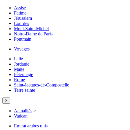
Assise
Fatima
Jérusalem
Lourdes
Mont-Saint-Michel
Notre-Dame de Paris
Pontmain
Voyages
Italie
Jordanie
Malte
Pèlerinage
Rome
Saint-Jacques-de-Compostelle
Terre sainte
✕
Actualités
>
Vatican
Emirat arabes unis