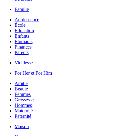
Famille
Adolescence
École
Éducation
Enfants
Étudiants
Finances
Parents
Vieillesse
For Her et For Him
Amitié
Beauté
Femmes
Grossesse
Hommes
Maternité
Paternité
Maison