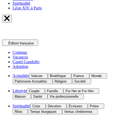
Spiritualité
Léon XIV à Paris
Édition
française
Cotignac
Vacances
Castel Gandolfo
Adoption
Actualités
Vatican
Bioéthique
France
Monde
Patrimoine Actualités
Religion
Société
Lifestyle
Couple
Famille
For Her et For Him
Maison
Santé
Vie professionnelle
Spiritualité
Croix
Dévotion
Écritures
Prière
Rites
Temps liturgiques
Vertus chrétiennes