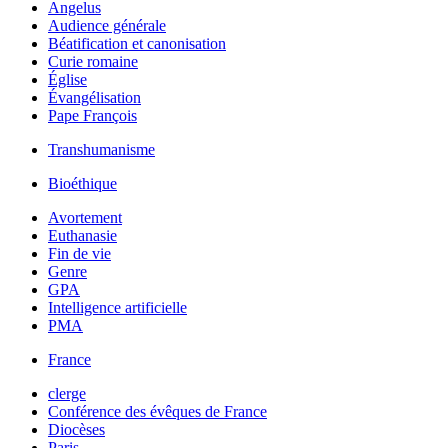
Angelus
Audience générale
Béatification et canonisation
Curie romaine
Église
Évangélisation
Pape François
Transhumanisme
Bioéthique
Avortement
Euthanasie
Fin de vie
Genre
GPA
Intelligence artificielle
PMA
France
clerge
Conférence des évêques de France
Diocèses
Paris