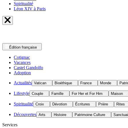
Spiritualité
Léon XIV à Paris
Édition
française
Cotignac
Vacances
Castel Gandolfo
Adoption
Actualités
Vatican
Bioéthique
France
Monde
Patri
Lifestyle
Couple
Famille
For Her et For Him
Maison
Spiritualité
Croix
Dévotion
Écritures
Prière
Rites
Découvertes
Arts
Histoire
Patrimoine Culture
Sanctuai
Services