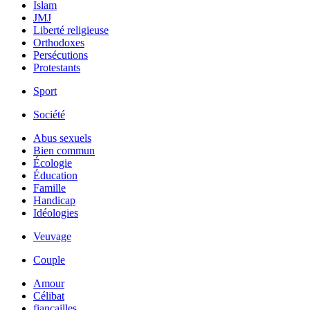
Islam
JMJ
Liberté religieuse
Orthodoxes
Persécutions
Protestants
Sport
Société
Abus sexuels
Bien commun
Écologie
Éducation
Famille
Handicap
Idéologies
Veuvage
Couple
Amour
Célibat
fiancailles