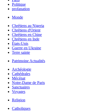
Politique
profanation
Monde
Chrétiens au Nigeria
Chrétiens d'Orient
Chrétiens en Chine
Chrétiens en Inde
États-Unis
Guerre en Ukraine
Terre sainte
Patrimoine Actualités
Archéologie
Cathédrales
Mécénat
Notre-Dame de Paris
Sanctuaires
Voyages
Religion
Catholiques