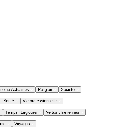
moine Actualités
Religion
Société
Santé
Vie professionnelle
Temps liturgiques
Vertus chrétiennes
res
Voyages