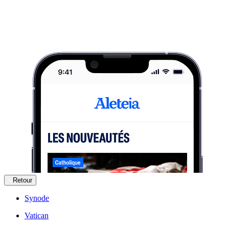
Retour
Synode
Vatican