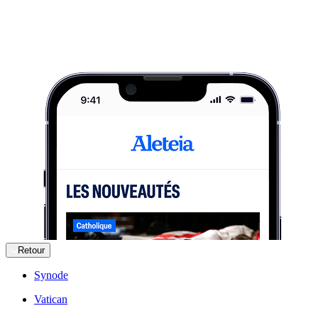
Retour
Synode
Vatican