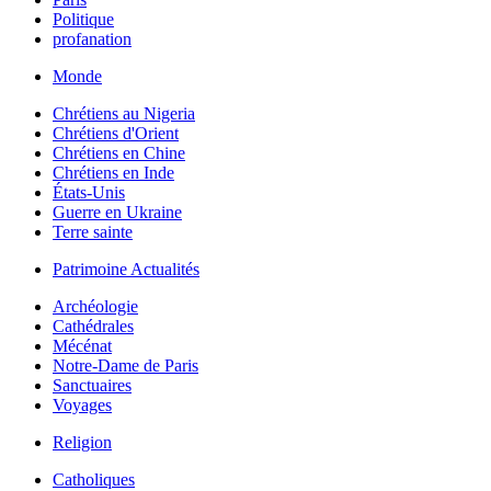
Politique
profanation
Monde
Chrétiens au Nigeria
Chrétiens d'Orient
Chrétiens en Chine
Chrétiens en Inde
États-Unis
Guerre en Ukraine
Terre sainte
Patrimoine Actualités
Archéologie
Cathédrales
Mécénat
Notre-Dame de Paris
Sanctuaires
Voyages
Religion
Catholiques