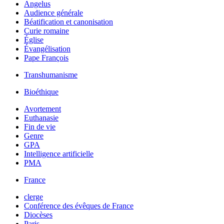
Angelus
Audience générale
Béatification et canonisation
Curie romaine
Église
Évangélisation
Pape François
Transhumanisme
Bioéthique
Avortement
Euthanasie
Fin de vie
Genre
GPA
Intelligence artificielle
PMA
France
clerge
Conférence des évêques de France
Diocèses
Paris