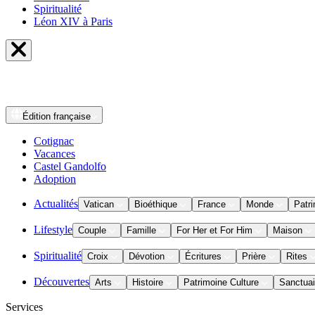
Spiritualité
Léon XIV à Paris
Édition
française
Cotignac
Vacances
Castel Gandolfo
Adoption
Actualités
Vatican
Bioéthique
France
Monde
Patri
Lifestyle
Couple
Famille
For Her et For Him
Maison
Spiritualité
Croix
Dévotion
Écritures
Prière
Rites
Découvertes
Arts
Histoire
Patrimoine Culture
Sanctuai
Services