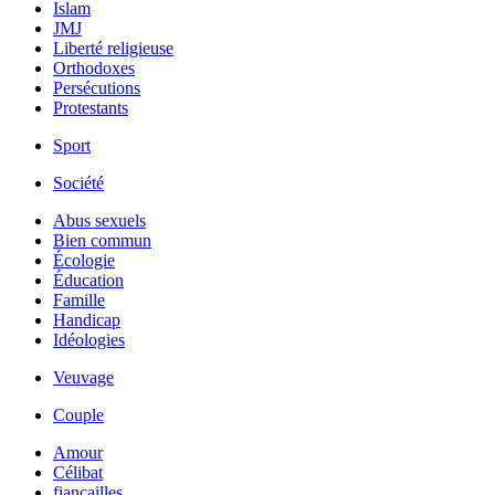
Islam
JMJ
Liberté religieuse
Orthodoxes
Persécutions
Protestants
Sport
Société
Abus sexuels
Bien commun
Écologie
Éducation
Famille
Handicap
Idéologies
Veuvage
Couple
Amour
Célibat
fiancailles