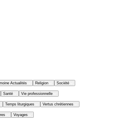
moine Actualités
Religion
Société
Santé
Vie professionnelle
Temps liturgiques
Vertus chrétiennes
res
Voyages