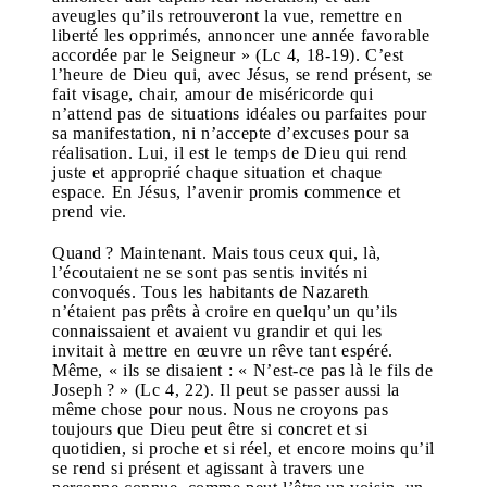
aveugles qu’ils retrouveront la vue, remettre en
liberté les opprimés, annoncer une année favorable
accordée par le Seigneur » (Lc 4, 18-19). C’est
l’heure de Dieu qui, avec Jésus, se rend présent, se
fait visage, chair, amour de miséricorde qui
n’attend pas de situations idéales ou parfaites pour
sa manifestation, ni n’accepte d’excuses pour sa
réalisation. Lui, il est le temps de Dieu qui rend
juste et approprié chaque situation et chaque
espace. En Jésus, l’avenir promis commence et
prend vie.
Quand ? Maintenant. Mais tous ceux qui, là,
l’écoutaient ne se sont pas sentis invités ni
convoqués. Tous les habitants de Nazareth
n’étaient pas prêts à croire en quelqu’un qu’ils
connaissaient et avaient vu grandir et qui les
invitait à mettre en œuvre un rêve tant espéré.
Même, « ils se disaient : « N’est-ce pas là le fils de
Joseph ? » (Lc 4, 22). Il peut se passer aussi la
même chose pour nous. Nous ne croyons pas
toujours que Dieu peut être si concret et si
quotidien, si proche et si réel, et encore moins qu’il
se rend si présent et agissant à travers une