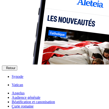
Retour
Synode
Vatican
Angelus
Audience générale
Béatification et canonisation
Curie romaine