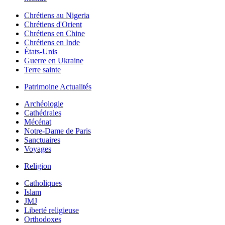
Chrétiens au Nigeria
Chrétiens d'Orient
Chrétiens en Chine
Chrétiens en Inde
États-Unis
Guerre en Ukraine
Terre sainte
Patrimoine Actualités
Archéologie
Cathédrales
Mécénat
Notre-Dame de Paris
Sanctuaires
Voyages
Religion
Catholiques
Islam
JMJ
Liberté religieuse
Orthodoxes