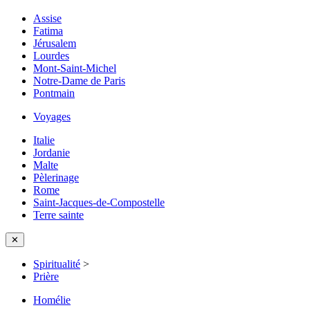
Assise
Fatima
Jérusalem
Lourdes
Mont-Saint-Michel
Notre-Dame de Paris
Pontmain
Voyages
Italie
Jordanie
Malte
Pèlerinage
Rome
Saint-Jacques-de-Compostelle
Terre sainte
✕
Spiritualité
>
Prière
Homélie