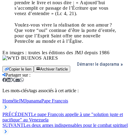
prendre le livre et nous dire : « Aujourd’hui
s’accomplit ce passage de l’Écriture que vous
venez d’entendre » (Lc 4, 21).
Voulez-vous vivre la réalisation de son amour ?
Que votre “oui” continue d’être la porte d’entrée,
pour que l’Esprit Saint offre une nouvelle
Pentecôte au monde et à l’Église.
En images : toutes les éditions des JMJ depuis 1986
Démarrer le diaporama
Copier le lien
Archiver l'article
Partager sur
:
Les mots-clés/tags associés à cet article :
Homélie
JMJ
panama
Pape François
PRÉCÉDENT
Le pape François appelle à une "solution juste et
pacifique" au Venezuela
SUIVANT
Les deux armes indispensables pour le combat spirituel