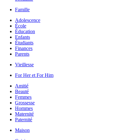
Famille
Adolescence
École
Éducation
Enfants
Étudiants
Finances
Parents
Vieillesse
For Her et For Him
Amitié
Beauté
Femmes
Grossesse
Hommes
Maternité
Paternité
Maison