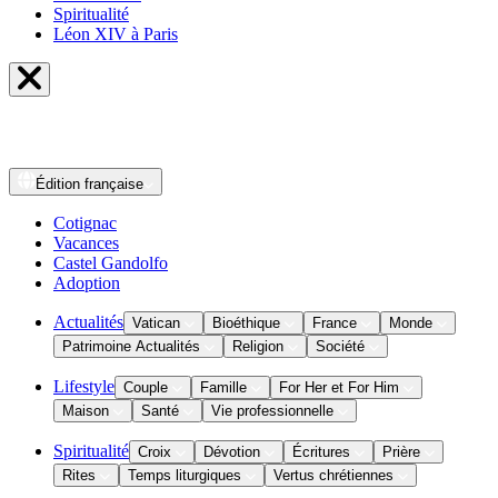
Spiritualité
Léon XIV à Paris
Édition
française
Cotignac
Vacances
Castel Gandolfo
Adoption
Actualités
Vatican
Bioéthique
France
Monde
Patrimoine Actualités
Religion
Société
Lifestyle
Couple
Famille
For Her et For Him
Maison
Santé
Vie professionnelle
Spiritualité
Croix
Dévotion
Écritures
Prière
Rites
Temps liturgiques
Vertus chrétiennes