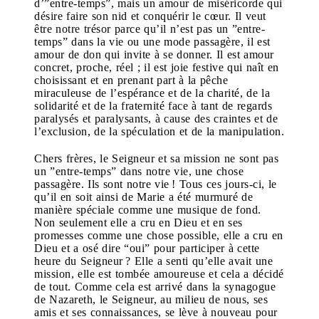
d’”entre-temps”, mais un amour de miséricorde qui
désire faire son nid et conquérir le cœur. Il veut
être notre trésor parce qu’il n’est pas un ”entre-
temps” dans la vie ou une mode passagère, il est
amour de don qui invite à se donner. Il est amour
concret, proche, réel ; il est joie festive qui naît en
choisissant et en prenant part à la pêche
miraculeuse de l’espérance et de la charité, de la
solidarité et de la fraternité face à tant de regards
paralysés et paralysants, à cause des craintes et de
l’exclusion, de la spéculation et de la manipulation.
Chers frères, le Seigneur et sa mission ne sont pas
un ”entre-temps” dans notre vie, une chose
passagère. Ils sont notre vie ! Tous ces jours-ci, le
qu’il en soit ainsi de Marie a été murmuré de
manière spéciale comme une musique de fond.
Non seulement elle a cru en Dieu et en ses
promesses comme une chose possible, elle a cru en
Dieu et a osé dire “oui” pour participer à cette
heure du Seigneur ? Elle a senti qu’elle avait une
mission, elle est tombée amoureuse et cela a décidé
de tout. Comme cela est arrivé dans la synagogue
de Nazareth, le Seigneur, au milieu de nous, ses
amis et ses connaissances, se lève à nouveau pour