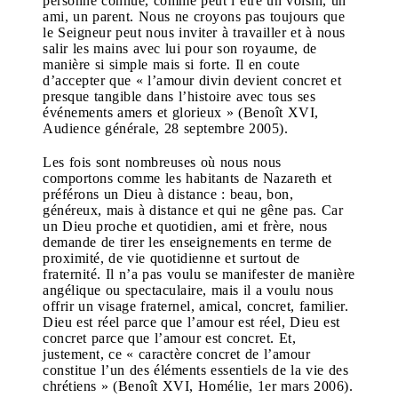
personne connue, comme peut l’être un voisin, un
ami, un parent. Nous ne croyons pas toujours que
le Seigneur peut nous inviter à travailler et à nous
salir les mains avec lui pour son royaume, de
manière si simple mais si forte. Il en coute
d’accepter que « l’amour divin devient concret et
presque tangible dans l’histoire avec tous ses
événements amers et glorieux » (Benoît XVI,
Audience générale, 28 septembre 2005).
Les fois sont nombreuses où nous nous
comportons comme les habitants de Nazareth et
préférons un Dieu à distance : beau, bon,
généreux, mais à distance et qui ne gêne pas. Car
un Dieu proche et quotidien, ami et frère, nous
demande de tirer les enseignements en terme de
proximité, de vie quotidienne et surtout de
fraternité. Il n’a pas voulu se manifester de manière
angélique ou spectaculaire, mais il a voulu nous
offrir un visage fraternel, amical, concret, familier.
Dieu est réel parce que l’amour est réel, Dieu est
concret parce que l’amour est concret. Et,
justement, ce « caractère concret de l’amour
constitue l’un des éléments essentiels de la vie des
chrétiens » (Benoît XVI, Homélie, 1er mars 2006).