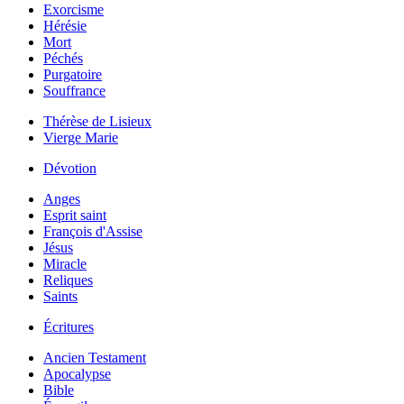
Exorcisme
Hérésie
Mort
Péchés
Purgatoire
Souffrance
Thérèse de Lisieux
Vierge Marie
Dévotion
Anges
Esprit saint
François d'Assise
Jésus
Miracle
Reliques
Saints
Écritures
Ancien Testament
Apocalypse
Bible