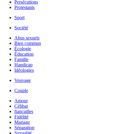
Persécutions
Protestants
Sport
Société
Abus sexuels
Bien commun
Écologie
Éducation
Famille
Handicap
Idéologies
Veuvage
Couple
Amour
Célibat
fiancailles
Fidélité
Mariage
Séparation
Sexualité