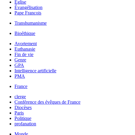
Église
Évangélisation
Pape François
Transhumanisme
Bioéthique
Avortement
Euthanasie
Fin de vie
Genre
GPA
Intelligence artificielle
PMA
France
clerge
Conférence des évêques de France
Diocèses
Paris
Politique
profanation
Monde