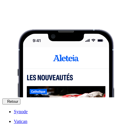
Retour
Synode
Vatican