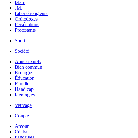
Islam
JMJ
Liberté religieuse
Orthodoxes
Persécutions
Protestants
Sport
Société
Abus sexuels
Bien commun
Écologie
Éducation
Famille
Handicap
Idéologies
Veuvage
Couple
Amour
Célibat
fiancailles