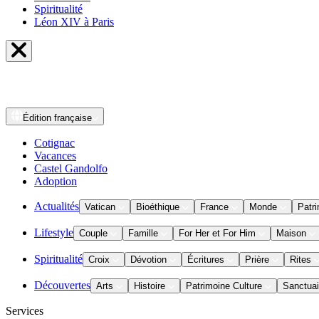
Spiritualité
Léon XIV à Paris
Édition
française
Cotignac
Vacances
Castel Gandolfo
Adoption
Actualités
Vatican
Bioéthique
France
Monde
Patri
Lifestyle
Couple
Famille
For Her et For Him
Maison
Spiritualité
Croix
Dévotion
Écritures
Prière
Rites
Découvertes
Arts
Histoire
Patrimoine Culture
Sanctuai
Services