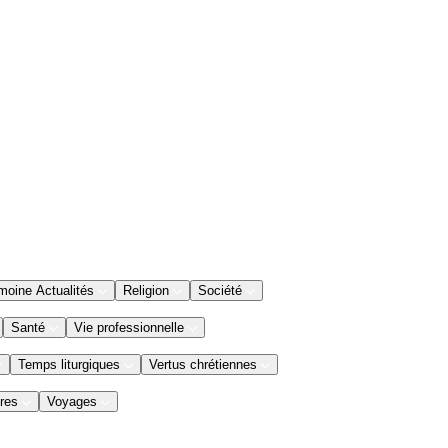
moine Actualités
Religion
Société
Santé
Vie professionnelle
Temps liturgiques
Vertus chrétiennes
res
Voyages