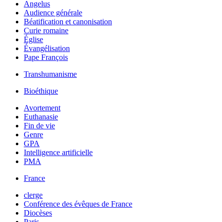
Angelus
Audience générale
Béatification et canonisation
Curie romaine
Église
Évangélisation
Pape François
Transhumanisme
Bioéthique
Avortement
Euthanasie
Fin de vie
Genre
GPA
Intelligence artificielle
PMA
France
clerge
Conférence des évêques de France
Diocèses
Paris