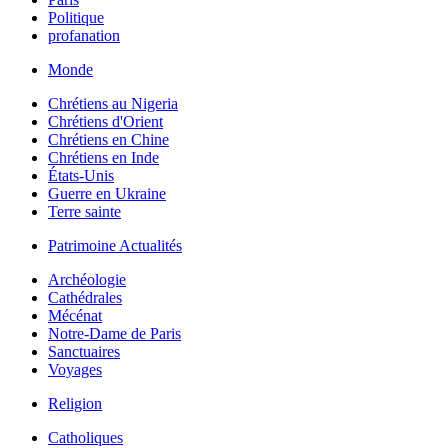
Politique
profanation
Monde
Chrétiens au Nigeria
Chrétiens d'Orient
Chrétiens en Chine
Chrétiens en Inde
États-Unis
Guerre en Ukraine
Terre sainte
Patrimoine Actualités
Archéologie
Cathédrales
Mécénat
Notre-Dame de Paris
Sanctuaires
Voyages
Religion
Catholiques