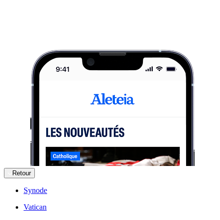
Retour
Synode
Vatican