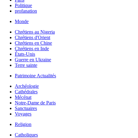
Politique
profanation
Monde
Chrétiens au Nigeria
Chrétiens d'Orient
Chrétiens en Chine
Chrétiens en Inde
États-Unis
Guerre en Ukraine
Terre sainte
Patrimoine Actualités
Archéologie
Cathédrales
Mécénat
Notre-Dame de Paris
Sanctuaires
Voyages
Religion
Catholiques