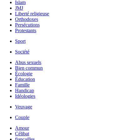
Islam
JMJ
Liberté religieuse
Orthodoxes
Persécutions
Protestants
Sport
Société
Abus sexuels
Bien commun
Écologie
Éducation
Famille
Handicap
Idéologies
Veuvage
Couple
Amour
Célibat
fiancailles