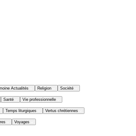
moine Actualités
Religion
Société
Santé
Vie professionnelle
Temps liturgiques
Vertus chrétiennes
res
Voyages