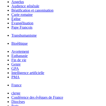
Angelus
Audience générale
Béatification et canonisation
Curie romaine
Église
Évangélisation
Pape François
Transhumanisme
Bioéthique
Avortement
Euthanasie
Fin de vie
Genre
GPA
Intelligence artificielle
PMA
France
clerge
Conférence des évêques de France
Diocèses
Paris