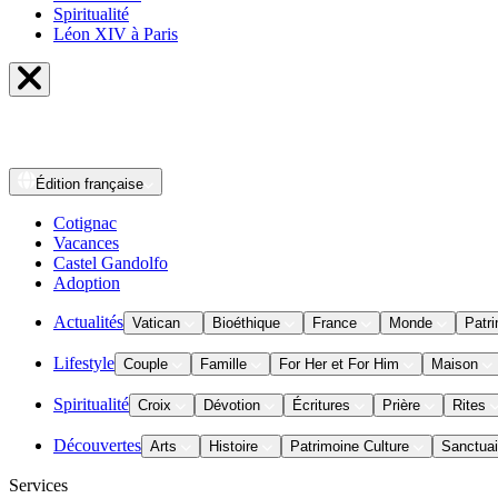
Spiritualité
Léon XIV à Paris
Édition
française
Cotignac
Vacances
Castel Gandolfo
Adoption
Actualités
Vatican
Bioéthique
France
Monde
Patri
Lifestyle
Couple
Famille
For Her et For Him
Maison
Spiritualité
Croix
Dévotion
Écritures
Prière
Rites
Découvertes
Arts
Histoire
Patrimoine Culture
Sanctuai
Services