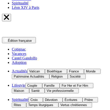
Spiritualité
Léon XIV à Paris
Édition
française
Cotignac
Vacances
Castel Gandolfo
Adoption
Actualités
Vatican
Bioéthique
France
Monde
Patrimoine Actualités
Religion
Société
Lifestyle
Couple
Famille
For Her et For Him
Maison
Santé
Vie professionnelle
Spiritualité
Croix
Dévotion
Écritures
Prière
Rites
Temps liturgiques
Vertus chrétiennes