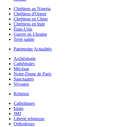
Chrétiens au Nigeria
Chrétiens d'Orient
Chrétiens en Chine
Chrétiens en Inde
États-Unis
Guerre en Ukraine
Terre sainte
Patrimoine Actualités
Archéologie
Cathédrales
Mécénat
Notre-Dame de Paris
Sanctuaires
Voyages
Religion
Catholiques
Islam
JMJ
Liberté religieuse
Orthodoxes