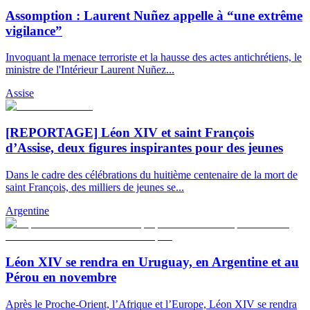
Assomption : Laurent Nuñez appelle à “une extrême
vigilance”
Invoquant la menace terroriste et la hausse des actes antichrétiens, le
ministre de l'Intérieur Laurent Nuñez...
Assise
[REPORTAGE] Léon XIV et saint François
d’Assise, deux figures inspirantes pour des jeunes
Dans le cadre des célébrations du huitième centenaire de la mort de
saint François, des milliers de jeunes se...
Argentine
Léon XIV se rendra en Uruguay, en Argentine et au
Pérou en novembre
Après le Proche-Orient, l’Afrique et l’Europe, Léon XIV se rendra