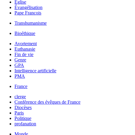
Église
Évangélisation
Pape François
Transhumanisme
Bioéthique
Avortement
Euthanasie
Fin de vie
Genre
GPA
Intelligence artificielle
PMA
France
clerge
Conférence des évêques de France
Diocèses
Paris
Politique
profanation
Monde