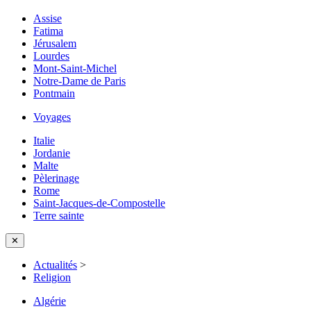
Assise
Fatima
Jérusalem
Lourdes
Mont-Saint-Michel
Notre-Dame de Paris
Pontmain
Voyages
Italie
Jordanie
Malte
Pèlerinage
Rome
Saint-Jacques-de-Compostelle
Terre sainte
✕
Actualités
>
Religion
Algérie