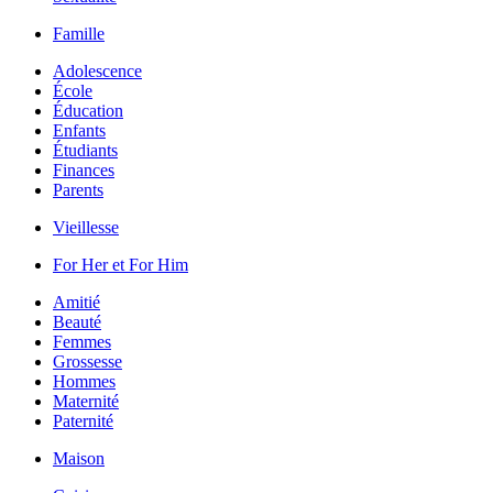
Famille
Adolescence
École
Éducation
Enfants
Étudiants
Finances
Parents
Vieillesse
For Her et For Him
Amitié
Beauté
Femmes
Grossesse
Hommes
Maternité
Paternité
Maison