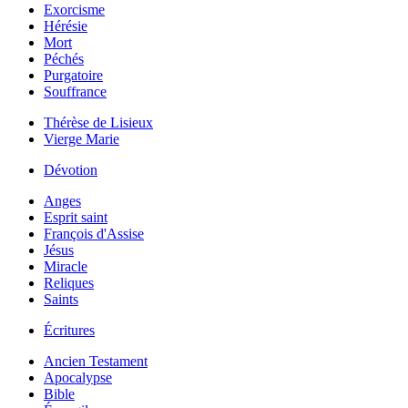
Exorcisme
Hérésie
Mort
Péchés
Purgatoire
Souffrance
Thérèse de Lisieux
Vierge Marie
Dévotion
Anges
Esprit saint
François d'Assise
Jésus
Miracle
Reliques
Saints
Écritures
Ancien Testament
Apocalypse
Bible