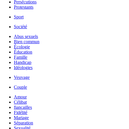
Persécutions
Protestants
Sport
Société
Abus sexuels
Bien commun
Écologie
Éducation
Famille
Handicap
Idéologies
Veuvage
Couple
Amour
Célibat
fiancailles
Fidélité
Mariage
Séparation
Sexualité