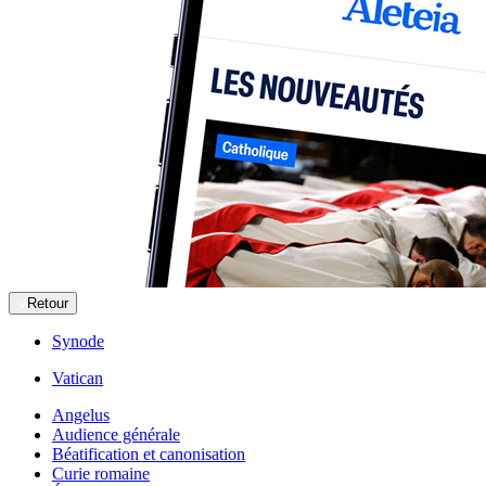
Retour
Synode
Vatican
Angelus
Audience générale
Béatification et canonisation
Curie romaine