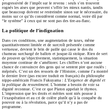
progressivité de l’impôt sur le revenu : seuls s’en trouvent
rognés les aises que peuvent s’offrir les mieux nantis, tandis
que beaucoup doivent se restreindre sinon sur le nécessaire, du
moins sur ce qu’ils considèrent comme normal, voire dû par
“le système” à ceux qui ne sont pas des tire-au-flanc.
La politique de l’indignation
Dans ces conditions, une augmentation de taxes, même
quantitativement limitée et de surcroît présentée comme
vertueuse, devient le brin de paille qui casse le dos du
chameau surchargé de ballots et jusque-là stoïque. Rien de sert
de prouver qu’objectivement, statistiquement, la situation
moyenne continue de s’améliorer. Les chiffres n’ont aucune
chance de convaincre des gens qui se sentent pire que roulés :
méprisés. C’est un des ressorts de l’Histoire, comme l’a montré
le dernier livre (pas encore traduit en français) du philosophe
nippo-américain Francis Fukuyama :
L’Exigence de dignité et
la politique du ressentiment
. L’homme a besoin de voir sa
dignité reconnue. C’est ce que Platon appelait le
thymos
.
L’impression que les droits et mérites sont niés pousse à
l’exaspération et au cri de colère plutôt qu’à la conquête du
pouvoir ou à la révolution, parce qu’il n’y a pas de
programme.