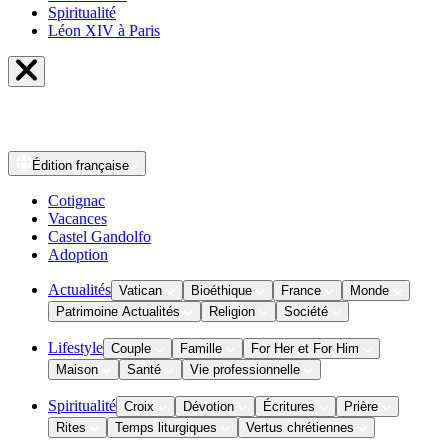
Spiritualité
Léon XIV à Paris
Édition
française
Cotignac
Vacances
Castel Gandolfo
Adoption
Actualités
Vatican
Bioéthique
France
Monde
Patrimoine Actualités
Religion
Société
Lifestyle
Couple
Famille
For Her et For Him
Maison
Santé
Vie professionnelle
Spiritualité
Croix
Dévotion
Écritures
Prière
Rites
Temps liturgiques
Vertus chrétiennes