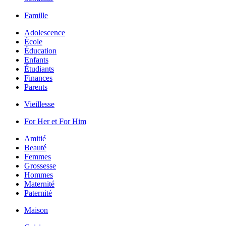
Famille
Adolescence
École
Éducation
Enfants
Étudiants
Finances
Parents
Vieillesse
For Her et For Him
Amitié
Beauté
Femmes
Grossesse
Hommes
Maternité
Paternité
Maison