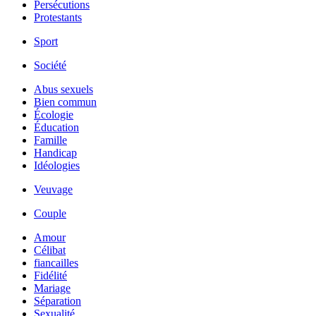
Persécutions
Protestants
Sport
Société
Abus sexuels
Bien commun
Écologie
Éducation
Famille
Handicap
Idéologies
Veuvage
Couple
Amour
Célibat
fiancailles
Fidélité
Mariage
Séparation
Sexualité