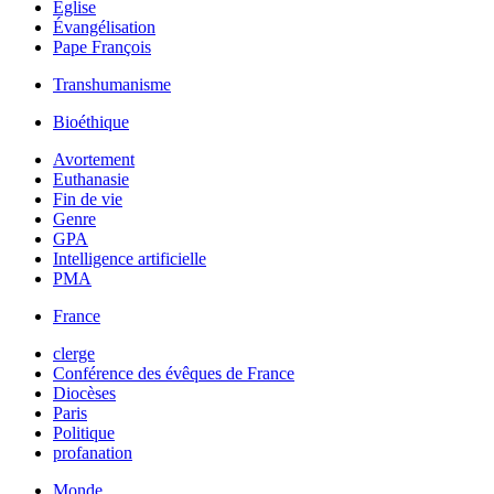
Église
Évangélisation
Pape François
Transhumanisme
Bioéthique
Avortement
Euthanasie
Fin de vie
Genre
GPA
Intelligence artificielle
PMA
France
clerge
Conférence des évêques de France
Diocèses
Paris
Politique
profanation
Monde