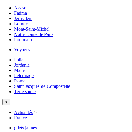
Assise
Fatima
Jérusalem
Lourdes
Mont-Saint-Michel
Notre-Dame de Paris
Pontmain
Voyages
Italie
Jordanie
Malte
Pèlerinage
Rome
Saint-Jacques-de-Compostelle
Terre sainte
✕
Actualités
>
France
gilets jaunes