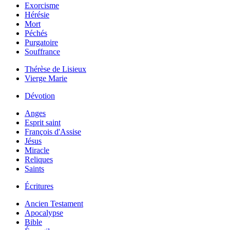
Exorcisme
Hérésie
Mort
Péchés
Purgatoire
Souffrance
Thérèse de Lisieux
Vierge Marie
Dévotion
Anges
Esprit saint
François d'Assise
Jésus
Miracle
Reliques
Saints
Écritures
Ancien Testament
Apocalypse
Bible