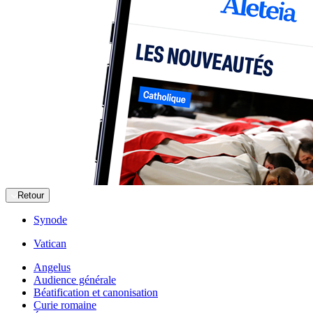
Retour
Synode
Vatican
Angelus
Audience générale
Béatification et canonisation
Curie romaine