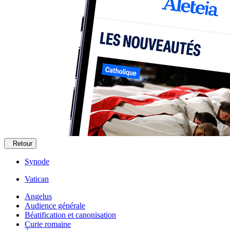
Retour
Synode
Vatican
Angelus
Audience générale
Béatification et canonisation
Curie romaine