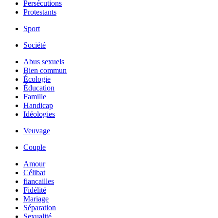
Persécutions
Protestants
Sport
Société
Abus sexuels
Bien commun
Écologie
Éducation
Famille
Handicap
Idéologies
Veuvage
Couple
Amour
Célibat
fiancailles
Fidélité
Mariage
Séparation
Sexualité