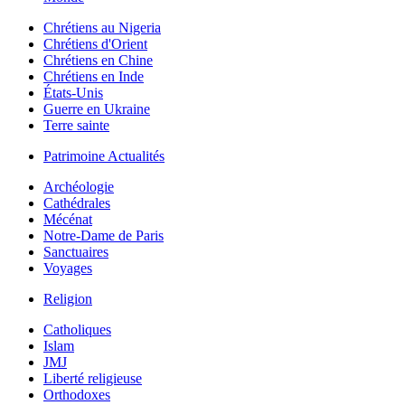
Chrétiens au Nigeria
Chrétiens d'Orient
Chrétiens en Chine
Chrétiens en Inde
États-Unis
Guerre en Ukraine
Terre sainte
Patrimoine Actualités
Archéologie
Cathédrales
Mécénat
Notre-Dame de Paris
Sanctuaires
Voyages
Religion
Catholiques
Islam
JMJ
Liberté religieuse
Orthodoxes