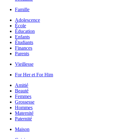
Famille
Adolescence
École
Éducation
Enfants
Étudiants
Finances
Parents
Vieillesse
For Her et For Him
Amitié
Beauté
Femmes
Grossesse
Hommes
Maternité
Paternité
Maison