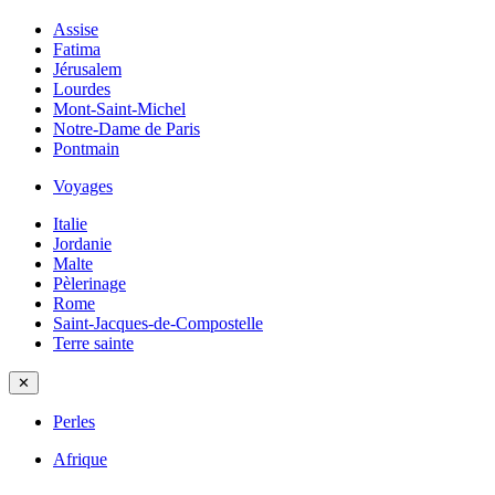
Assise
Fatima
Jérusalem
Lourdes
Mont-Saint-Michel
Notre-Dame de Paris
Pontmain
Voyages
Italie
Jordanie
Malte
Pèlerinage
Rome
Saint-Jacques-de-Compostelle
Terre sainte
✕
Perles
Afrique