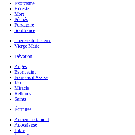
Exorcisme
Hérésie
Mort
Péchés
Purgatoire
Souffrance
Thérèse de Lisieux
Vierge Marie
Dévotion
Anges
Esprit saint
François d'Assise
Jésus
Miracle
Reliques
Saints
Écritures
Ancien Testament
Apocalypse
Bible