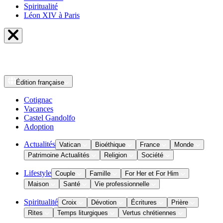
Spiritualité
Léon XIV à Paris
Édition
française
Cotignac
Vacances
Castel Gandolfo
Adoption
Actualités
Vatican
Bioéthique
France
Monde
Patrimoine Actualités
Religion
Société
Lifestyle
Couple
Famille
For Her et For Him
Maison
Santé
Vie professionnelle
Spiritualité
Croix
Dévotion
Écritures
Prière
Rites
Temps liturgiques
Vertus chrétiennes