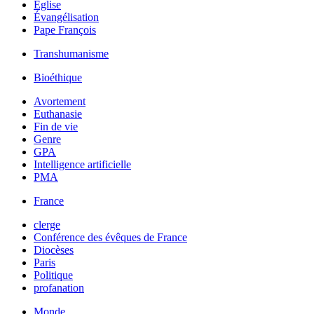
Église
Évangélisation
Pape François
Transhumanisme
Bioéthique
Avortement
Euthanasie
Fin de vie
Genre
GPA
Intelligence artificielle
PMA
France
clerge
Conférence des évêques de France
Diocèses
Paris
Politique
profanation
Monde