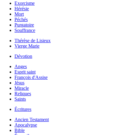
Exorcisme
Hérésie
Mort
Péchés
Purgatoire
Souffrance
Thérèse de Lisieux
Vierge Marie
Dévotion
Anges
Esprit saint
François d'Assise
Jésus
Miracle
Reliques
Saints
Écritures
Ancien Testament
Apocalypse
Bible