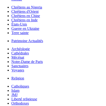
Chrétiens au Nigeria
Chrétiens d'Orient
Chrétiens en Chine
Chrétiens en Inde
États-Unis
Guerre en Ukraine
Terre sainte
Patrimoine Actualités
Archéologie
Cathédrales
Mécénat
Notre-Dame de Paris
Sanctuaires
Voyages
Religion
Catholiques
Islam
JMJ
Liberté religieuse
Orthodoxes