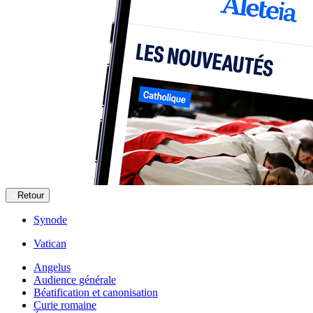
Retour
Synode
Vatican
Angelus
Audience générale
Béatification et canonisation
Curie romaine