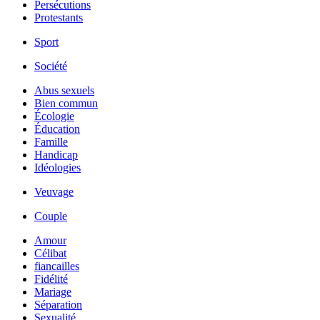
Persécutions
Protestants
Sport
Société
Abus sexuels
Bien commun
Écologie
Éducation
Famille
Handicap
Idéologies
Veuvage
Couple
Amour
Célibat
fiancailles
Fidélité
Mariage
Séparation
Sexualité