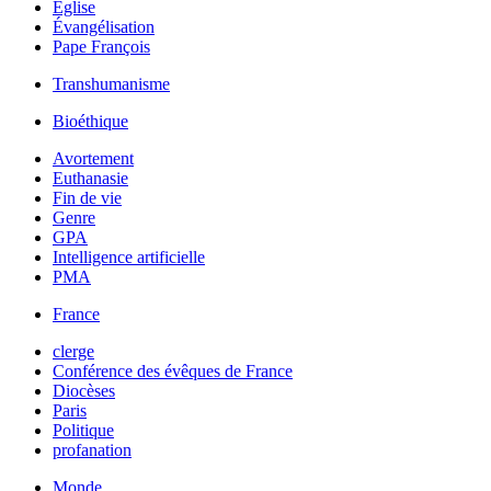
Église
Évangélisation
Pape François
Transhumanisme
Bioéthique
Avortement
Euthanasie
Fin de vie
Genre
GPA
Intelligence artificielle
PMA
France
clerge
Conférence des évêques de France
Diocèses
Paris
Politique
profanation
Monde