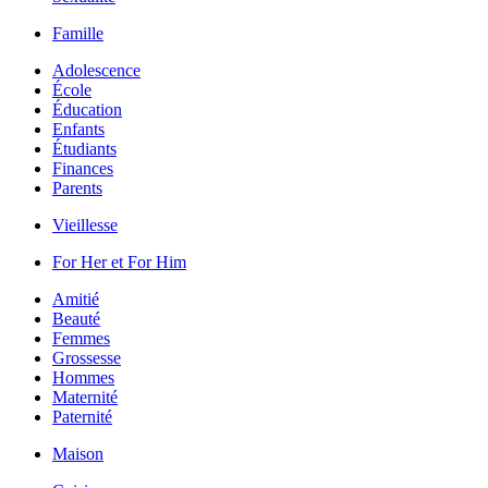
Famille
Adolescence
École
Éducation
Enfants
Étudiants
Finances
Parents
Vieillesse
For Her et For Him
Amitié
Beauté
Femmes
Grossesse
Hommes
Maternité
Paternité
Maison