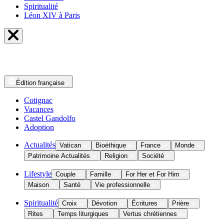
Spiritualité
Léon XIV à Paris
Édition
française
Cotignac
Vacances
Castel Gandolfo
Adoption
Actualités
Vatican
Bioéthique
France
Monde
Patrimoine Actualités
Religion
Société
Lifestyle
Couple
Famille
For Her et For Him
Maison
Santé
Vie professionnelle
Spiritualité
Croix
Dévotion
Écritures
Prière
Rites
Temps liturgiques
Vertus chrétiennes