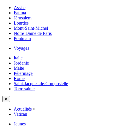
Assise
Fatima
Jérusalem
Lourdes
Mont-Saint-Michel
Notre-Dame de Paris
Pontmain
Voyages
Italie
Jordanie
Malte
Pèlerinage
Rome
Saint-Jacques-de-Compostelle
Terre sainte
✕
Actualités
>
Vatican
Jeunes