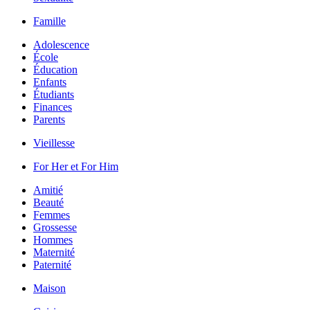
Famille
Adolescence
École
Éducation
Enfants
Étudiants
Finances
Parents
Vieillesse
For Her et For Him
Amitié
Beauté
Femmes
Grossesse
Hommes
Maternité
Paternité
Maison