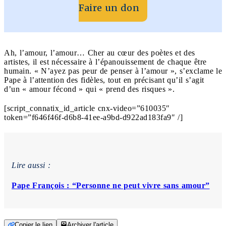
Faire un don
Ah, l’amour, l’amour… Cher au cœur des poètes et des
artistes, il est nécessaire à l’épanouissement de chaque être
humain. « N’ayez pas peur de penser à l’amour », s’exclame le
Pape à l’attention des fidèles, tout en précisant qu’il s’agit
d’un « amour fécond » qui « prend des risques ».
[script_connatix_id_article cnx-video=”610035″
token=”f646f46f-d6b8-41ee-a9bd-d922ad183fa9″ /]
Lire aussi :
Pape François : “Personne ne peut vivre sans amour”
Copier le lien
Archiver l'article