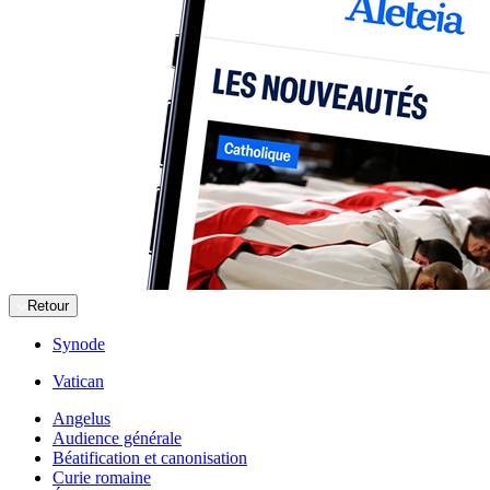
Retour
Synode
Vatican
Angelus
Audience générale
Béatification et canonisation
Curie romaine