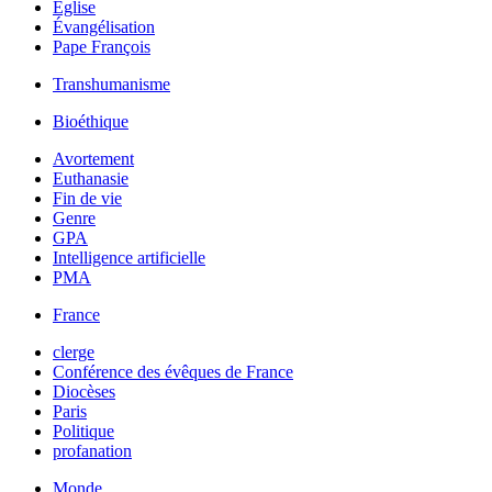
Église
Évangélisation
Pape François
Transhumanisme
Bioéthique
Avortement
Euthanasie
Fin de vie
Genre
GPA
Intelligence artificielle
PMA
France
clerge
Conférence des évêques de France
Diocèses
Paris
Politique
profanation
Monde