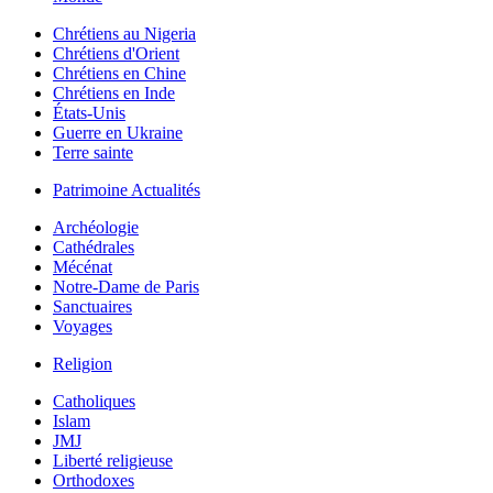
Chrétiens au Nigeria
Chrétiens d'Orient
Chrétiens en Chine
Chrétiens en Inde
États-Unis
Guerre en Ukraine
Terre sainte
Patrimoine Actualités
Archéologie
Cathédrales
Mécénat
Notre-Dame de Paris
Sanctuaires
Voyages
Religion
Catholiques
Islam
JMJ
Liberté religieuse
Orthodoxes