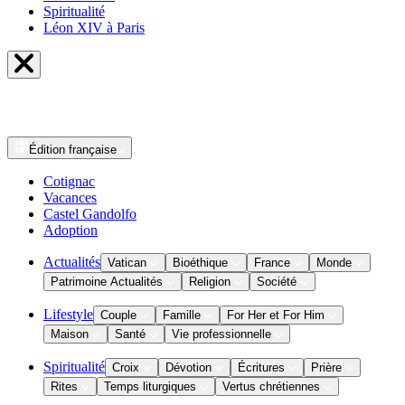
Spiritualité
Léon XIV à Paris
Édition
française
Cotignac
Vacances
Castel Gandolfo
Adoption
Actualités
Vatican
Bioéthique
France
Monde
Patrimoine Actualités
Religion
Société
Lifestyle
Couple
Famille
For Her et For Him
Maison
Santé
Vie professionnelle
Spiritualité
Croix
Dévotion
Écritures
Prière
Rites
Temps liturgiques
Vertus chrétiennes