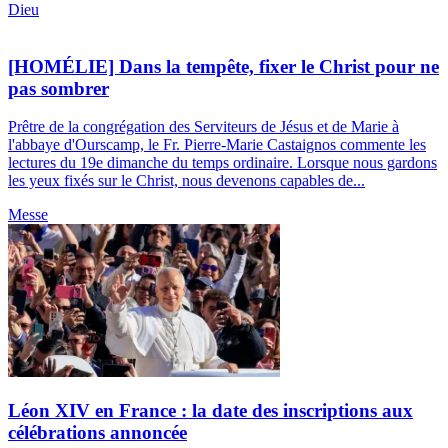
Dieu
[HOMÉLIE] Dans la tempête, fixer le Christ pour ne
pas sombrer
Prêtre de la congrégation des Serviteurs de Jésus et de Marie à
l'abbaye d'Ourscamp, le Fr. Pierre-Marie Castaignos commente les
lectures du 19e dimanche du temps ordinaire. Lorsque nous gardons
les yeux fixés sur le Christ, nous devenons capables de...
Messe
Léon XIV en France : la date des inscriptions aux
célébrations annoncée