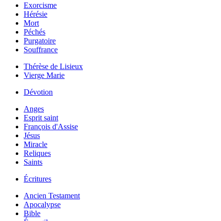
Exorcisme
Hérésie
Mort
Péchés
Purgatoire
Souffrance
Thérèse de Lisieux
Vierge Marie
Dévotion
Anges
Esprit saint
François d'Assise
Jésus
Miracle
Reliques
Saints
Écritures
Ancien Testament
Apocalypse
Bible