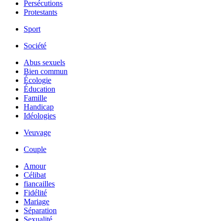
Persécutions
Protestants
Sport
Société
Abus sexuels
Bien commun
Écologie
Éducation
Famille
Handicap
Idéologies
Veuvage
Couple
Amour
Célibat
fiancailles
Fidélité
Mariage
Séparation
Sexualité