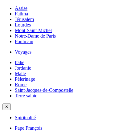
Assise
Fatima
Jérusalem
Lourdes
Mont-Saint-Michel
Notre-Dame de Paris
Pontmain
Voyages
Italie
Jordanie
Malte
Pèlerinage
Rome
Saint-Jacques-de-Compostelle
Terre sainte
✕
Spiritualité
Pape François