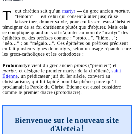
T
out chrétien sait qu’un
martyr
— du grec ancien
martus
,
"témoin" — est celui qui consent à aller jusqu'à se
laisser tuer, donner sa vie, pour confesser Jésus-Christ et
témoigner de sa foi chrétienne plutôt que d'abjurer. Mais cela
se complique quand on voit s’ajouter au nom de "martyr" des
épithètes ou des préfixes comme : "proto…", "hiéro…";
"néo…" ; ou "mégalo…". Ces épithètes ou préfixes précisent
en fait plusieurs types de martyrs, selon un usage répandu chez
les grecs-catholiques et les orthodoxes :
Protomartyr
vient du grec ancien
protos
("premier") et
martyr
, et désigne le premier martyr de la chrétienté,
saint
Étienne
, un prédicateur juif du Ier siècle, converti au
christianisme, qui fut lapidé pour blasphème parce qu’il
proclamait la Parole du Christ. Étienne est aussi considéré
comme le premier diacre (protodiacre).
Bienvenue sur le nouveau site
d'Aleteia !