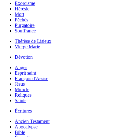
Exorcisme
Hérésie
Mort
Péchés
Purgatoire
Souffrance
Thérèse de Lisieux
Vierge Marie
Dévotion
Anges
Esprit saint
François d'Assise
Jésus
Miracle
Reliques
Saints
Écritures
Ancien Testament
Apocalypse
Bible