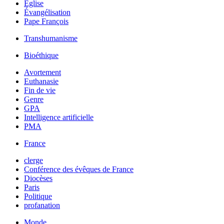
Église
Évangélisation
Pape François
Transhumanisme
Bioéthique
Avortement
Euthanasie
Fin de vie
Genre
GPA
Intelligence artificielle
PMA
France
clerge
Conférence des évêques de France
Diocèses
Paris
Politique
profanation
Monde