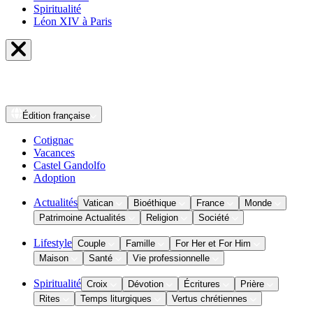
Spiritualité
Léon XIV à Paris
Édition
française
Cotignac
Vacances
Castel Gandolfo
Adoption
Actualités
Vatican
Bioéthique
France
Monde
Patrimoine Actualités
Religion
Société
Lifestyle
Couple
Famille
For Her et For Him
Maison
Santé
Vie professionnelle
Spiritualité
Croix
Dévotion
Écritures
Prière
Rites
Temps liturgiques
Vertus chrétiennes