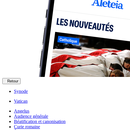
Retour
Synode
Vatican
Angelus
Audience générale
Béatification et canonisation
Curie romaine