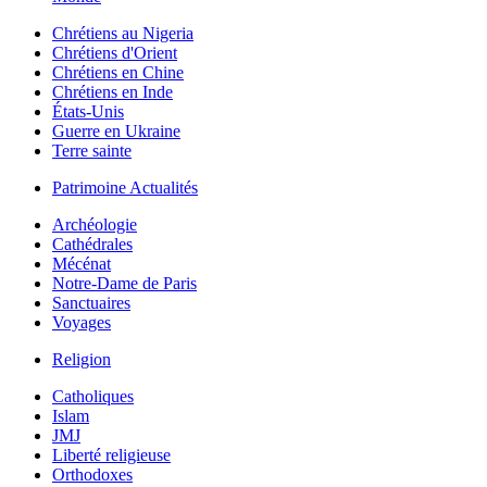
Chrétiens au Nigeria
Chrétiens d'Orient
Chrétiens en Chine
Chrétiens en Inde
États-Unis
Guerre en Ukraine
Terre sainte
Patrimoine Actualités
Archéologie
Cathédrales
Mécénat
Notre-Dame de Paris
Sanctuaires
Voyages
Religion
Catholiques
Islam
JMJ
Liberté religieuse
Orthodoxes