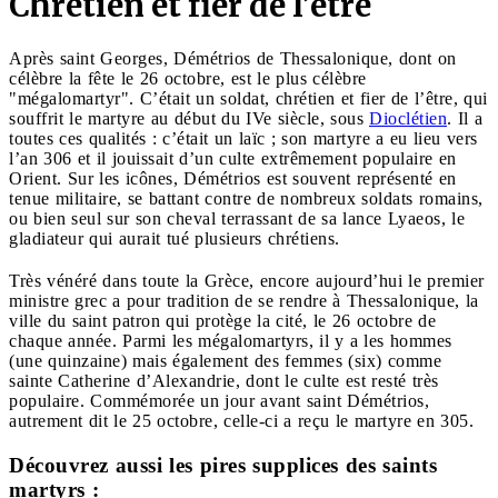
Chrétien et fier de l’être
Après saint Georges, Démétrios de Thessalonique, dont on
célèbre la fête le 26 octobre, est le plus célèbre
"mégalomartyr". C’était un soldat, chrétien et fier de l’être, qui
souffrit le martyre au début du IVe siècle, sous
Dioclétien
. Il a
toutes ces qualités : c’était un laïc ; son martyre a eu lieu vers
l’an 306 et il jouissait d’un culte extrêmement populaire en
Orient. Sur les icônes, Démétrios est souvent représenté en
tenue militaire, se battant contre de nombreux soldats romains,
ou bien seul sur son cheval terrassant de sa lance Lyaeos, le
gladiateur qui aurait tué plusieurs chrétiens.
Très vénéré dans toute la Grèce, encore aujourd’hui le premier
ministre grec a pour tradition de se rendre à Thessalonique, la
ville du saint patron qui protège la cité, le 26 octobre de
chaque année. Parmi les mégalomartyrs, il y a les hommes
(une quinzaine) mais également des femmes (six) comme
sainte Catherine d’Alexandrie, dont le culte est resté très
populaire. Commémorée un jour avant saint Démétrios,
autrement dit le 25 octobre, celle-ci a reçu le martyre en 305.
Découvrez aussi les pires supplices des saints
martyrs :