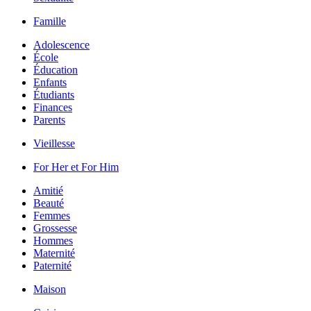
Famille
Adolescence
École
Éducation
Enfants
Étudiants
Finances
Parents
Vieillesse
For Her et For Him
Amitié
Beauté
Femmes
Grossesse
Hommes
Maternité
Paternité
Maison