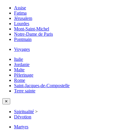
Assise
Fatima
Jérusalem
Lourdes
Mont-Saint-Michel
Notre-Dame de Paris
Pontmain
Voyages
Italie
Jordanie
Malte
Pèlerinage
Rome
Saint-Jacques-de-Compostelle
Terre sainte
✕
Spiritualité
>
Dévotion
Martyrs