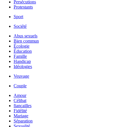
Persécutions
Protestants
Sport
Société
Abus sexuels
Bien commun
Écologie
Éducation
Famille
Handicap
Idéologies
Veuvage
Couple
Amour
Célibat
fiancailles
Fidélité
Mariage
Séparation
Sexualité