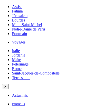
Assise
Fatima
Jérusalem
Lourdes
Mont-Saint-Michel
Notre-Dame de Paris
Pontmain
Voyages
Italie
Jordanie
Malte
Pèlerinage
Rome
Saint-Jacques-de-Compostelle
Terre sainte
✕
Actualités
emmaus