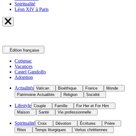
Spiritualité
Léon XIV à Paris
Édition
française
Cotignac
Vacances
Castel Gandolfo
Adoption
Actualités
Vatican
Bioéthique
France
Monde
Patrimoine Actualités
Religion
Société
Lifestyle
Couple
Famille
For Her et For Him
Maison
Santé
Vie professionnelle
Spiritualité
Croix
Dévotion
Écritures
Prière
Rites
Temps liturgiques
Vertus chrétiennes