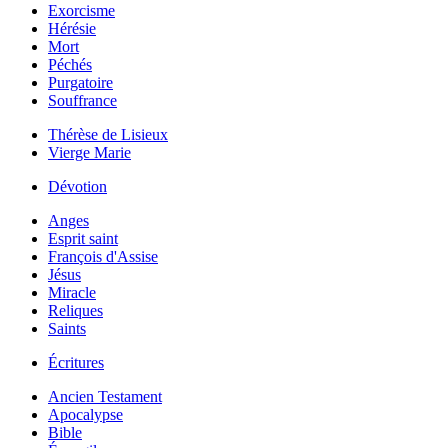
Exorcisme
Hérésie
Mort
Péchés
Purgatoire
Souffrance
Thérèse de Lisieux
Vierge Marie
Dévotion
Anges
Esprit saint
François d'Assise
Jésus
Miracle
Reliques
Saints
Écritures
Ancien Testament
Apocalypse
Bible