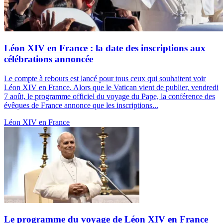
Léon XIV en France : la date des inscriptions aux
célébrations annoncée
Le compte à rebours est lancé pour tous ceux qui souhaitent voir
Léon XIV en France. Alors que le Vatican vient de publier, vendredi
7 août, le programme officiel du voyage du Pape, la conférence des
évêques de France annonce que les inscriptions...
Léon XIV en France
Le programme du voyage de Léon XIV en France