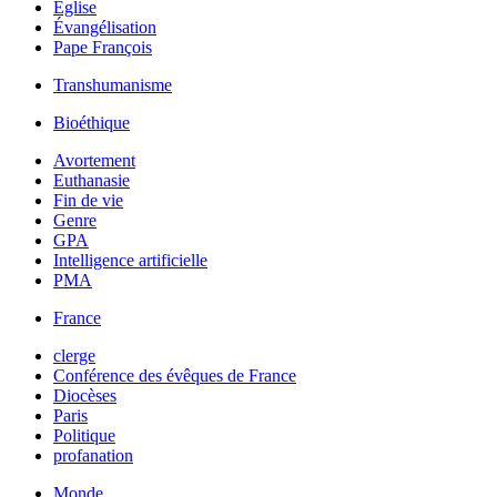
Église
Évangélisation
Pape François
Transhumanisme
Bioéthique
Avortement
Euthanasie
Fin de vie
Genre
GPA
Intelligence artificielle
PMA
France
clerge
Conférence des évêques de France
Diocèses
Paris
Politique
profanation
Monde