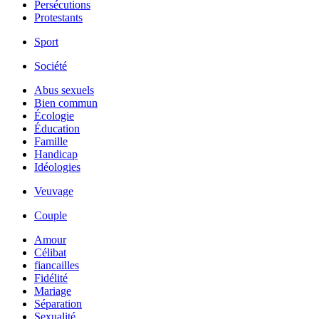
Persécutions
Protestants
Sport
Société
Abus sexuels
Bien commun
Écologie
Éducation
Famille
Handicap
Idéologies
Veuvage
Couple
Amour
Célibat
fiancailles
Fidélité
Mariage
Séparation
Sexualité