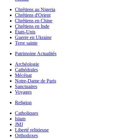
Chrétiens au Nigeria
Chrétiens d'Orient
Chrétiens en Chine
Chrétiens en Inde
États-Unis
Guerre en Ukraine
Terre sainte
Patrimoine Actualités
Archéologie
Cathédrales
Mécénat
Notre-Dame de Paris
Sanctuaires
Voyages
Religion
Catholiques
Islam
JMJ
Liberté religieuse
Orthodoxes