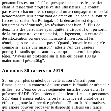
personnelles est un bénéfice presque secondaire, le premier
étant la réinsertion progressive des utilisateurs. Le contrat
passé avec chacun d’eux comprend un accompagnement social
hebdomadaire leur permettant de créer du lien social autour de
l’accès au casier. Au Portugal, où la démarche est depuis
longtemps expérimentée, les résultats sont bien là. Plus de
deux tiers des personnes ayant quitté le dispositif ont pu sortir
de la rue pour trouver un emploi, un logement, un centre de
désintoxication ou une communauté d’insertion. Et les
témoignages ne manquent pas : “Quand j’ouvre le casier, c’est
comme si j’avais une maison”, atteste l’un des usagers
portugais, tandis qu’un autre avoue qu’il se sent bien plus
léger. “J’avais un problème sur la tête qui pesait 100 kg ;
maintenant il pèse 40kg”.
Au moins 30 casiers en 2019
Sur un plan plus symbolique, cette action s’inscrit pour
Emmaüs dans un contexte de lutte contre le “mobilier urbain” :
grilles, jets d’eau ou bancs segmentés installés pour éviter la
présence d’SDF. “Ces casiers rendent leur place aux personnes
SDF dans l’espace public, là où la tendance est plutôt de les
effacer”, ajoute la directrice générale d’Emmaüs Alternatives,
qui espère pouvoir propager le dispositif ailleurs en France.