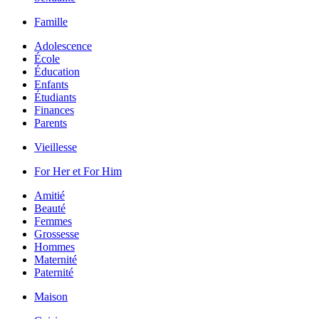
Famille
Adolescence
École
Éducation
Enfants
Étudiants
Finances
Parents
Vieillesse
For Her et For Him
Amitié
Beauté
Femmes
Grossesse
Hommes
Maternité
Paternité
Maison