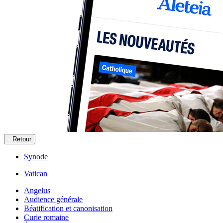
Retour
Synode
Vatican
Angelus
Audience générale
Béatification et canonisation
Curie romaine