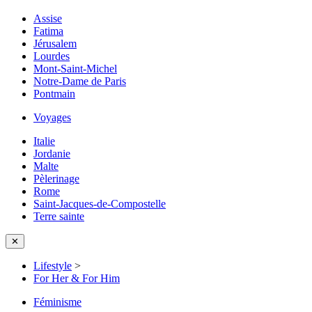
Assise
Fatima
Jérusalem
Lourdes
Mont-Saint-Michel
Notre-Dame de Paris
Pontmain
Voyages
Italie
Jordanie
Malte
Pèlerinage
Rome
Saint-Jacques-de-Compostelle
Terre sainte
✕
Lifestyle
>
For Her & For Him
Féminisme