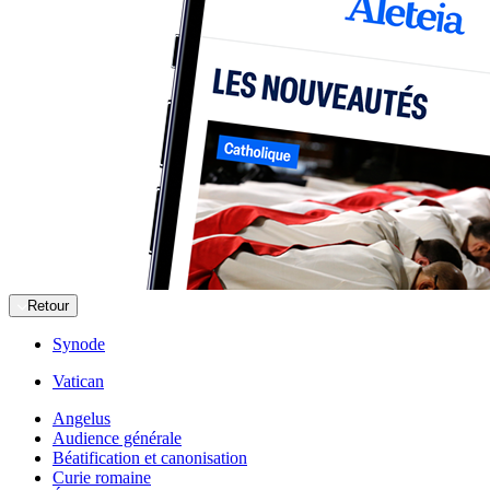
Retour
Synode
Vatican
Angelus
Audience générale
Béatification et canonisation
Curie romaine