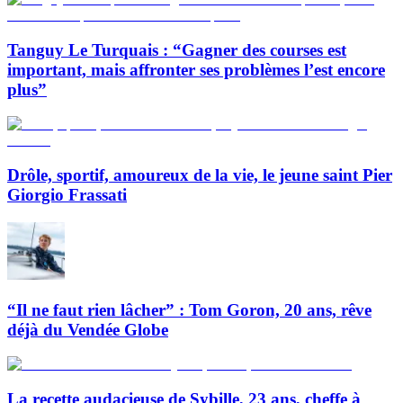
Tanguy Le Turquais : “Gagner des courses est
important, mais affronter ses problèmes l’est encore
plus”
Drôle, sportif, amoureux de la vie, le jeune saint Pier
Giorgio Frassati
“Il ne faut rien lâcher” : Tom Goron, 20 ans, rêve
déjà du Vendée Globe
La recette audacieuse de Sybille, 23 ans, cheffe à