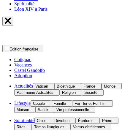
Spiritualité
Léon XIV à Paris
Édition
française
Cotignac
Vacances
Castel Gandolfo
Adoption
Actualités
Vatican
Bioéthique
France
Monde
Patrimoine Actualités
Religion
Société
Lifestyle
Couple
Famille
For Her et For Him
Maison
Santé
Vie professionnelle
Spiritualité
Croix
Dévotion
Écritures
Prière
Rites
Temps liturgiques
Vertus chrétiennes