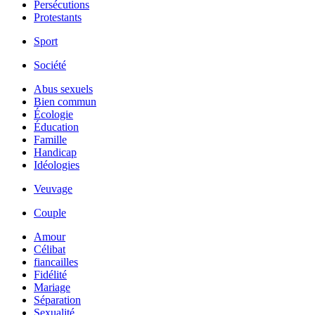
Persécutions
Protestants
Sport
Société
Abus sexuels
Bien commun
Écologie
Éducation
Famille
Handicap
Idéologies
Veuvage
Couple
Amour
Célibat
fiancailles
Fidélité
Mariage
Séparation
Sexualité