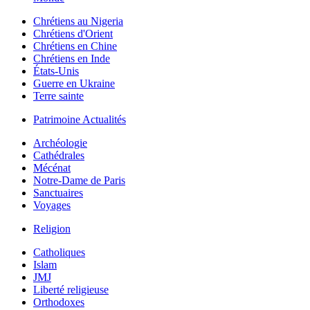
Chrétiens au Nigeria
Chrétiens d'Orient
Chrétiens en Chine
Chrétiens en Inde
États-Unis
Guerre en Ukraine
Terre sainte
Patrimoine Actualités
Archéologie
Cathédrales
Mécénat
Notre-Dame de Paris
Sanctuaires
Voyages
Religion
Catholiques
Islam
JMJ
Liberté religieuse
Orthodoxes