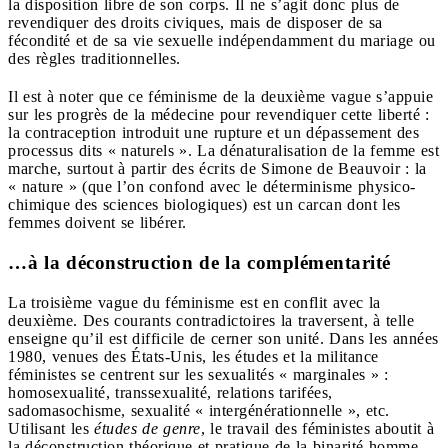
la disposition libre de son corps. Il ne s’agit donc plus de
revendiquer des droits civiques, mais de disposer de sa
fécondité et de sa vie sexuelle indépendamment du mariage ou
des règles traditionnelles.
Il est à noter que ce féminisme de la deuxième vague s’appuie
sur les progrès de la médecine pour revendiquer cette liberté :
la contraception introduit une rupture et un dépassement des
processus dits « naturels ». La dénaturalisation de la femme est
marche, surtout à partir des écrits de Simone de Beauvoir : la
« nature » (que l’on confond avec le déterminisme physico-
chimique des sciences biologiques) est un carcan dont les
femmes doivent se libérer.
…à la déconstruction de la complémentarité
La troisième vague du féminisme est en conflit avec la
deuxième. Des courants contradictoires la traversent, à telle
enseigne qu’il est difficile de cerner son unité. Dans les années
1980, venues des États-Unis, les études et la militance
féministes se centrent sur les sexualités « marginales » :
homosexualité, transsexualité, relations tarifées,
sadomasochisme, sexualité « intergénérationnelle », etc.
Utilisant les
études de genre
, le travail des féministes aboutit à
la déconstruction théorique et pratique de la binarité homme-