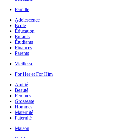
Famille
Adolescence
École
Éducation
Enfants
Étudiants
Finances
Parents
Vieillesse
For Her et For Him
Amitié
Beauté
Femmes
Grossesse
Hommes
Maternité
Paternité
Maison