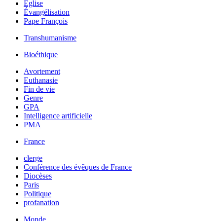
Église
Évangélisation
Pape François
Transhumanisme
Bioéthique
Avortement
Euthanasie
Fin de vie
Genre
GPA
Intelligence artificielle
PMA
France
clerge
Conférence des évêques de France
Diocèses
Paris
Politique
profanation
Monde