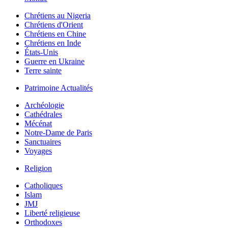
Chrétiens au Nigeria
Chrétiens d'Orient
Chrétiens en Chine
Chrétiens en Inde
États-Unis
Guerre en Ukraine
Terre sainte
Patrimoine Actualités
Archéologie
Cathédrales
Mécénat
Notre-Dame de Paris
Sanctuaires
Voyages
Religion
Catholiques
Islam
JMJ
Liberté religieuse
Orthodoxes