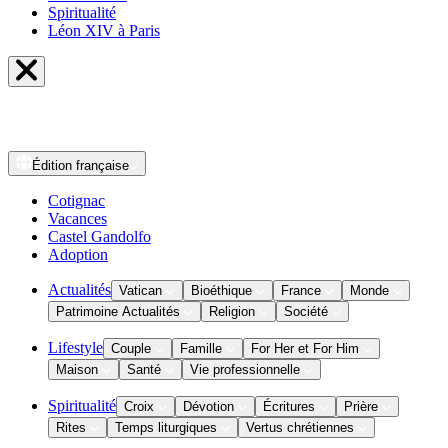
Spiritualité
Léon XIV à Paris
Édition
française
Cotignac
Vacances
Castel Gandolfo
Adoption
Actualités
Vatican
Bioéthique
France
Monde
Patrimoine Actualités
Religion
Société
Lifestyle
Couple
Famille
For Her et For Him
Maison
Santé
Vie professionnelle
Spiritualité
Croix
Dévotion
Écritures
Prière
Rites
Temps liturgiques
Vertus chrétiennes