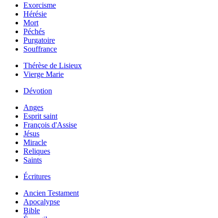
Exorcisme
Hérésie
Mort
Péchés
Purgatoire
Souffrance
Thérèse de Lisieux
Vierge Marie
Dévotion
Anges
Esprit saint
François d'Assise
Jésus
Miracle
Reliques
Saints
Écritures
Ancien Testament
Apocalypse
Bible