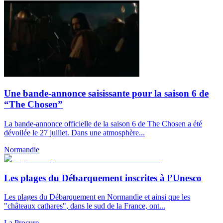
Une bande-annonce saisissante pour la saison 6 de
“The Chosen”
La bande-annonce officielle de la saison 6 de The Chosen a été
dévoilée le 27 juillet. Dans une atmosphère...
Normandie
Les plages du Débarquement inscrites à l’Unesco
Les plages du Débarquement en Normandie et ainsi que les
"châteaux cathares", dans le sud de la France, ont...
La Procure