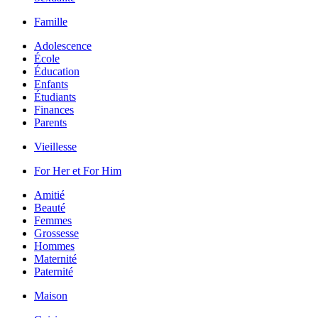
Famille
Adolescence
École
Éducation
Enfants
Étudiants
Finances
Parents
Vieillesse
For Her et For Him
Amitié
Beauté
Femmes
Grossesse
Hommes
Maternité
Paternité
Maison