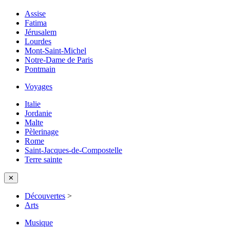
Assise
Fatima
Jérusalem
Lourdes
Mont-Saint-Michel
Notre-Dame de Paris
Pontmain
Voyages
Italie
Jordanie
Malte
Pèlerinage
Rome
Saint-Jacques-de-Compostelle
Terre sainte
✕
Découvertes
>
Arts
Musique