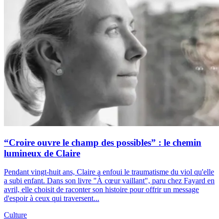
“Croire ouvre le champ des possibles” : le chemin
lumineux de Claire
Pendant vingt-huit ans, Claire a enfoui le traumatisme du viol qu'elle
a subi enfant. Dans son livre "À cœur vaillant", paru chez Fayard en
avril, elle choisit de raconter son histoire pour offrir un message
d'espoir à ceux qui traversent...
Culture