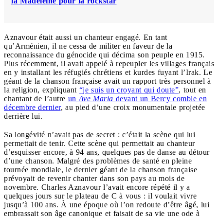
la Madeleine pour la rockstar
Aznavour était aussi un chanteur engagé. En tant
qu’Arménien, il ne cessa de militer en faveur de la
reconnaissance du génocide qui décima son peuple en 1915.
Plus récemment, il avait appelé à repeupler les villages français
en y installant les réfugiés chrétiens et kurdes fuyant l’Irak. Le
géant de la chanson française avait un rapport très personnel à
la religion, expliquant
“je suis un croyant qui doute”
, tout en
chantant de l’autre
un
Ave Maria
devant un Bercy comble en
décembre dernier
, au pied d’une croix monumentale projetée
derrière lui.
Sa longévité n’avait pas de secret : c’était la scène qui lui
permettait de tenir. Cette scène qui permettait au chanteur
d’esquisser encore, à 94 ans, quelques pas de danse au détour
d’une chanson. Malgré des problèmes de santé en pleine
tournée mondiale, le dernier géant de la chanson française
prévoyait de revenir chanter dans son pays au mois de
novembre. Charles Aznavour l’avait encore répété il y a
quelques jours sur le plateau de C à vous : il voulait vivre
jusqu’à 100 ans. À une époque où l’on redoute d’être âgé, lui
embrassait son âge canonique et faisait de sa vie une ode à