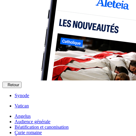
Retour
Synode
Vatican
Angelus
Audience générale
Béatification et canonisation
Curie romaine