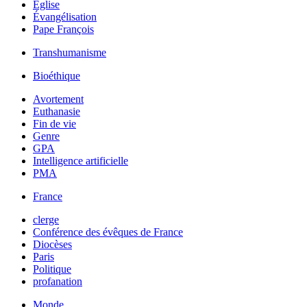
Église
Évangélisation
Pape François
Transhumanisme
Bioéthique
Avortement
Euthanasie
Fin de vie
Genre
GPA
Intelligence artificielle
PMA
France
clerge
Conférence des évêques de France
Diocèses
Paris
Politique
profanation
Monde