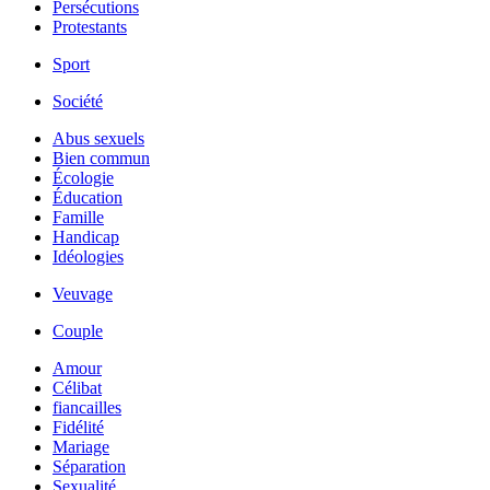
Persécutions
Protestants
Sport
Société
Abus sexuels
Bien commun
Écologie
Éducation
Famille
Handicap
Idéologies
Veuvage
Couple
Amour
Célibat
fiancailles
Fidélité
Mariage
Séparation
Sexualité