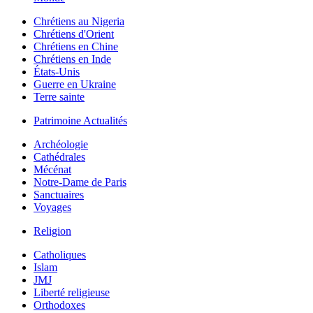
Chrétiens au Nigeria
Chrétiens d'Orient
Chrétiens en Chine
Chrétiens en Inde
États-Unis
Guerre en Ukraine
Terre sainte
Patrimoine Actualités
Archéologie
Cathédrales
Mécénat
Notre-Dame de Paris
Sanctuaires
Voyages
Religion
Catholiques
Islam
JMJ
Liberté religieuse
Orthodoxes