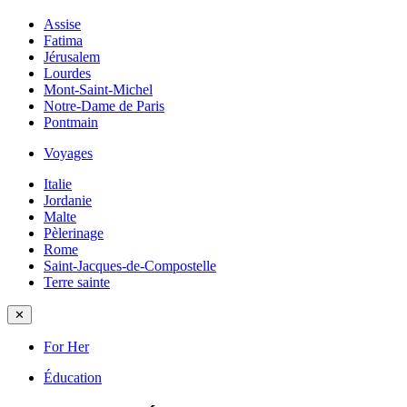
Assise
Fatima
Jérusalem
Lourdes
Mont-Saint-Michel
Notre-Dame de Paris
Pontmain
Voyages
Italie
Jordanie
Malte
Pèlerinage
Rome
Saint-Jacques-de-Compostelle
Terre sainte
✕
For Her
Éducation