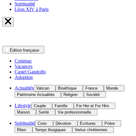
Spiritualité
Léon XIV à Paris
Édition
française
Cotignac
Vacances
Castel Gandolfo
Adoption
Actualités
Vatican
Bioéthique
France
Monde
Patrimoine Actualités
Religion
Société
Lifestyle
Couple
Famille
For Her et For Him
Maison
Santé
Vie professionnelle
Spiritualité
Croix
Dévotion
Écritures
Prière
Rites
Temps liturgiques
Vertus chrétiennes