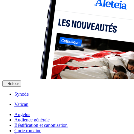
Retour
Synode
Vatican
Angelus
Audience générale
Béatification et canonisation
Curie romaine