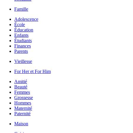
Famille
Adolescence
École
Éducation
Enfants
Étudiants
Finances
Parents
Vieillesse
For Her et For Him
Amitié
Beauté
Femmes
Grossesse
Hommes
Maternité
Paternité
Maison