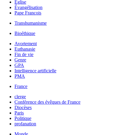
Église
Évangélisation
Pape François
Transhumanisme
Bioéthique
Avortement
Euthanasie
Fin de vie
Genre
GPA
Intelligence artificielle
PMA
France
clerge
Conférence des évêques de France
Diocèses
Paris
Politique
profanation
Monde