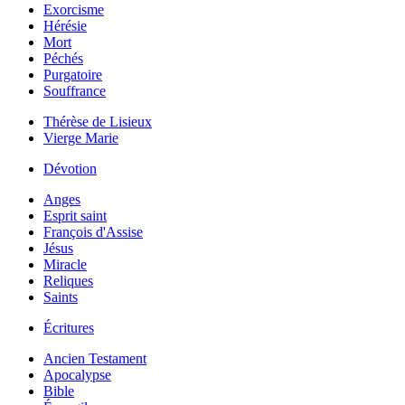
Exorcisme
Hérésie
Mort
Péchés
Purgatoire
Souffrance
Thérèse de Lisieux
Vierge Marie
Dévotion
Anges
Esprit saint
François d'Assise
Jésus
Miracle
Reliques
Saints
Écritures
Ancien Testament
Apocalypse
Bible