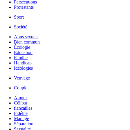
Persécutions
Protestants
Sport
Société
Abus sexuels
Bien commun
Écologie
Éducation
Famille
Handicap
Idéologies
Veuvage
Couple
Amour
Célibat
fiancailles
Fidélité
Mariage
Séparation
Sexualité