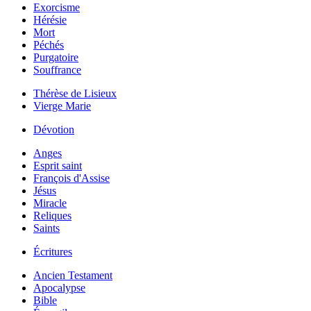
Exorcisme
Hérésie
Mort
Péchés
Purgatoire
Souffrance
Thérèse de Lisieux
Vierge Marie
Dévotion
Anges
Esprit saint
François d'Assise
Jésus
Miracle
Reliques
Saints
Écritures
Ancien Testament
Apocalypse
Bible