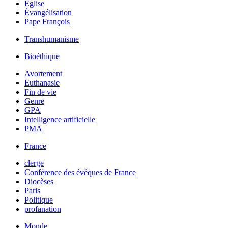
Église
Évangélisation
Pape François
Transhumanisme
Bioéthique
Avortement
Euthanasie
Fin de vie
Genre
GPA
Intelligence artificielle
PMA
France
clerge
Conférence des évêques de France
Diocèses
Paris
Politique
profanation
Monde