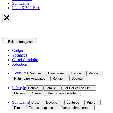
Spiritualité
Léon XIV à Paris
Édition
française
Cotignac
Vacances
Castel Gandolfo
Adoption
Actualités
Vatican
Bioéthique
France
Monde
Patrimoine Actualités
Religion
Société
Lifestyle
Couple
Famille
For Her et For Him
Maison
Santé
Vie professionnelle
Spiritualité
Croix
Dévotion
Écritures
Prière
Rites
Temps liturgiques
Vertus chrétiennes