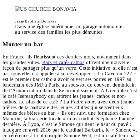
Jean-Baptiste Bonavia
Dans une église américaine, un garage automobile
au service des familles les plus démunies.
Monter un bar
En France, ils fleurissent ces derniers mois, notamment dans
les grandes villes.
Bars et cafés cathos
offrent une nouvelle
façon de partager plus qu’un verre. Cette initiative, si elle n’est
pas nouvelle, est appelée à se développer. « La Cave du 222 »
est le premier bar catho à avoir ouvert ses portes en 1997 au
lendemain des JMJ à Paris, au sous-sol du couvent dominicain
de l’Annonciation dans le 8e arrondissement. À Grenoble c’est
le café Isèreanybody qui attirent les jeunes, cathos et non-
cathos. Le plus de ce café ? La
Padre hour
, avec deux jeunes
prêtres de la pastorale des jeunes adultes qui servent eux-
mêmes des bières au bar. « Ils ont suivi une formation chez
Mandrin, la brasserie locale » nous confiait Stéphanie l’année
dernière. À Lyon, c’est le Simone qui tient le haut du pavé :
inauguré en avril 2016 par le cardinal Barbarin, le « Simone »,
en référence à la philosophe Simone Weil, est un café tenu par