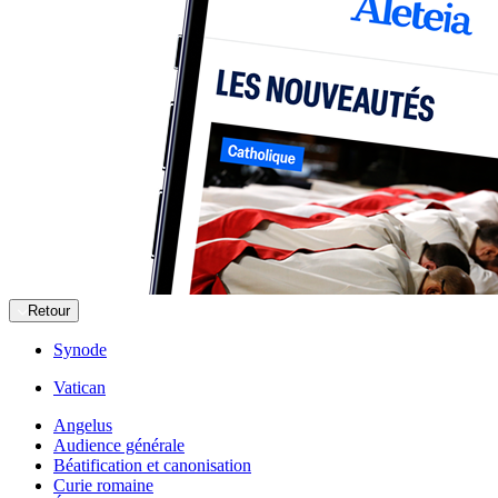
Retour
Synode
Vatican
Angelus
Audience générale
Béatification et canonisation
Curie romaine