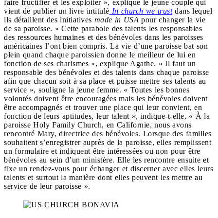
faire fructifier et les exploiter », explique le jeune couple qui
vient de publier un livre intitulé
In church we trust
dans lequel
ils détaillent des initiatives
made in USA
pour changer la vie
de sa paroisse. « Cette parabole des talents les responsables
des ressources humaines et des bénévoles dans les paroisses
américaines l’ont bien compris. La vie d’une paroisse bat son
plein quand chaque paroissien donne le meilleur de lui en
fonction de ses charismes », explique Agathe. « Il faut un
responsable des bénévoles et des talents dans chaque paroisse
afin que chacun soit à sa place et puisse mettre ses talents au
service », souligne la jeune femme. « Toutes les bonnes
volontés doivent être encouragées mais les bénévoles doivent
être accompagnés et trouver une place qui leur convient, en
fonction de leurs aptitudes, leur talent », indique-t-elle. « À la
paroisse Holy Family Church, en Californie, nous avons
rencontré Mary, directrice des bénévoles. Lorsque des familles
souhaitent s’enregistrer auprès de la paroisse, elles remplissent
un formulaire et indiquent être intéressées ou non pour être
bénévoles au sein d’un ministère. Elle les rencontre ensuite et
fixe un rendez-vous pour échanger et discerner avec elles leurs
talents et surtout la manière dont elles peuvent les mettre au
service de leur paroisse ».