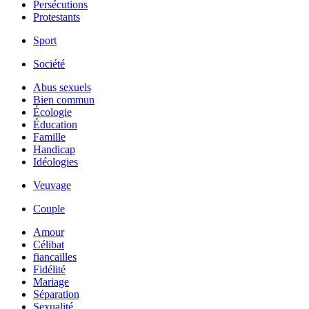
Persécutions
Protestants
Sport
Société
Abus sexuels
Bien commun
Écologie
Éducation
Famille
Handicap
Idéologies
Veuvage
Couple
Amour
Célibat
fiancailles
Fidélité
Mariage
Séparation
Sexualité