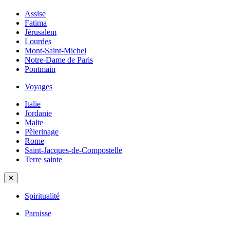
Assise
Fatima
Jérusalem
Lourdes
Mont-Saint-Michel
Notre-Dame de Paris
Pontmain
Voyages
Italie
Jordanie
Malte
Pèlerinage
Rome
Saint-Jacques-de-Compostelle
Terre sainte
✕
Spiritualité
Paroisse