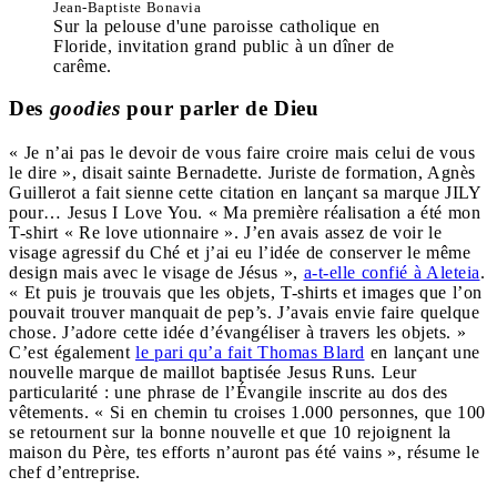
Jean-Baptiste Bonavia
Sur la pelouse d'une paroisse catholique en
Floride, invitation grand public à un dîner de
carême.
Des
goodies
pour parler de Dieu
« Je n’ai pas le devoir de vous faire croire mais celui de vous
le dire », disait sainte Bernadette. Juriste de formation, Agnès
Guillerot a fait sienne cette citation en lançant sa marque JILY
pour… Jesus I Love You. « Ma première réalisation a été mon
T-shirt « Re love utionnaire ». J’en avais assez de voir le
visage agressif du Ché et j’ai eu l’idée de conserver le même
design mais avec le visage de Jésus »,
a-t-elle confié à Aleteia
.
« Et puis je trouvais que les objets, T-shirts et images que l’on
pouvait trouver manquait de pep’s. J’avais envie faire quelque
chose. J’adore cette idée d’évangéliser à travers les objets. »
C’est également
le pari qu’a fait Thomas Blard
en lançant une
nouvelle marque de maillot baptisée Jesus Runs. Leur
particularité : une phrase de l’Évangile inscrite au dos des
vêtements. « Si en chemin tu croises 1.000 personnes, que 100
se retournent sur la bonne nouvelle et que 10 rejoignent la
maison du Père, tes efforts n’auront pas été vains », résume le
chef d’entreprise.