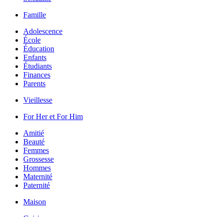
Famille
Adolescence
École
Éducation
Enfants
Étudiants
Finances
Parents
Vieillesse
For Her et For Him
Amitié
Beauté
Femmes
Grossesse
Hommes
Maternité
Paternité
Maison