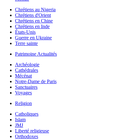
Chrétiens au Nigeria
Chrétiens d'Orient
Chrétiens en Chine
Chrétiens en Inde
États-Unis
Guerre en Ukraine
Terre sainte
Patrimoine Actualités
Archéologie
Cathédrales
Mécénat
Notre-Dame de Paris
Sanctuaires
Voyages
Religion
Catholiques
Islam
JMJ
Liberté religieuse
Orthodoxes