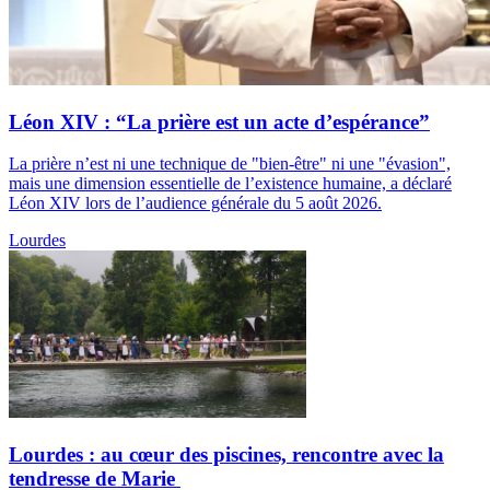
Léon XIV : “La prière est un acte d’espérance”
La prière n’est ni une technique de "bien-être" ni une "évasion",
mais une dimension essentielle de l’existence humaine, a déclaré
Léon XIV lors de l’audience générale du 5 août 2026.
Lourdes
Lourdes : au cœur des piscines, rencontre avec la
tendresse de Marie