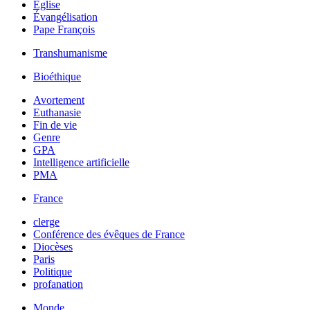
Église
Évangélisation
Pape François
Transhumanisme
Bioéthique
Avortement
Euthanasie
Fin de vie
Genre
GPA
Intelligence artificielle
PMA
France
clerge
Conférence des évêques de France
Diocèses
Paris
Politique
profanation
Monde