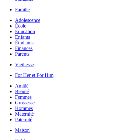
Famille
Adolescence
École
Éducation
Enfants
Étudiants
Finances
Parents
Vieillesse
For Her et For Him
Amitié
Beauté
Femmes
Grossesse
Hommes
Maternité
Paternité
Maison