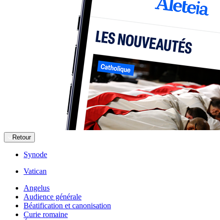
Retour
Synode
Vatican
Angelus
Audience générale
Béatification et canonisation
Curie romaine