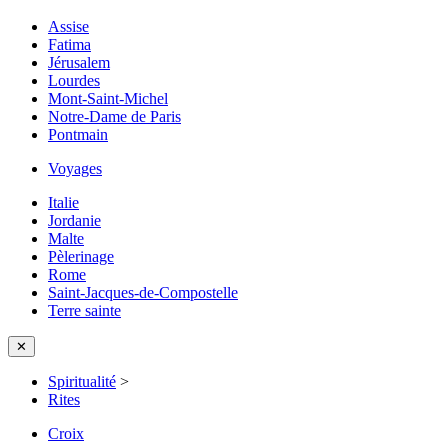
Assise
Fatima
Jérusalem
Lourdes
Mont-Saint-Michel
Notre-Dame de Paris
Pontmain
Voyages
Italie
Jordanie
Malte
Pèlerinage
Rome
Saint-Jacques-de-Compostelle
Terre sainte
✕
Spiritualité
>
Rites
Croix