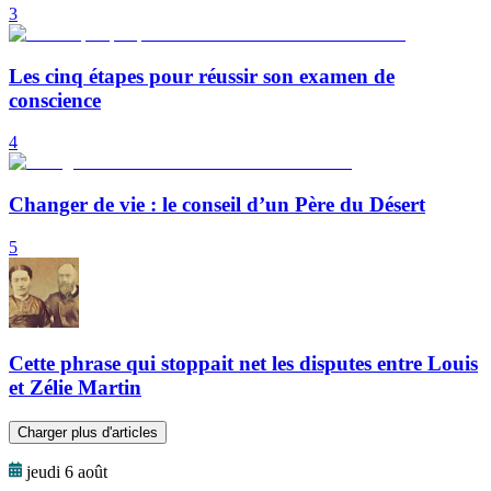
3
Les cinq étapes pour réussir son examen de
conscience
4
Changer de vie : le conseil d’un Père du Désert
5
Cette phrase qui stoppait net les disputes entre Louis
et Zélie Martin
Charger plus d'articles
jeudi 6 août