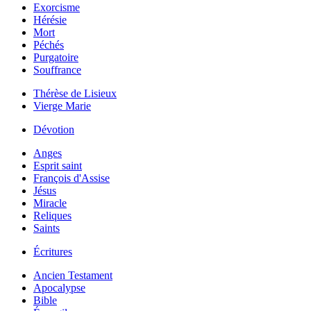
Exorcisme
Hérésie
Mort
Péchés
Purgatoire
Souffrance
Thérèse de Lisieux
Vierge Marie
Dévotion
Anges
Esprit saint
François d'Assise
Jésus
Miracle
Reliques
Saints
Écritures
Ancien Testament
Apocalypse
Bible