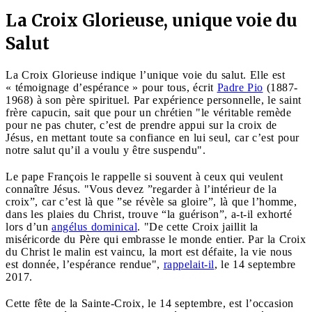
La Croix Glorieuse, unique voie du
Salut
La Croix Glorieuse indique l’unique voie du salut. Elle est
« témoignage d’espérance » pour tous, écrit
Padre Pio
(1887-
1968) à son père spirituel. Par expérience personnelle, le saint
frère capucin, sait que pour un chrétien "le véritable remède
pour ne pas chuter, c’est de prendre appui sur la croix de
Jésus, en mettant toute sa confiance en lui seul, car c’est pour
notre salut qu’il a voulu y être suspendu".
Le pape François le rappelle si souvent à ceux qui veulent
connaître Jésus. "Vous devez ”regarder à l’intérieur de la
croix”, car c’est là que ”se révèle sa gloire”, là que l’homme,
dans les plaies du Christ, trouve “la guérison”, a-t-il exhorté
lors d’un
angélus dominical
. "De cette Croix jaillit la
miséricorde du Père qui embrasse le monde entier. Par la Croix
du Christ le malin est vaincu, la mort est défaite, la vie nous
est donnée, l’espérance rendue",
rappelait-il
, le 14 septembre
2017.
Cette fête de la Sainte-Croix, le 14 septembre, est l’occasion