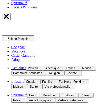
Spiritualité
Léon XIV à Paris
Édition
française
Cotignac
Vacances
Castel Gandolfo
Adoption
Actualités
Vatican
Bioéthique
France
Monde
Patrimoine Actualités
Religion
Société
Lifestyle
Couple
Famille
For Her et For Him
Maison
Santé
Vie professionnelle
Spiritualité
Croix
Dévotion
Écritures
Prière
Rites
Temps liturgiques
Vertus chrétiennes