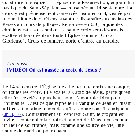
construire une église — l’église de la Résurrection, aujourd'hui
basilique du Saint-Sépulcre — consacrée un 14 septembre. La
croix y est précieusement conservée jusqu’en 614, visitée par
une multitude de chrétiens, avant de disparaître aux mains des
Perses au cours de pillages. Retrouvée en 630, la joie des
chrétiens est à son comble. La sainte croix sera désormais
exaltée et honorée dans toute l’Église comme "Croix
Glorieuse", Croix de lumière, porte d’entrée du paradis.
Lire aussi :
[VIDÉO] Où est passée la croix de Jésus ?
Le 14 septembre, l’Église n’exalte pas une croix quelconque,
ou toutes les croix. Elle exalte la Croix de Jésus, parce qu’en
elle s’est révélé au plus haut point l’amour de Dieu pour
l’humanité. C’est ce que rappelle l’Évangile de Jean en disant :
« Dieu a tant aimé le monde qu’il a donné son Fils unique »
(
Jn 3, 16
). Contrairement au Vendredi Saint, le croyant est
invité à contempler la Croix et la mort de Jésus, non comme
un lieu de souffrance, mais comme une source de vie, une
source de guérison pour chacun.