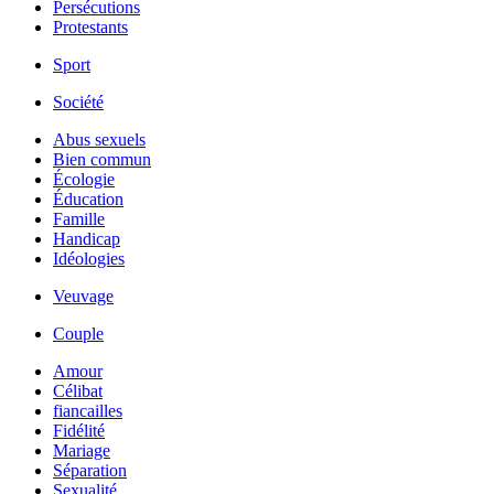
Persécutions
Protestants
Sport
Société
Abus sexuels
Bien commun
Écologie
Éducation
Famille
Handicap
Idéologies
Veuvage
Couple
Amour
Célibat
fiancailles
Fidélité
Mariage
Séparation
Sexualité