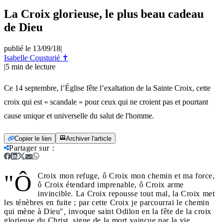
La Croix glorieuse, le plus beau cadeau
de Dieu
publié le 13/09/18
|
Isabelle Cousturié ✝
|
5
min de lecture
Ce 14 septembre, l’Église fête l’exaltation de la Sainte Croix, cette
croix qui est « scandale » pour ceux qui ne croient pas et pourtant
cause unique et universelle du salut de l'homme.
Copier le lien
Archiver l'article
Partager sur
:
"Ô
Croix mon refuge, ô Croix mon chemin et ma force,
ô Croix étendard imprenable, ô Croix arme
invincible. La Croix repousse tout mal, la Croix met
les ténèbres en fuite ; par cette Croix je parcourrai le chemin
qui mène à Dieu"
,
invoque saint Odilon en la fête de la croix
glorieuse du Christ, signe de la mort vaincue par la vie.