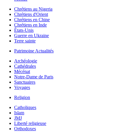
Chrétiens au Nigeria
Chrétiens d'Orient
Chrétiens en Chine
Chrétiens en Inde
États-Unis
Guerre en Ukraine
Terre sainte
Patrimoine Actualités
Archéologie
Cathédrales
Mécénat
Notre-Dame de Paris
Sanctuaires
Voyages
Religion
Catholiques
Islam
JMJ
Liberté religieuse
Orthodoxes