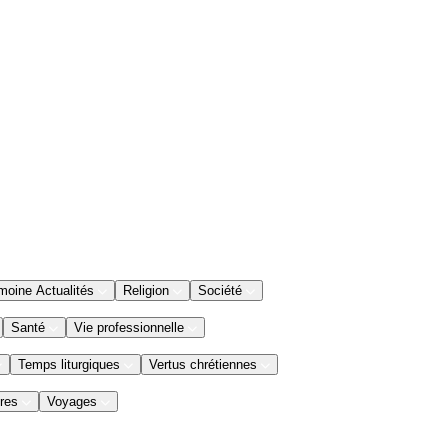
moine Actualités
Religion
Société
Santé
Vie professionnelle
Temps liturgiques
Vertus chrétiennes
res
Voyages