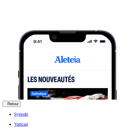
Retour
Synode
Vatican