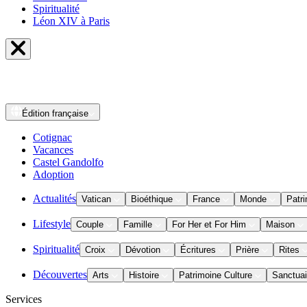
Spiritualité
Léon XIV à Paris
Édition
française
Cotignac
Vacances
Castel Gandolfo
Adoption
Actualités
Vatican
Bioéthique
France
Monde
Patri
Lifestyle
Couple
Famille
For Her et For Him
Maison
Spiritualité
Croix
Dévotion
Écritures
Prière
Rites
Découvertes
Arts
Histoire
Patrimoine Culture
Sanctuai
Services