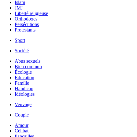
Islam
JMJ
Liberté religieuse
Orthodoxes
Persécutions
Protestants
Sport
Société
Abus sexuels
Bien commun
Écologie
Éducation
Famille
Handicap
Idéologies
Veuvage
Couple
Amour
Célibat
fiancailles