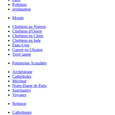
Politique
profanation
Monde
Chrétiens au Nigeria
Chrétiens d'Orient
Chrétiens en Chine
Chrétiens en Inde
États-Unis
Guerre en Ukraine
Terre sainte
Patrimoine Actualités
Archéologie
Cathédrales
Mécénat
Notre-Dame de Paris
Sanctuaires
Voyages
Religion
Catholiques