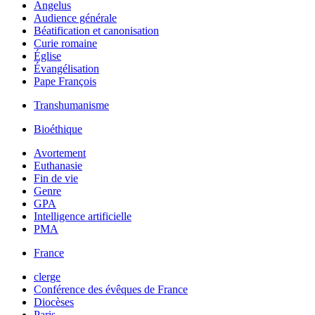
Angelus
Audience générale
Béatification et canonisation
Curie romaine
Église
Évangélisation
Pape François
Transhumanisme
Bioéthique
Avortement
Euthanasie
Fin de vie
Genre
GPA
Intelligence artificielle
PMA
France
clerge
Conférence des évêques de France
Diocèses
Paris