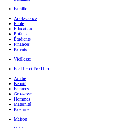
Famille
Adolescence
École
Éducation
Enfants
Étudiants
Finances
Parents
Vieillesse
For Her et For Him
Amitié
Beauté
Femmes
Grossesse
Hommes
Maternité
Paternité
Maison