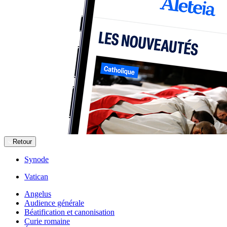
Retour
Synode
Vatican
Angelus
Audience générale
Béatification et canonisation
Curie romaine