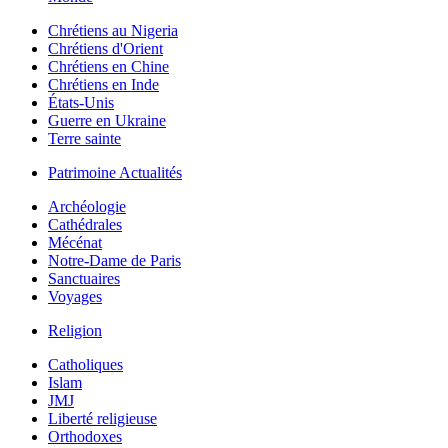
Chrétiens au Nigeria
Chrétiens d'Orient
Chrétiens en Chine
Chrétiens en Inde
États-Unis
Guerre en Ukraine
Terre sainte
Patrimoine Actualités
Archéologie
Cathédrales
Mécénat
Notre-Dame de Paris
Sanctuaires
Voyages
Religion
Catholiques
Islam
JMJ
Liberté religieuse
Orthodoxes