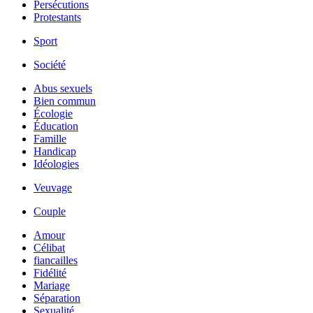
Persécutions
Protestants
Sport
Société
Abus sexuels
Bien commun
Écologie
Éducation
Famille
Handicap
Idéologies
Veuvage
Couple
Amour
Célibat
fiancailles
Fidélité
Mariage
Séparation
Sexualité