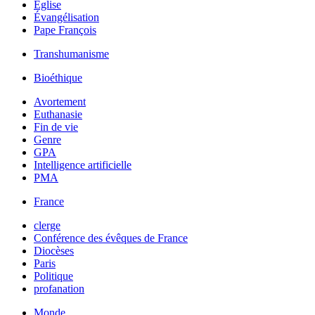
Église
Évangélisation
Pape François
Transhumanisme
Bioéthique
Avortement
Euthanasie
Fin de vie
Genre
GPA
Intelligence artificielle
PMA
France
clerge
Conférence des évêques de France
Diocèses
Paris
Politique
profanation
Monde