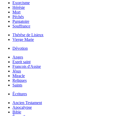
Exorcisme
Hérésie
Mort
Péchés
Purgatoire
Souffrance
Thérèse de Lisieux
Vierge Marie
Dévotion
Anges
Esprit saint
François d'Assise
Jésus
Miracle
Reliques
Saints
Écritures
Ancien Testament
Apocalypse
Bible