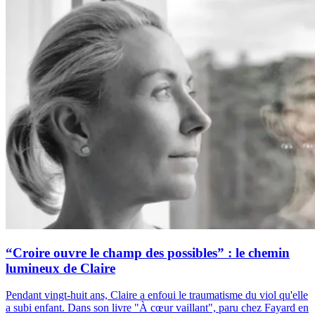
“Croire ouvre le champ des possibles” : le chemin
lumineux de Claire
Pendant vingt-huit ans, Claire a enfoui le traumatisme du viol qu'elle
a subi enfant. Dans son livre "À cœur vaillant", paru chez Fayard en