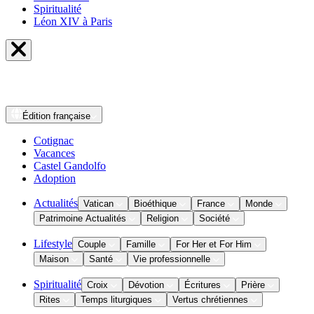
Spiritualité
Léon XIV à Paris
Édition
française
Cotignac
Vacances
Castel Gandolfo
Adoption
Actualités
Vatican
Bioéthique
France
Monde
Patrimoine Actualités
Religion
Société
Lifestyle
Couple
Famille
For Her et For Him
Maison
Santé
Vie professionnelle
Spiritualité
Croix
Dévotion
Écritures
Prière
Rites
Temps liturgiques
Vertus chrétiennes