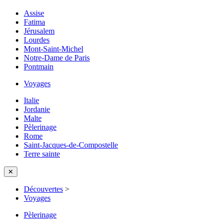
Assise
Fatima
Jérusalem
Lourdes
Mont-Saint-Michel
Notre-Dame de Paris
Pontmain
Voyages
Italie
Jordanie
Malte
Pèlerinage
Rome
Saint-Jacques-de-Compostelle
Terre sainte
✕
Découvertes
>
Voyages
Pèlerinage