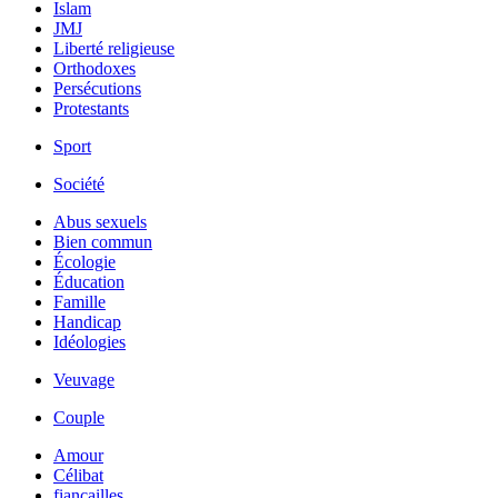
Islam
JMJ
Liberté religieuse
Orthodoxes
Persécutions
Protestants
Sport
Société
Abus sexuels
Bien commun
Écologie
Éducation
Famille
Handicap
Idéologies
Veuvage
Couple
Amour
Célibat
fiancailles