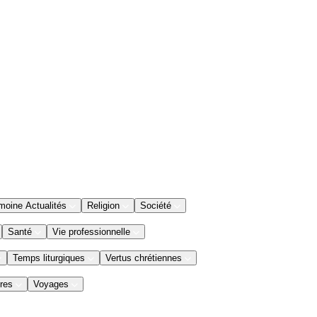
moine Actualités
Religion
Société
Santé
Vie professionnelle
Temps liturgiques
Vertus chrétiennes
res
Voyages