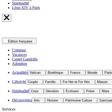
Spiritualité
Léon XIV à Paris
Édition
française
Cotignac
Vacances
Castel Gandolfo
Adoption
Actualités
Vatican
Bioéthique
France
Monde
Patri
Lifestyle
Couple
Famille
For Her et For Him
Maison
Spiritualité
Croix
Dévotion
Écritures
Prière
Rites
Découvertes
Arts
Histoire
Patrimoine Culture
Sanctuai
Services