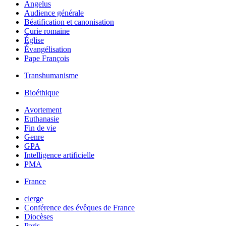
Angelus
Audience générale
Béatification et canonisation
Curie romaine
Église
Évangélisation
Pape François
Transhumanisme
Bioéthique
Avortement
Euthanasie
Fin de vie
Genre
GPA
Intelligence artificielle
PMA
France
clerge
Conférence des évêques de France
Diocèses
Paris