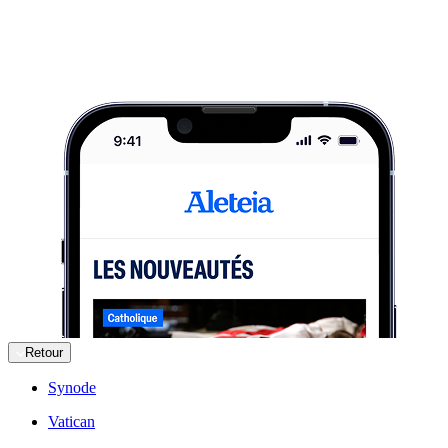
Retour
Synode
Vatican