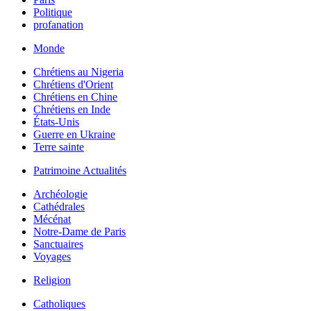
Politique
profanation
Monde
Chrétiens au Nigeria
Chrétiens d'Orient
Chrétiens en Chine
Chrétiens en Inde
États-Unis
Guerre en Ukraine
Terre sainte
Patrimoine Actualités
Archéologie
Cathédrales
Mécénat
Notre-Dame de Paris
Sanctuaires
Voyages
Religion
Catholiques