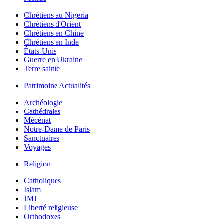
Chrétiens au Nigeria
Chrétiens d'Orient
Chrétiens en Chine
Chrétiens en Inde
États-Unis
Guerre en Ukraine
Terre sainte
Patrimoine Actualités
Archéologie
Cathédrales
Mécénat
Notre-Dame de Paris
Sanctuaires
Voyages
Religion
Catholiques
Islam
JMJ
Liberté religieuse
Orthodoxes