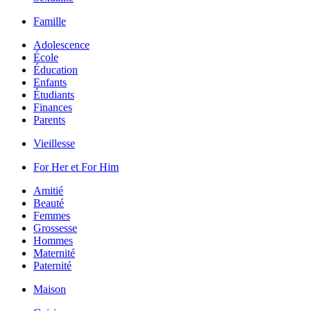
Famille
Adolescence
École
Éducation
Enfants
Étudiants
Finances
Parents
Vieillesse
For Her et For Him
Amitié
Beauté
Femmes
Grossesse
Hommes
Maternité
Paternité
Maison