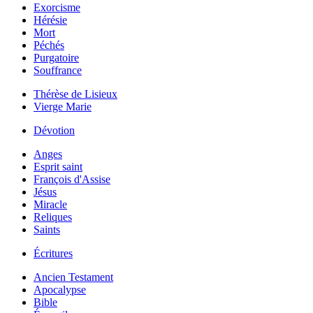
Exorcisme
Hérésie
Mort
Péchés
Purgatoire
Souffrance
Thérèse de Lisieux
Vierge Marie
Dévotion
Anges
Esprit saint
François d'Assise
Jésus
Miracle
Reliques
Saints
Écritures
Ancien Testament
Apocalypse
Bible