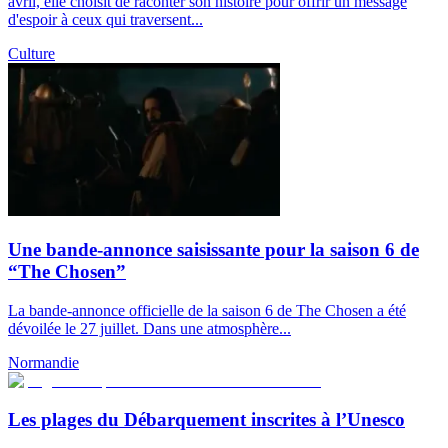
avril, elle choisit de raconter son histoire pour offrir un message
d'espoir à ceux qui traversent...
Culture
Une bande-annonce saisissante pour la saison 6 de
“The Chosen”
La bande-annonce officielle de la saison 6 de The Chosen a été
dévoilée le 27 juillet. Dans une atmosphère...
Normandie
Les plages du Débarquement inscrites à l’Unesco