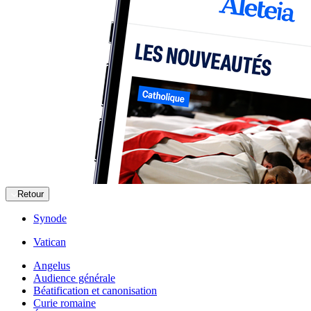
Retour
Synode
Vatican
Angelus
Audience générale
Béatification et canonisation
Curie romaine