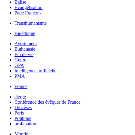
Église
Évangélisation
Pape François
Transhumanisme
Bioéthique
Avortement
Euthanasie
Fin de vie
Genre
GPA
Intelligence artificielle
PMA
France
clerge
Conférence des évêques de France
Diocèses
Paris
Politique
profanation
Monde