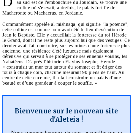
D
au sud-est de l'embouchure du Jourdain, se trouve une
colline où s'élevait, autrefois, le palais fortifié de
Macheronte ou Machaerus, en Jordanie.
Communément appelée al-mishnaqa, qui signifie "la potence",
cette colline est connue pour avoir été le lieu d'exécution de
Jean le Baptiste. Elle y accueillait la forteresse du roi Hérode
le Grand, dont il ne reste plus aujourd'hui que des vestiges. Ce
dernier avait fait construire, sur les ruines d'une forteresse plus
ancienne, une résidence d'été luxueuse mais également
défensive qui servait à se protéger de ses ennemis voisins, les
Nabatéens. D’après l’historien Flavius Josèphe, Hérode
« construisit un mur tout autour du sommet et fit ériger des
tours à chaque coin, chacune mesurant 90 pieds de haut. Au
centre de cette enceinte, il a fait construire un palais d’une
beauté et d’une grandeur à couper le souffle. »
Bienvenue sur le nouveau site
d'Aleteia !
Nous sommes heureux de vous accueillir sur un