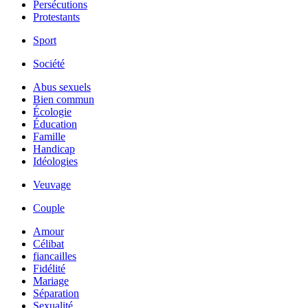
Persécutions
Protestants
Sport
Société
Abus sexuels
Bien commun
Écologie
Éducation
Famille
Handicap
Idéologies
Veuvage
Couple
Amour
Célibat
fiancailles
Fidélité
Mariage
Séparation
Sexualité