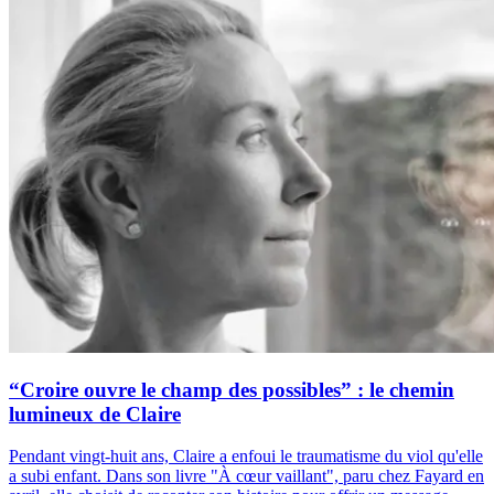
“Croire ouvre le champ des possibles” : le chemin
lumineux de Claire
Pendant vingt-huit ans, Claire a enfoui le traumatisme du viol qu'elle
a subi enfant. Dans son livre "À cœur vaillant", paru chez Fayard en