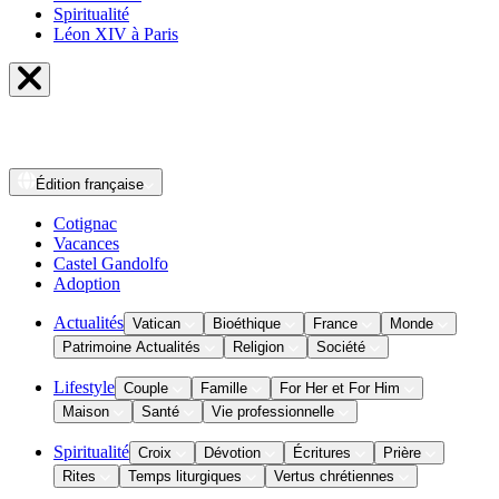
Spiritualité
Léon XIV à Paris
Édition
française
Cotignac
Vacances
Castel Gandolfo
Adoption
Actualités
Vatican
Bioéthique
France
Monde
Patrimoine Actualités
Religion
Société
Lifestyle
Couple
Famille
For Her et For Him
Maison
Santé
Vie professionnelle
Spiritualité
Croix
Dévotion
Écritures
Prière
Rites
Temps liturgiques
Vertus chrétiennes