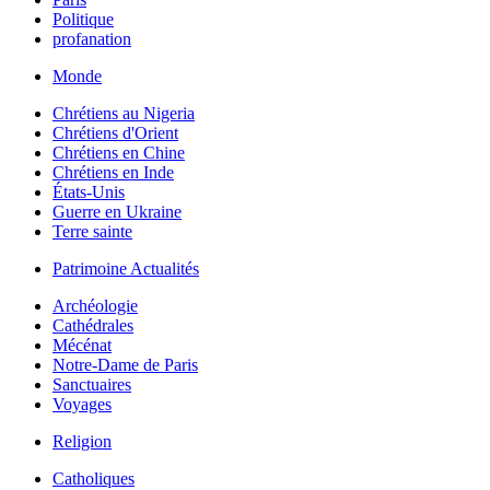
Politique
profanation
Monde
Chrétiens au Nigeria
Chrétiens d'Orient
Chrétiens en Chine
Chrétiens en Inde
États-Unis
Guerre en Ukraine
Terre sainte
Patrimoine Actualités
Archéologie
Cathédrales
Mécénat
Notre-Dame de Paris
Sanctuaires
Voyages
Religion
Catholiques