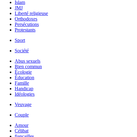
Islam
JMJ
Liberté religieuse
Orthodoxes
Persécutions
Protestants
Sport
Société
Abus sexuels
Bien commun
Écologie
Éducation
Famille
Handicap
Idéologies
Veuvage
Couple
Amour
Célibat
fiancailles