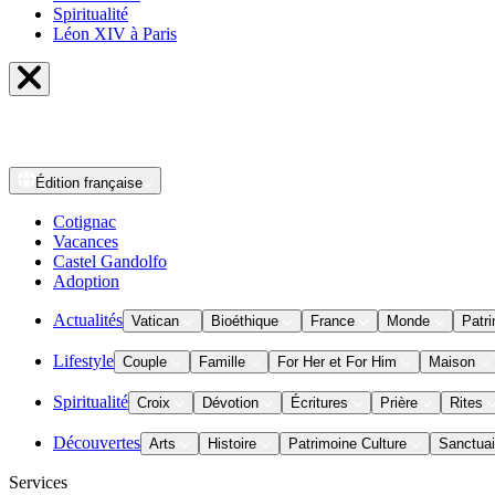
Spiritualité
Léon XIV à Paris
Édition
française
Cotignac
Vacances
Castel Gandolfo
Adoption
Actualités
Vatican
Bioéthique
France
Monde
Patri
Lifestyle
Couple
Famille
For Her et For Him
Maison
Spiritualité
Croix
Dévotion
Écritures
Prière
Rites
Découvertes
Arts
Histoire
Patrimoine Culture
Sanctuai
Services