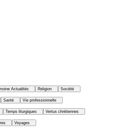
moine Actualités
Religion
Société
Santé
Vie professionnelle
Temps liturgiques
Vertus chrétiennes
res
Voyages