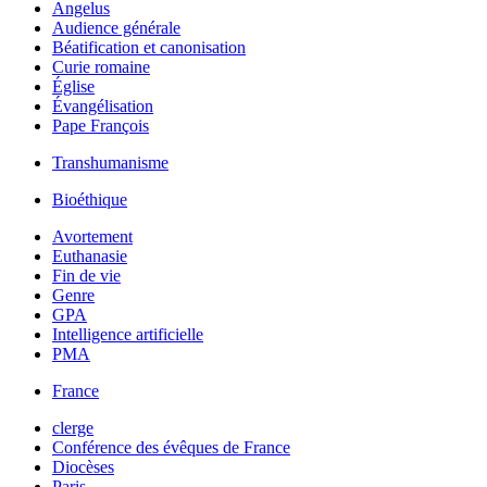
Angelus
Audience générale
Béatification et canonisation
Curie romaine
Église
Évangélisation
Pape François
Transhumanisme
Bioéthique
Avortement
Euthanasie
Fin de vie
Genre
GPA
Intelligence artificielle
PMA
France
clerge
Conférence des évêques de France
Diocèses
Paris