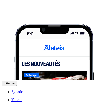
Retour
Synode
Vatican