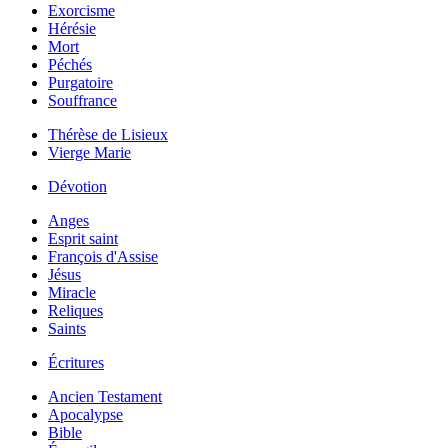
Exorcisme
Hérésie
Mort
Péchés
Purgatoire
Souffrance
Thérèse de Lisieux
Vierge Marie
Dévotion
Anges
Esprit saint
François d'Assise
Jésus
Miracle
Reliques
Saints
Écritures
Ancien Testament
Apocalypse
Bible