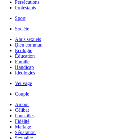
Persécutions
Protestants
Sport
Société
Abus sexuels
Bien commun
Écologie
Éducation
Famille
Handicap
Idéologies
Veuvage
Couple
Amour
Célibat
fiancailles
Fidélité
Mariage
Séparation
Sexualité