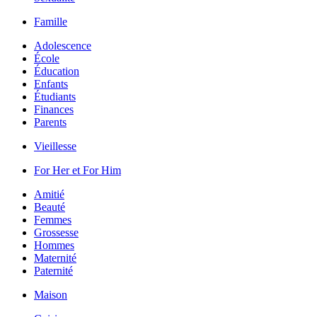
Famille
Adolescence
École
Éducation
Enfants
Étudiants
Finances
Parents
Vieillesse
For Her et For Him
Amitié
Beauté
Femmes
Grossesse
Hommes
Maternité
Paternité
Maison