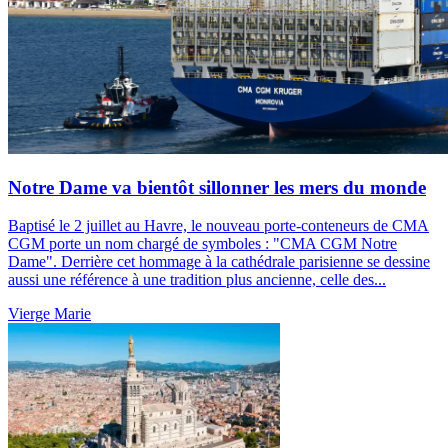
Notre Dame va bientôt sillonner les mers du monde
Baptisé le 2 juillet au Havre, le nouveau porte-conteneurs de CMA
CGM porte un nom chargé de symboles : "CMA CGM Notre
Dame". Derrière cet hommage à la cathédrale parisienne se dessine
aussi une référence à une tradition plus ancienne, celle des...
Vierge Marie