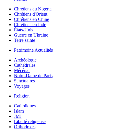
Chrétiens au Nigeria
Chrétiens d'Orient
Chrétiens en Chine
Chrétiens en Inde
États-Unis
Guerre en Ukraine
Terre sainte
Patrimoine Actualités
Archéologie
Cathédrales
Mécénat
Notre-Dame de Paris
Sanctuaires
Voyages
Religion
Catholiques
Islam
JMJ
Liberté religieuse
Orthodoxes