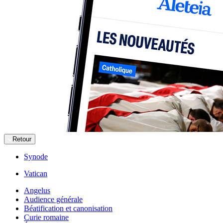
Retour
Synode
Vatican
Angelus
Audience générale
Béatification et canonisation
Curie romaine