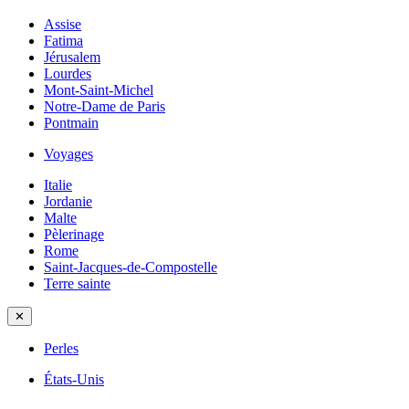
Assise
Fatima
Jérusalem
Lourdes
Mont-Saint-Michel
Notre-Dame de Paris
Pontmain
Voyages
Italie
Jordanie
Malte
Pèlerinage
Rome
Saint-Jacques-de-Compostelle
Terre sainte
✕
Perles
États-Unis