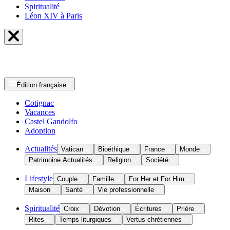
Spiritualité
Léon XIV à Paris
Édition
française
Cotignac
Vacances
Castel Gandolfo
Adoption
Actualités
Vatican
Bioéthique
France
Monde
Patrimoine Actualités
Religion
Société
Lifestyle
Couple
Famille
For Her et For Him
Maison
Santé
Vie professionnelle
Spiritualité
Croix
Dévotion
Écritures
Prière
Rites
Temps liturgiques
Vertus chrétiennes