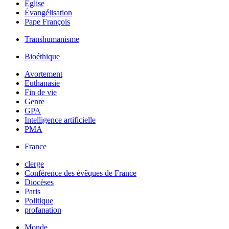
Église
Évangélisation
Pape François
Transhumanisme
Bioéthique
Avortement
Euthanasie
Fin de vie
Genre
GPA
Intelligence artificielle
PMA
France
clerge
Conférence des évêques de France
Diocèses
Paris
Politique
profanation
Monde