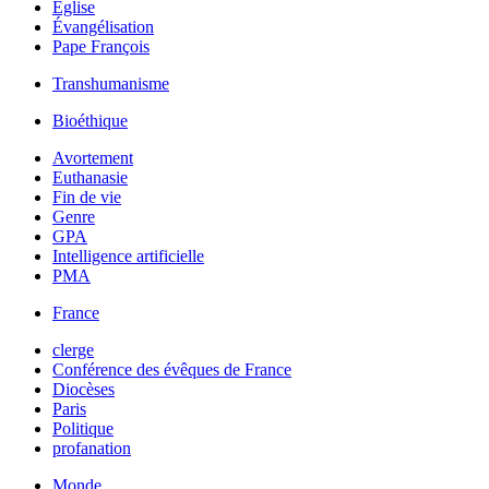
Église
Évangélisation
Pape François
Transhumanisme
Bioéthique
Avortement
Euthanasie
Fin de vie
Genre
GPA
Intelligence artificielle
PMA
France
clerge
Conférence des évêques de France
Diocèses
Paris
Politique
profanation
Monde