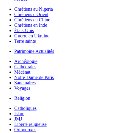
Chrétiens au Nigeria
Chrétiens d'Orient
Chrétiens en Chine
Chrétiens en Inde
États-Unis
Guerre en Ukraine
Terre sainte
Patrimoine Actualités
Archéologie
Cathédrales
Mécénat
Notre-Dame de Paris
Sanctuaires
Voyages
Religion
Catholiques
Islam
JMJ
Liberté religieuse
Orthodoxes