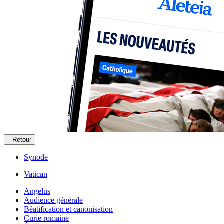
Retour
Synode
Vatican
Angelus
Audience générale
Béatification et canonisation
Curie romaine