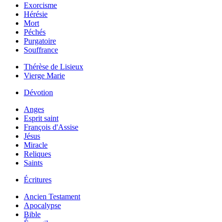
Exorcisme
Hérésie
Mort
Péchés
Purgatoire
Souffrance
Thérèse de Lisieux
Vierge Marie
Dévotion
Anges
Esprit saint
François d'Assise
Jésus
Miracle
Reliques
Saints
Écritures
Ancien Testament
Apocalypse
Bible