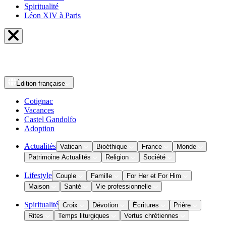
Spiritualité
Léon XIV à Paris
Édition
française
Cotignac
Vacances
Castel Gandolfo
Adoption
Actualités
Vatican
Bioéthique
France
Monde
Patrimoine Actualités
Religion
Société
Lifestyle
Couple
Famille
For Her et For Him
Maison
Santé
Vie professionnelle
Spiritualité
Croix
Dévotion
Écritures
Prière
Rites
Temps liturgiques
Vertus chrétiennes