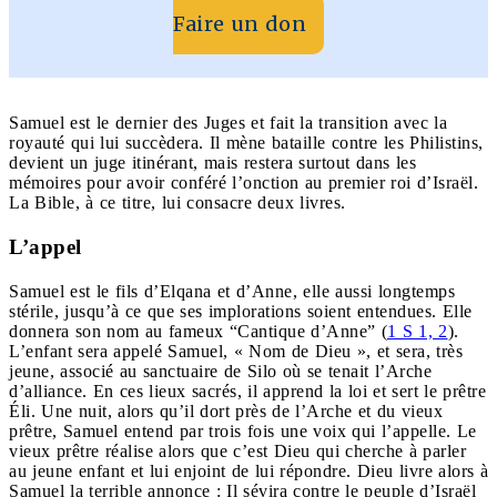
Faire un don
Samuel est le dernier des Juges et fait la transition avec la
royauté qui lui succèdera. Il mène bataille contre les Philistins,
devient un juge itinérant, mais restera surtout dans les
mémoires pour avoir conféré l’onction au premier roi d’Israël.
La Bible, à ce titre, lui consacre deux livres.
L’appel
Samuel est le fils d’Elqana et d’Anne, elle aussi longtemps
stérile, jusqu’à ce que ses implorations soient entendues. Elle
donnera son nom au fameux “Cantique d’Anne” (
1 S 1, 2
).
L’enfant sera appelé Samuel, « Nom de Dieu », et sera, très
jeune, associé au sanctuaire de Silo où se tenait l’Arche
d’alliance. En ces lieux sacrés, il apprend la loi et sert le prêtre
Éli. Une nuit, alors qu’il dort près de l’Arche et du vieux
prêtre, Samuel entend par trois fois une voix qui l’appelle. Le
vieux prêtre réalise alors que c’est Dieu qui cherche à parler
au jeune enfant et lui enjoint de lui répondre. Dieu livre alors à
Samuel la terrible annonce : Il sévira contre le peuple d’Israël