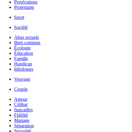
Persécutions
Protestants
Sport
Société
Abus sexuels
Bien commun
Écologie
Éducation
Famille
Handicap
Idéologies
Veuvage
Couple
Amour
Célibat
fiancailles
Fidélité
Mariage
Séparation
Sexualité