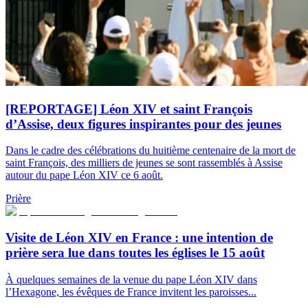
[REPORTAGE] Léon XIV et saint François
d’Assise, deux figures inspirantes pour des jeunes
Dans le cadre des célébrations du huitième centenaire de la mort de
saint François, des milliers de jeunes se sont rassemblés à Assise
autour du pape Léon XIV ce 6 août.
Prière
Visite de Léon XIV en France : une intention de
prière sera lue dans toutes les églises le 15 août
À quelques semaines de la venue du pape Léon XIV dans
l’Hexagone, les évêques de France invitent les paroisses...