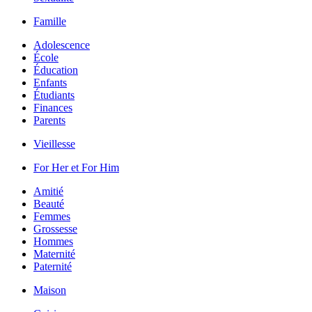
Famille
Adolescence
École
Éducation
Enfants
Étudiants
Finances
Parents
Vieillesse
For Her et For Him
Amitié
Beauté
Femmes
Grossesse
Hommes
Maternité
Paternité
Maison