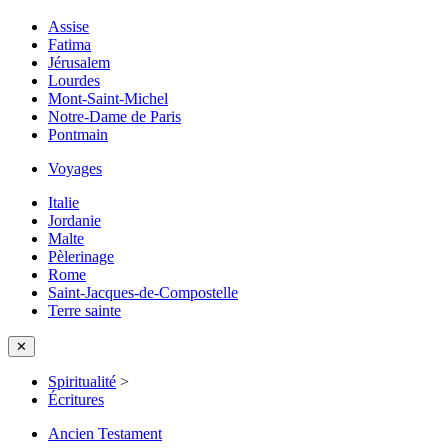
Assise
Fatima
Jérusalem
Lourdes
Mont-Saint-Michel
Notre-Dame de Paris
Pontmain
Voyages
Italie
Jordanie
Malte
Pèlerinage
Rome
Saint-Jacques-de-Compostelle
Terre sainte
✕
Spiritualité
>
Écritures
Ancien Testament