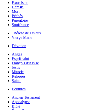
Exorcisme
Hérésie
Mort
Péchés
Purgatoire
Souffrance
Thérèse de Lisieux
Vierge Marie
Dévotion
Anges
Esprit saint
François d'Assise
Jésus
Miracle
Reliques
Saints
Écritures
Ancien Testament
Apocalypse
Bible