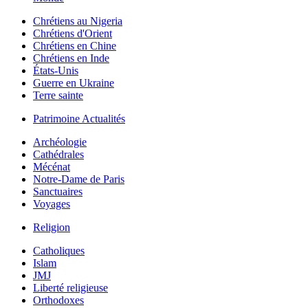
Chrétiens au Nigeria
Chrétiens d'Orient
Chrétiens en Chine
Chrétiens en Inde
États-Unis
Guerre en Ukraine
Terre sainte
Patrimoine Actualités
Archéologie
Cathédrales
Mécénat
Notre-Dame de Paris
Sanctuaires
Voyages
Religion
Catholiques
Islam
JMJ
Liberté religieuse
Orthodoxes