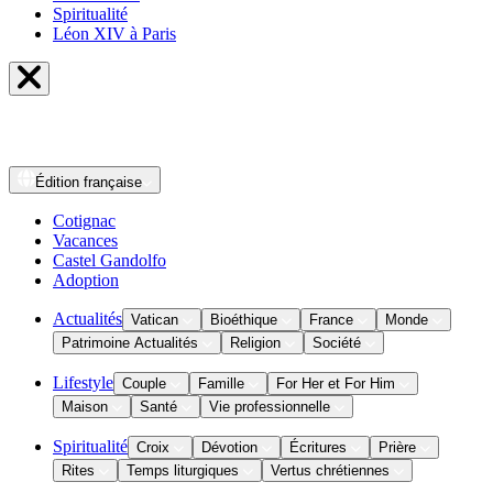
Spiritualité
Léon XIV à Paris
Édition
française
Cotignac
Vacances
Castel Gandolfo
Adoption
Actualités
Vatican
Bioéthique
France
Monde
Patrimoine Actualités
Religion
Société
Lifestyle
Couple
Famille
For Her et For Him
Maison
Santé
Vie professionnelle
Spiritualité
Croix
Dévotion
Écritures
Prière
Rites
Temps liturgiques
Vertus chrétiennes