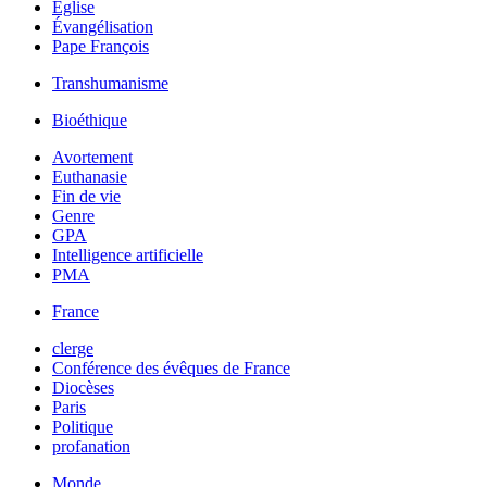
Église
Évangélisation
Pape François
Transhumanisme
Bioéthique
Avortement
Euthanasie
Fin de vie
Genre
GPA
Intelligence artificielle
PMA
France
clerge
Conférence des évêques de France
Diocèses
Paris
Politique
profanation
Monde