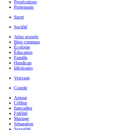
Persécutions
Protestants
Sport
Société
Abus sexuels
Bien commun
Écologie
Éducation
Famille
Handicap
Idéologies
Veuvage
Couple
Amour
Célibat
fiancailles
Fidélité
Mariage
Séparation
Sexualité