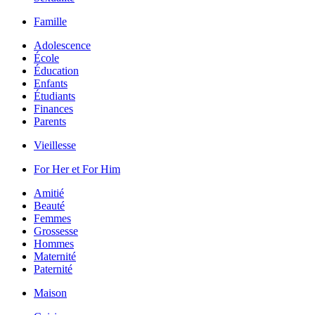
Famille
Adolescence
École
Éducation
Enfants
Étudiants
Finances
Parents
Vieillesse
For Her et For Him
Amitié
Beauté
Femmes
Grossesse
Hommes
Maternité
Paternité
Maison