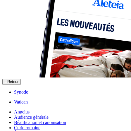
Retour
Synode
Vatican
Angelus
Audience générale
Béatification et canonisation
Curie romaine