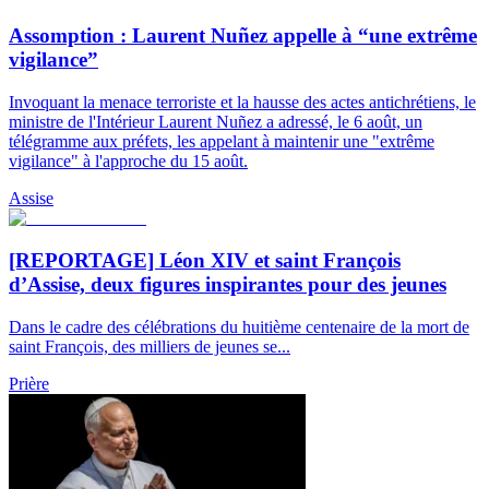
Assomption : Laurent Nuñez appelle à “une extrême
vigilance”
Invoquant la menace terroriste et la hausse des actes antichrétiens, le
ministre de l'Intérieur Laurent Nuñez a adressé, le 6 août, un
télégramme aux préfets, les appelant à maintenir une "extrême
vigilance" à l'approche du 15 août.
Assise
[REPORTAGE] Léon XIV et saint François
d’Assise, deux figures inspirantes pour des jeunes
Dans le cadre des célébrations du huitième centenaire de la mort de
saint François, des milliers de jeunes se...
Prière