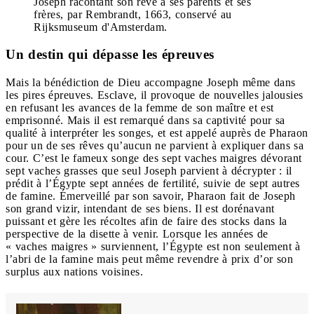
Joseph racontant son rêve à ses parents et ses
frères, par Rembrandt, 1663, conservé au
Rijksmuseum d'Amsterdam.
Un destin qui dépasse les épreuves
Mais la bénédiction de Dieu accompagne Joseph même dans
les pires épreuves. Esclave, il provoque de nouvelles jalousies
en refusant les avances de la femme de son maître et est
emprisonné. Mais il est remarqué dans sa captivité pour sa
qualité à interpréter les songes, et est appelé auprès de Pharaon
pour un de ses rêves qu’aucun ne parvient à expliquer dans sa
cour. C’est le fameux songe des sept vaches maigres dévorant
sept vaches grasses que seul Joseph parvient à décrypter : il
prédit à l’Égypte sept années de fertilité, suivie de sept autres
de famine. Émerveillé par son savoir, Pharaon fait de Joseph
son grand vizir, intendant de ses biens. Il est dorénavant
puissant et gère les récoltes afin de faire des stocks dans la
perspective de la disette à venir. Lorsque les années de
« vaches maigres » surviennent, l’Égypte est non seulement à
l’abri de la famine mais peut même revendre à prix d’or son
surplus aux nations voisines.