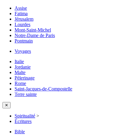
Assise
Fatima
Jérusalem
Lourdes
Mont-Saint-Michel
Notre-Dame de Paris
Pontmain
Voyages
Italie
Jordanie
Malte
Pèlerinage
Rome
Saint-Jacques-de-Compostelle
Terre sainte
✕
Spiritualité
>
Écritures
Bible