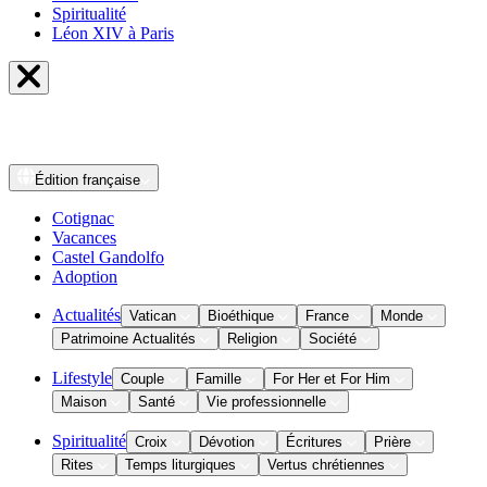
Spiritualité
Léon XIV à Paris
Édition
française
Cotignac
Vacances
Castel Gandolfo
Adoption
Actualités
Vatican
Bioéthique
France
Monde
Patrimoine Actualités
Religion
Société
Lifestyle
Couple
Famille
For Her et For Him
Maison
Santé
Vie professionnelle
Spiritualité
Croix
Dévotion
Écritures
Prière
Rites
Temps liturgiques
Vertus chrétiennes