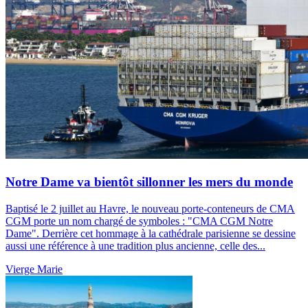
Notre Dame va bientôt sillonner les mers du monde
Baptisé le 2 juillet au Havre, le nouveau porte-conteneurs de CMA
CGM porte un nom chargé de symboles : "CMA CGM Notre
Dame". Derrière cet hommage à la cathédrale parisienne se dessine
aussi une référence à une tradition plus ancienne, celle des...
Vierge Marie