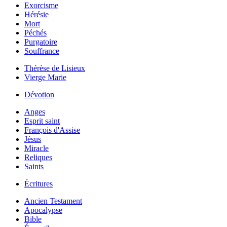
Exorcisme
Hérésie
Mort
Péchés
Purgatoire
Souffrance
Thérèse de Lisieux
Vierge Marie
Dévotion
Anges
Esprit saint
François d'Assise
Jésus
Miracle
Reliques
Saints
Écritures
Ancien Testament
Apocalypse
Bible