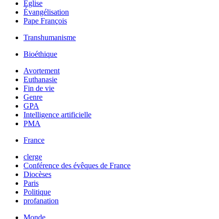
Église
Évangélisation
Pape François
Transhumanisme
Bioéthique
Avortement
Euthanasie
Fin de vie
Genre
GPA
Intelligence artificielle
PMA
France
clerge
Conférence des évêques de France
Diocèses
Paris
Politique
profanation
Monde