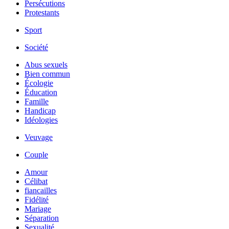
Persécutions
Protestants
Sport
Société
Abus sexuels
Bien commun
Écologie
Éducation
Famille
Handicap
Idéologies
Veuvage
Couple
Amour
Célibat
fiancailles
Fidélité
Mariage
Séparation
Sexualité