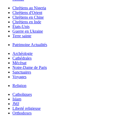
Chrétiens au Nigeria
Chrétiens d'Orient
Chrétiens en Chine
Chrétiens en Inde
États-Unis
Guerre en Ukraine
Terre sainte
Patrimoine Actualités
Archéologie
Cathédrales
Mécénat
Notre-Dame de Paris
Sanctuaires
Voyages
Religion
Catholiques
Islam
JMJ
Liberté religieuse
Orthodoxes