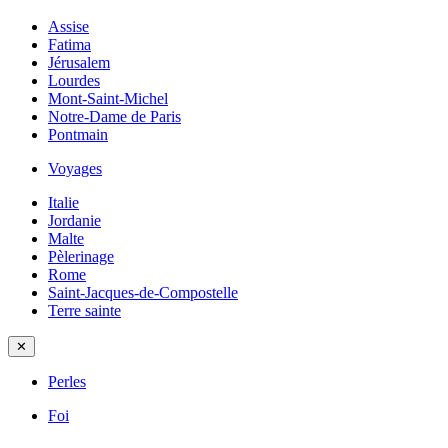
Assise
Fatima
Jérusalem
Lourdes
Mont-Saint-Michel
Notre-Dame de Paris
Pontmain
Voyages
Italie
Jordanie
Malte
Pèlerinage
Rome
Saint-Jacques-de-Compostelle
Terre sainte
✕
Perles
Foi