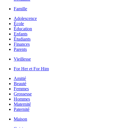
Famille
Adolescence
École
Éducation
Enfants
Étudiants
Finances
Parents
Vieillesse
For Her et For Him
Amitié
Beauté
Femmes
Grossesse
Hommes
Maternité
Paternité
Maison