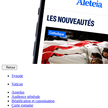
Retour
Synode
Vatican
Angelus
Audience générale
Béatification et canonisation
Curie romaine