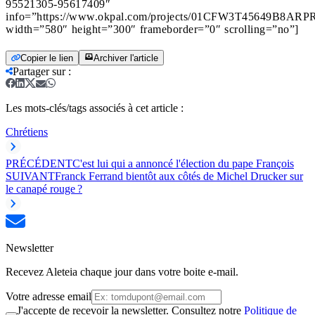
95521305-95617409″
info=”https://www.okpal.com/projects/01CFW3T45649B8AR
width=”580″ height=”300″ frameborder=”0″ scrolling=”no”]
Copier le lien
Archiver l'article
Partager sur
:
Les mots-clés/tags associés à cet article :
Chrétiens
PRÉCÉDENT
C'est lui qui a annoncé l'élection du pape François
SUIVANT
Franck Ferrand bientôt aux côtés de Michel Drucker sur
le canapé rouge ?
Newsletter
Recevez Aleteia chaque jour dans votre boite e-mail.
Votre adresse email
J'accepte de recevoir la newsletter. Consultez notre
Politique de