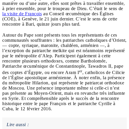
manière ou d’une autre, elles sont prêtes à travailler ensemble,
à prier ensemble, pour le troupeau de Dieu. C’était le sens de
la visite de François
au Conseil œcuménique des Églises
(COE), à Genève, le 21 juin dernier. C’est le sens de cette
rencontre à Bari, quinze jours plus tard.
Autour du Pape sont présents tous les représentants de ces
communautés souffrantes : les patriarches catholiques d’Orient,
— copte, syriaque, maronite, chaldéen, arménien —, à
l’exception du patriarche melkite qui est néanmoins représenté
par le métropolite d’Alep. Participent également à cette
rencontre plusieurs orthodoxes, comme Bartholomée,
Patriarche œcuménique de Constantinople, Tawadros II, pape
er
des coptes d’Égypte, ou encore Aram I
, catholicos de Cilicie
de l’Église apostolique arménienne. À noter enfin, la présence
du métropolite Hilarion, qui représente le patriarcat orthodoxe
de Moscou. Une présence importante même si celle-ci n’est
pas présente au Moyen-Orient, mais en revanche très influente
en Syrie. Et compréhensible après le succès de la rencontre
historique entre le pape François et le patriarche Cyrille à
Cuba, le 12 février 2016.
Lire aussi :