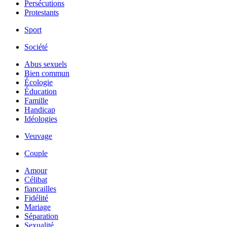
Persécutions
Protestants
Sport
Société
Abus sexuels
Bien commun
Écologie
Éducation
Famille
Handicap
Idéologies
Veuvage
Couple
Amour
Célibat
fiancailles
Fidélité
Mariage
Séparation
Sexualité