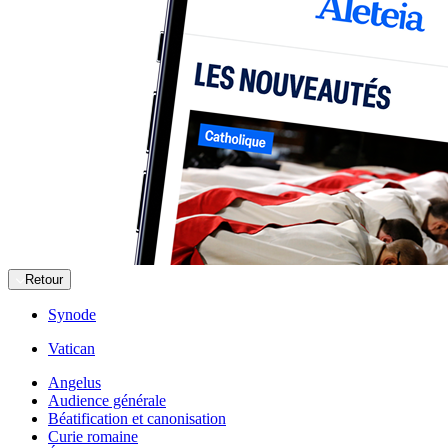
Retour
Synode
Vatican
Angelus
Audience générale
Béatification et canonisation
Curie romaine