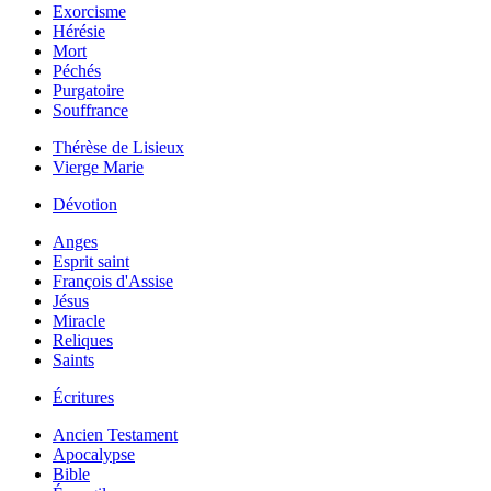
Exorcisme
Hérésie
Mort
Péchés
Purgatoire
Souffrance
Thérèse de Lisieux
Vierge Marie
Dévotion
Anges
Esprit saint
François d'Assise
Jésus
Miracle
Reliques
Saints
Écritures
Ancien Testament
Apocalypse
Bible