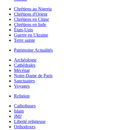
Chrétiens au Nigeria
Chrétiens d'Orient
Chrétiens en Chine
Chrétiens en Inde
États-Unis
Guerre en Ukraine
Terre sainte
Patrimoine Actualités
Archéologie
Cathédrales
Mécénat
Notre-Dame de Paris
Sanctuaires
Voyages
Religion
Catholiques
Islam
JMJ
Liberté religieuse
Orthodoxes