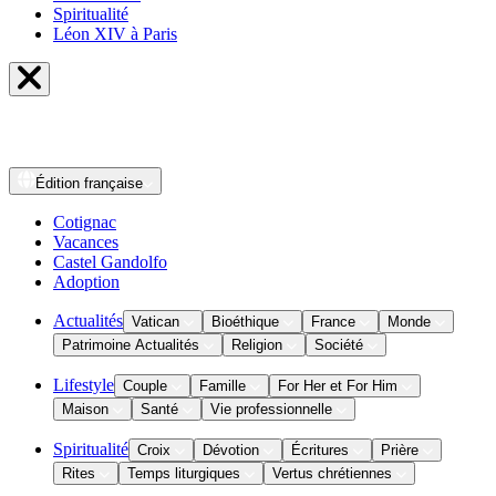
Spiritualité
Léon XIV à Paris
Édition
française
Cotignac
Vacances
Castel Gandolfo
Adoption
Actualités
Vatican
Bioéthique
France
Monde
Patrimoine Actualités
Religion
Société
Lifestyle
Couple
Famille
For Her et For Him
Maison
Santé
Vie professionnelle
Spiritualité
Croix
Dévotion
Écritures
Prière
Rites
Temps liturgiques
Vertus chrétiennes