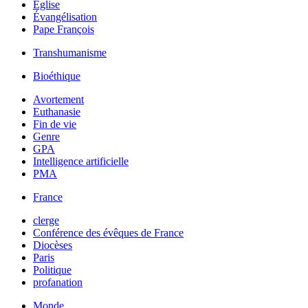
Église
Évangélisation
Pape François
Transhumanisme
Bioéthique
Avortement
Euthanasie
Fin de vie
Genre
GPA
Intelligence artificielle
PMA
France
clerge
Conférence des évêques de France
Diocèses
Paris
Politique
profanation
Monde