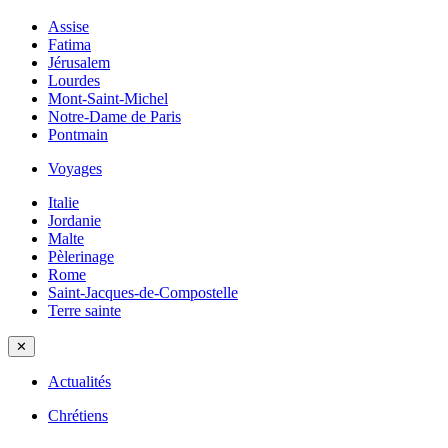
Assise
Fatima
Jérusalem
Lourdes
Mont-Saint-Michel
Notre-Dame de Paris
Pontmain
Voyages
Italie
Jordanie
Malte
Pèlerinage
Rome
Saint-Jacques-de-Compostelle
Terre sainte
✕
Actualités
Chrétiens