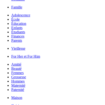
Famille
Adolescence
École
Éducation
Enfants
Étudiants
Finances
Parents
Vieillesse
For Her et For Him
Amitié
Beauté
Femmes
Grossesse
Hommes
Maternité
Paternité
Maison