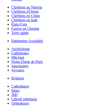
Chrétiens au Nigeria
Chrétiens d'Orient
Chrétiens en Chine
Chrétiens en Inde
États-Unis
Guerre en Ukraine
Terre sainte
Patrimoine Actualités
Archéologie
Cathédrales
Mécénat
Notre-Dame de Paris
Sanctuaires
Voyages
Religion
Catholiques
Islam
JMJ
Liberté religieuse
Orthodoxes