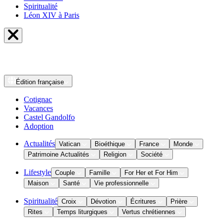
Spiritualité
Léon XIV à Paris
Édition
française
Cotignac
Vacances
Castel Gandolfo
Adoption
Actualités
Vatican
Bioéthique
France
Monde
Patrimoine Actualités
Religion
Société
Lifestyle
Couple
Famille
For Her et For Him
Maison
Santé
Vie professionnelle
Spiritualité
Croix
Dévotion
Écritures
Prière
Rites
Temps liturgiques
Vertus chrétiennes