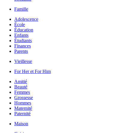
Famille
Adolescence
École
Éducation
Enfants
Étudiants
Finances
Parents
Vieillesse
For Her et For Him
Amitié
Beauté
Femmes
Grossesse
Hommes
Maternité
Paternité
Maison