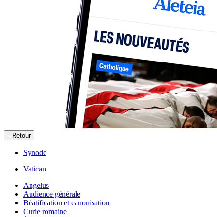
Retour
Synode
Vatican
Angelus
Audience générale
Béatification et canonisation
Curie romaine