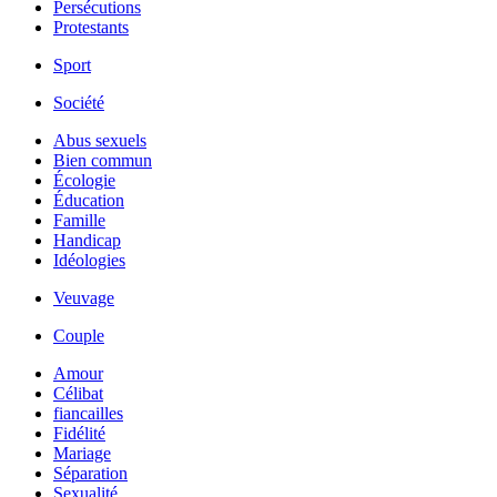
Persécutions
Protestants
Sport
Société
Abus sexuels
Bien commun
Écologie
Éducation
Famille
Handicap
Idéologies
Veuvage
Couple
Amour
Célibat
fiancailles
Fidélité
Mariage
Séparation
Sexualité