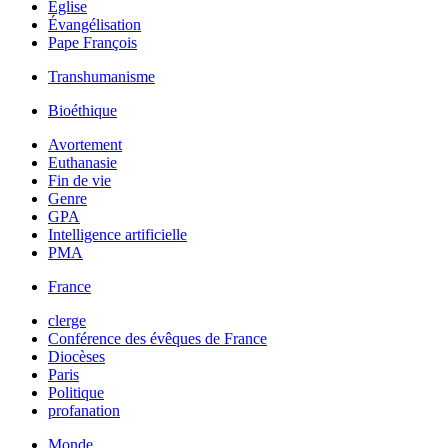
Église
Évangélisation
Pape François
Transhumanisme
Bioéthique
Avortement
Euthanasie
Fin de vie
Genre
GPA
Intelligence artificielle
PMA
France
clerge
Conférence des évêques de France
Diocèses
Paris
Politique
profanation
Monde