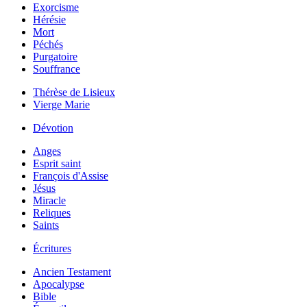
Exorcisme
Hérésie
Mort
Péchés
Purgatoire
Souffrance
Thérèse de Lisieux
Vierge Marie
Dévotion
Anges
Esprit saint
François d'Assise
Jésus
Miracle
Reliques
Saints
Écritures
Ancien Testament
Apocalypse
Bible