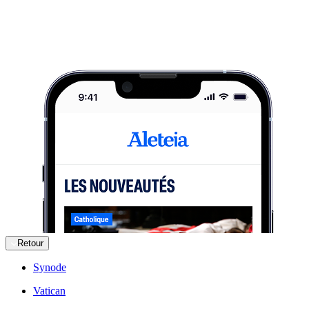
Retour
Synode
Vatican