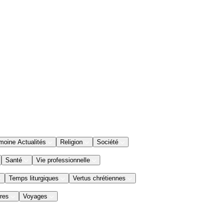
moine Actualités
Religion
Société
Santé
Vie professionnelle
Temps liturgiques
Vertus chrétiennes
res
Voyages