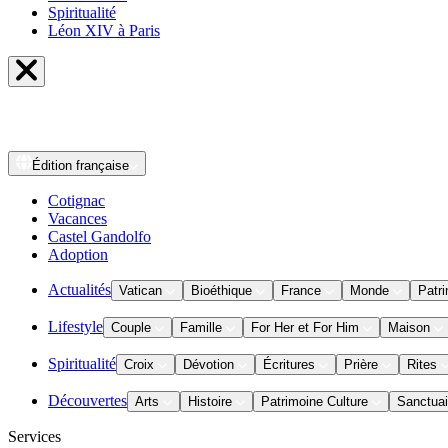
Spiritualité
Léon XIV à Paris
Édition
française
Cotignac
Vacances
Castel Gandolfo
Adoption
Actualités
Vatican
Bioéthique
France
Monde
Patri
Lifestyle
Couple
Famille
For Her et For Him
Maison
Spiritualité
Croix
Dévotion
Écritures
Prière
Rites
Découvertes
Arts
Histoire
Patrimoine Culture
Sanctuai
Services