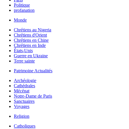
Politique
profanation
Monde
Chrétiens au Nigeria
Chrétiens d'Orient
Chrétiens en Chine
Chrétiens en Inde
États-Unis
Guerre en Ukraine
Terre sainte
Patrimoine Actualités
Archéologie
Cathédrales
Mécénat
Notre-Dame de Paris
Sanctuaires
Voyages
Religion
Catholiques