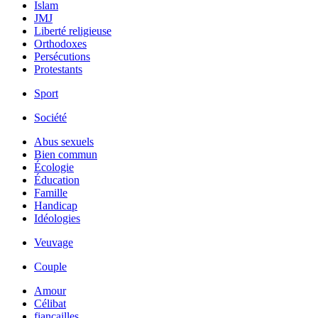
Islam
JMJ
Liberté religieuse
Orthodoxes
Persécutions
Protestants
Sport
Société
Abus sexuels
Bien commun
Écologie
Éducation
Famille
Handicap
Idéologies
Veuvage
Couple
Amour
Célibat
fiancailles