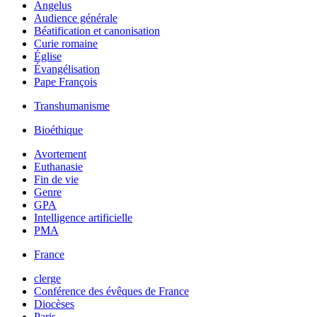
Angelus
Audience générale
Béatification et canonisation
Curie romaine
Église
Évangélisation
Pape François
Transhumanisme
Bioéthique
Avortement
Euthanasie
Fin de vie
Genre
GPA
Intelligence artificielle
PMA
France
clerge
Conférence des évêques de France
Diocèses
Paris