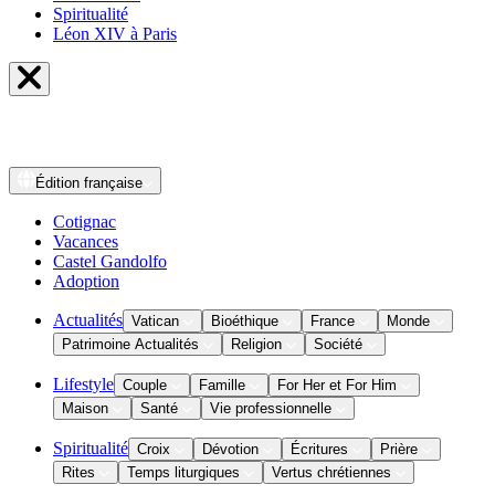
Spiritualité
Léon XIV à Paris
Édition
française
Cotignac
Vacances
Castel Gandolfo
Adoption
Actualités
Vatican
Bioéthique
France
Monde
Patrimoine Actualités
Religion
Société
Lifestyle
Couple
Famille
For Her et For Him
Maison
Santé
Vie professionnelle
Spiritualité
Croix
Dévotion
Écritures
Prière
Rites
Temps liturgiques
Vertus chrétiennes