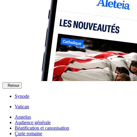
Retour
Synode
Vatican
Angelus
Audience générale
Béatification et canonisation
Curie romaine