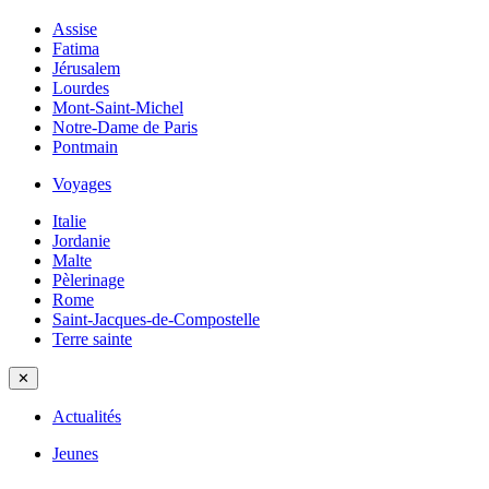
Assise
Fatima
Jérusalem
Lourdes
Mont-Saint-Michel
Notre-Dame de Paris
Pontmain
Voyages
Italie
Jordanie
Malte
Pèlerinage
Rome
Saint-Jacques-de-Compostelle
Terre sainte
✕
Actualités
Jeunes