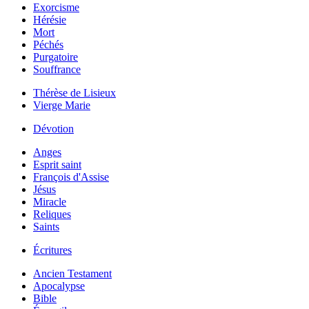
Exorcisme
Hérésie
Mort
Péchés
Purgatoire
Souffrance
Thérèse de Lisieux
Vierge Marie
Dévotion
Anges
Esprit saint
François d'Assise
Jésus
Miracle
Reliques
Saints
Écritures
Ancien Testament
Apocalypse
Bible