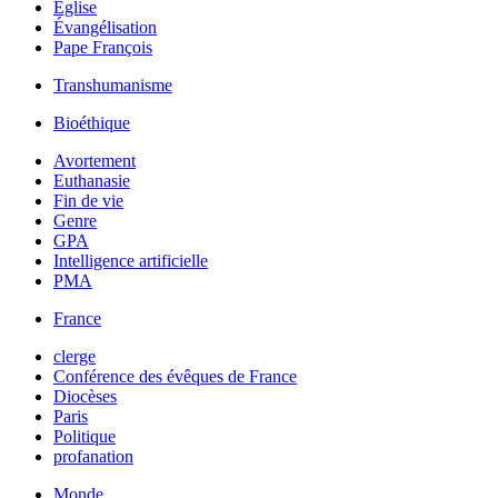
Église
Évangélisation
Pape François
Transhumanisme
Bioéthique
Avortement
Euthanasie
Fin de vie
Genre
GPA
Intelligence artificielle
PMA
France
clerge
Conférence des évêques de France
Diocèses
Paris
Politique
profanation
Monde