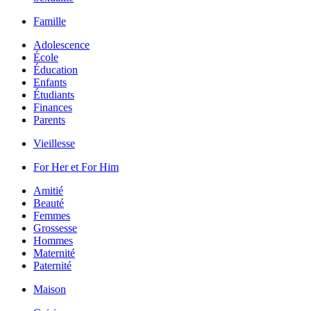
Famille
Adolescence
École
Éducation
Enfants
Étudiants
Finances
Parents
Vieillesse
For Her et For Him
Amitié
Beauté
Femmes
Grossesse
Hommes
Maternité
Paternité
Maison