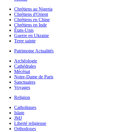
Chrétiens au Nigeria
Chrétiens d'Orient
Chrétiens en Chine
Chrétiens en Inde
États-Unis
Guerre en Ukraine
Terre sainte
Patrimoine Actualités
Archéologie
Cathédrales
Mécénat
Notre-Dame de Paris
Sanctuaires
Voyages
Religion
Catholiques
Islam
JMJ
Liberté religieuse
Orthodoxes