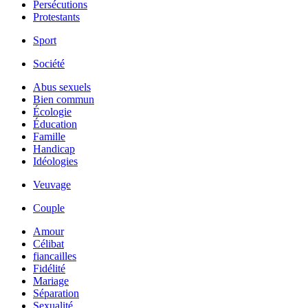
Persécutions
Protestants
Sport
Société
Abus sexuels
Bien commun
Écologie
Éducation
Famille
Handicap
Idéologies
Veuvage
Couple
Amour
Célibat
fiancailles
Fidélité
Mariage
Séparation
Sexualité