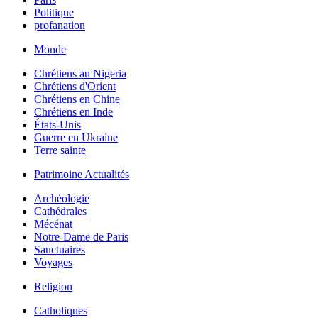
Politique
profanation
Monde
Chrétiens au Nigeria
Chrétiens d'Orient
Chrétiens en Chine
Chrétiens en Inde
États-Unis
Guerre en Ukraine
Terre sainte
Patrimoine Actualités
Archéologie
Cathédrales
Mécénat
Notre-Dame de Paris
Sanctuaires
Voyages
Religion
Catholiques