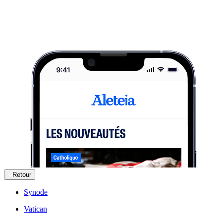
Retour
Synode
Vatican