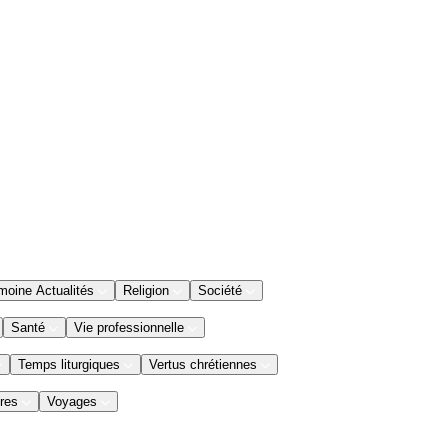
moine Actualités
Religion
Société
Santé
Vie professionnelle
Temps liturgiques
Vertus chrétiennes
res
Voyages