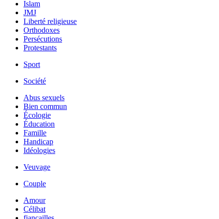
Islam
JMJ
Liberté religieuse
Orthodoxes
Persécutions
Protestants
Sport
Société
Abus sexuels
Bien commun
Écologie
Éducation
Famille
Handicap
Idéologies
Veuvage
Couple
Amour
Célibat
fiancailles