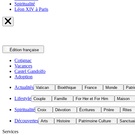
Spiritualité
Léon XIV à Paris
Édition
française
Cotignac
Vacances
Castel Gandolfo
Adoption
Actualités
Vatican
Bioéthique
France
Monde
Patri
Lifestyle
Couple
Famille
For Her et For Him
Maison
Spiritualité
Croix
Dévotion
Écritures
Prière
Rites
Découvertes
Arts
Histoire
Patrimoine Culture
Sanctuai
Services