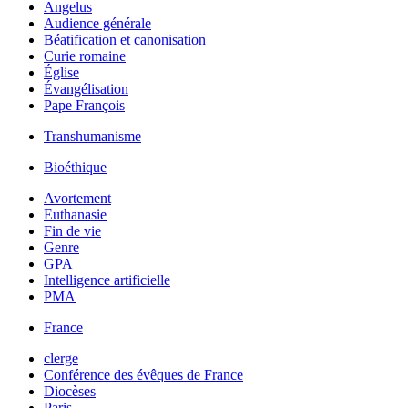
Angelus
Audience générale
Béatification et canonisation
Curie romaine
Église
Évangélisation
Pape François
Transhumanisme
Bioéthique
Avortement
Euthanasie
Fin de vie
Genre
GPA
Intelligence artificielle
PMA
France
clerge
Conférence des évêques de France
Diocèses
Paris