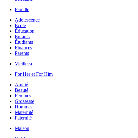
Famille
Adolescence
École
Éducation
Enfants
Étudiants
Finances
Parents
Vieillesse
For Her et For Him
Amitié
Beauté
Femmes
Grossesse
Hommes
Maternité
Paternité
Maison