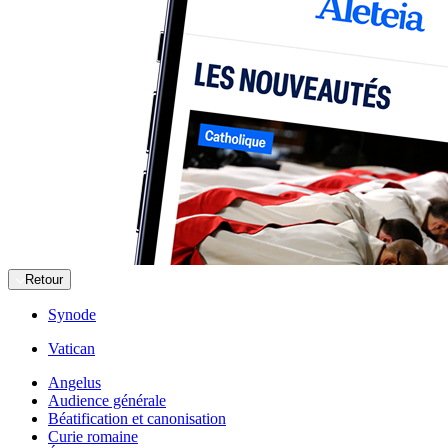
Retour
Synode
Vatican
Angelus
Audience générale
Béatification et canonisation
Curie romaine