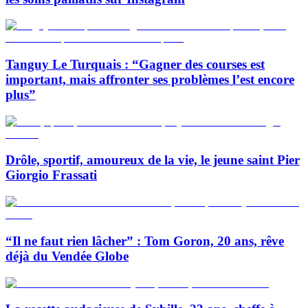
Tanguy Le Turquais : “Gagner des courses est
important, mais affronter ses problèmes l’est encore
plus”
Drôle, sportif, amoureux de la vie, le jeune saint Pier
Giorgio Frassati
“Il ne faut rien lâcher” : Tom Goron, 20 ans, rêve
déjà du Vendée Globe