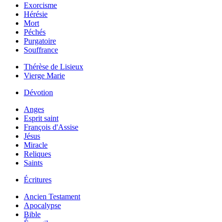
Exorcisme
Hérésie
Mort
Péchés
Purgatoire
Souffrance
Thérèse de Lisieux
Vierge Marie
Dévotion
Anges
Esprit saint
François d'Assise
Jésus
Miracle
Reliques
Saints
Écritures
Ancien Testament
Apocalypse
Bible