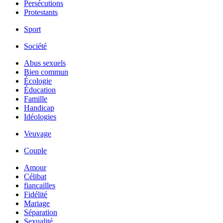
Persécutions
Protestants
Sport
Société
Abus sexuels
Bien commun
Écologie
Éducation
Famille
Handicap
Idéologies
Veuvage
Couple
Amour
Célibat
fiancailles
Fidélité
Mariage
Séparation
Sexualité