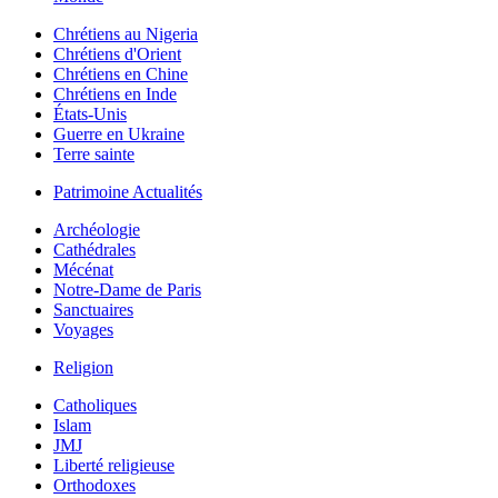
Chrétiens au Nigeria
Chrétiens d'Orient
Chrétiens en Chine
Chrétiens en Inde
États-Unis
Guerre en Ukraine
Terre sainte
Patrimoine Actualités
Archéologie
Cathédrales
Mécénat
Notre-Dame de Paris
Sanctuaires
Voyages
Religion
Catholiques
Islam
JMJ
Liberté religieuse
Orthodoxes