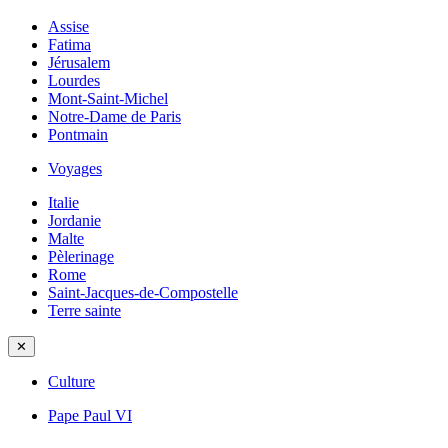
Assise
Fatima
Jérusalem
Lourdes
Mont-Saint-Michel
Notre-Dame de Paris
Pontmain
Voyages
Italie
Jordanie
Malte
Pèlerinage
Rome
Saint-Jacques-de-Compostelle
Terre sainte
✕
Culture
Pape Paul VI