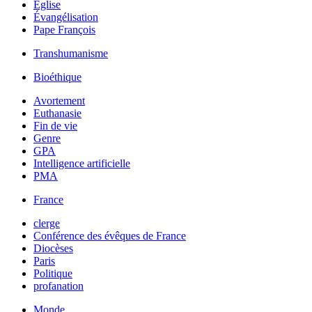
Église
Évangélisation
Pape François
Transhumanisme
Bioéthique
Avortement
Euthanasie
Fin de vie
Genre
GPA
Intelligence artificielle
PMA
France
clerge
Conférence des évêques de France
Diocèses
Paris
Politique
profanation
Monde