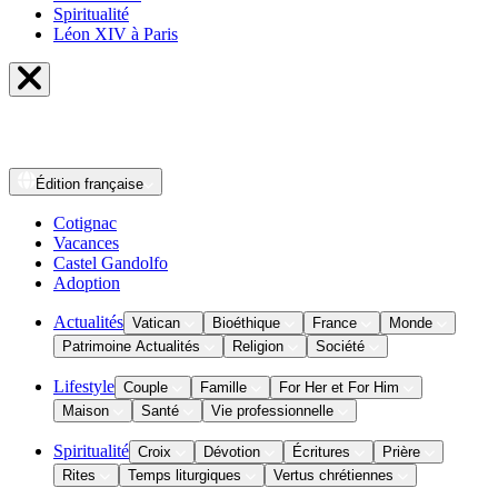
Spiritualité
Léon XIV à Paris
Édition
française
Cotignac
Vacances
Castel Gandolfo
Adoption
Actualités
Vatican
Bioéthique
France
Monde
Patrimoine Actualités
Religion
Société
Lifestyle
Couple
Famille
For Her et For Him
Maison
Santé
Vie professionnelle
Spiritualité
Croix
Dévotion
Écritures
Prière
Rites
Temps liturgiques
Vertus chrétiennes