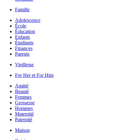
Famille
Adolescence
École
Éducation
Enfants
Étudiants
Finances
Parents
Vieillesse
For Her et For Him
Amitié
Beauté
Femmes
Grossesse
Hommes
Maternité
Paternité
Maison