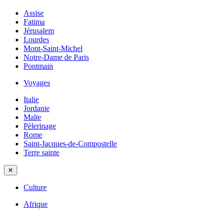
Assise
Fatima
Jérusalem
Lourdes
Mont-Saint-Michel
Notre-Dame de Paris
Pontmain
Voyages
Italie
Jordanie
Malte
Pèlerinage
Rome
Saint-Jacques-de-Compostelle
Terre sainte
✕
Culture
Afrique