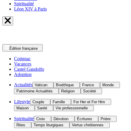
Spiritualité
Léon XIV à Paris
Édition
française
Cotignac
Vacances
Castel Gandolfo
Adoption
Actualités
Vatican
Bioéthique
France
Monde
Patrimoine Actualités
Religion
Société
Lifestyle
Couple
Famille
For Her et For Him
Maison
Santé
Vie professionnelle
Spiritualité
Croix
Dévotion
Écritures
Prière
Rites
Temps liturgiques
Vertus chrétiennes