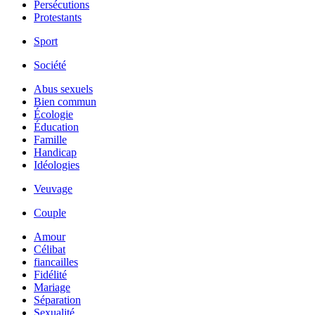
Persécutions
Protestants
Sport
Société
Abus sexuels
Bien commun
Écologie
Éducation
Famille
Handicap
Idéologies
Veuvage
Couple
Amour
Célibat
fiancailles
Fidélité
Mariage
Séparation
Sexualité