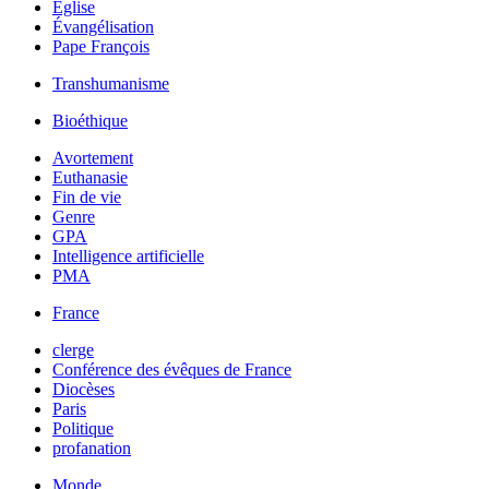
Église
Évangélisation
Pape François
Transhumanisme
Bioéthique
Avortement
Euthanasie
Fin de vie
Genre
GPA
Intelligence artificielle
PMA
France
clerge
Conférence des évêques de France
Diocèses
Paris
Politique
profanation
Monde