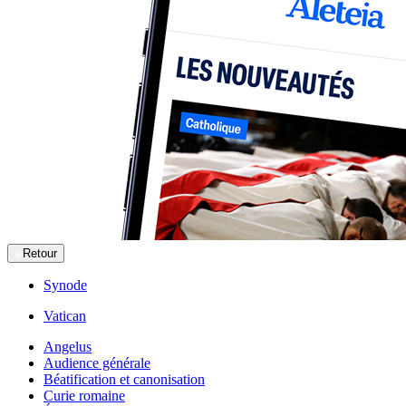
Retour
Synode
Vatican
Angelus
Audience générale
Béatification et canonisation
Curie romaine