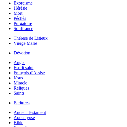
Exorcisme
Hérésie
Mort
Péchés
Purgatoire
Souffrance
Thérèse de Lisieux
Vierge Marie
Dévotion
Anges
Esprit saint
François d'Assise
Jésus
Miracle
Reliques
Saints
Écritures
Ancien Testament
Apocalypse
Bible