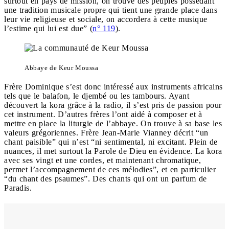
surtout en pays de mission, on trouve des peuples possédant
une tradition musicale propre qui tient une grande place dans
leur vie religieuse et sociale, on accordera à cette musique
l’estime qui lui est due” (
n° 119
).
Abbaye de Keur Moussa
Frère Dominique s’est donc intéressé aux instruments africains
tels que le balafon, le djembé ou les tambours. Ayant
découvert la kora grâce à la radio, il s’est pris de passion pour
cet instrument. D’autres frères l’ont aidé à composer et à
mettre en place la liturgie de l’abbaye. On trouve à sa base les
valeurs grégoriennes. Frère Jean-Marie Vianney décrit “un
chant paisible” qui n’est “ni sentimental, ni excitant. Plein de
nuances, il met surtout la Parole de Dieu en évidence. La kora
avec ses vingt et une cordes, et maintenant chromatique,
permet l’accompagnement de ces mélodies”, et en particulier
“du chant des psaumes”. Des chants qui ont un parfum de
Paradis.