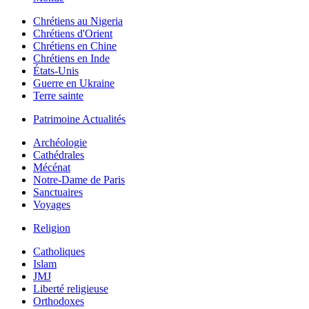
Chrétiens au Nigeria
Chrétiens d'Orient
Chrétiens en Chine
Chrétiens en Inde
États-Unis
Guerre en Ukraine
Terre sainte
Patrimoine Actualités
Archéologie
Cathédrales
Mécénat
Notre-Dame de Paris
Sanctuaires
Voyages
Religion
Catholiques
Islam
JMJ
Liberté religieuse
Orthodoxes