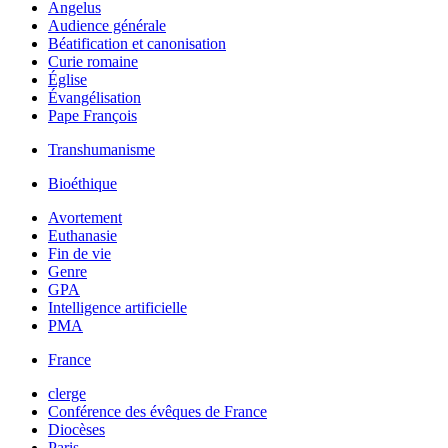
Angelus
Audience générale
Béatification et canonisation
Curie romaine
Église
Évangélisation
Pape François
Transhumanisme
Bioéthique
Avortement
Euthanasie
Fin de vie
Genre
GPA
Intelligence artificielle
PMA
France
clerge
Conférence des évêques de France
Diocèses
Paris