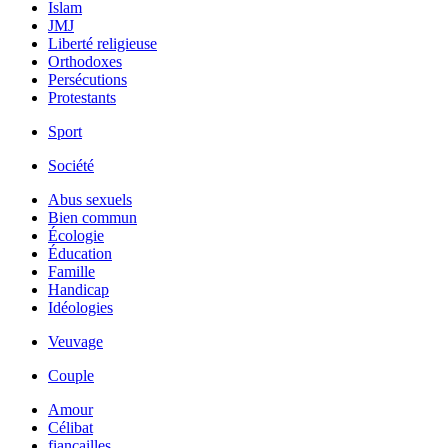
Islam
JMJ
Liberté religieuse
Orthodoxes
Persécutions
Protestants
Sport
Société
Abus sexuels
Bien commun
Écologie
Éducation
Famille
Handicap
Idéologies
Veuvage
Couple
Amour
Célibat
fiancailles