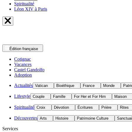
Spiritualité
Léon XIV à Paris
Édition
française
Cotignac
Vacances
Castel Gandolfo
Adoption
Actualités
Vatican
Bioéthique
France
Monde
Patri
Lifestyle
Couple
Famille
For Her et For Him
Maison
Spiritualité
Croix
Dévotion
Écritures
Prière
Rites
Découvertes
Arts
Histoire
Patrimoine Culture
Sanctuai
Services