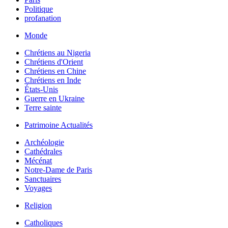
Politique
profanation
Monde
Chrétiens au Nigeria
Chrétiens d'Orient
Chrétiens en Chine
Chrétiens en Inde
États-Unis
Guerre en Ukraine
Terre sainte
Patrimoine Actualités
Archéologie
Cathédrales
Mécénat
Notre-Dame de Paris
Sanctuaires
Voyages
Religion
Catholiques