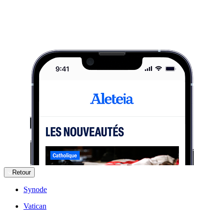
Retour
Synode
Vatican