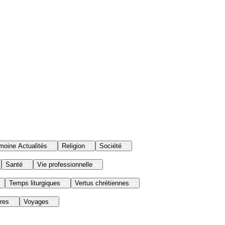
moine Actualités
Religion
Société
Santé
Vie professionnelle
Temps liturgiques
Vertus chrétiennes
res
Voyages