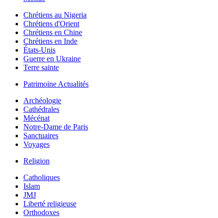
Chrétiens au Nigeria
Chrétiens d'Orient
Chrétiens en Chine
Chrétiens en Inde
États-Unis
Guerre en Ukraine
Terre sainte
Patrimoine Actualités
Archéologie
Cathédrales
Mécénat
Notre-Dame de Paris
Sanctuaires
Voyages
Religion
Catholiques
Islam
JMJ
Liberté religieuse
Orthodoxes