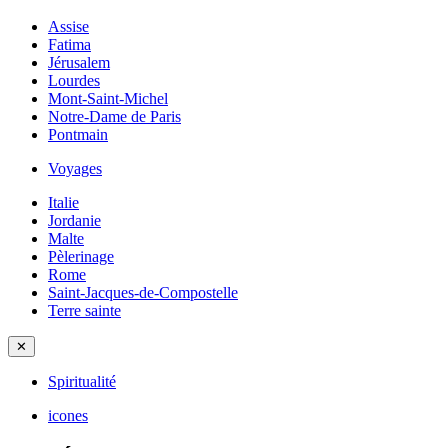
Assise
Fatima
Jérusalem
Lourdes
Mont-Saint-Michel
Notre-Dame de Paris
Pontmain
Voyages
Italie
Jordanie
Malte
Pèlerinage
Rome
Saint-Jacques-de-Compostelle
Terre sainte
✕
Spiritualité
icones