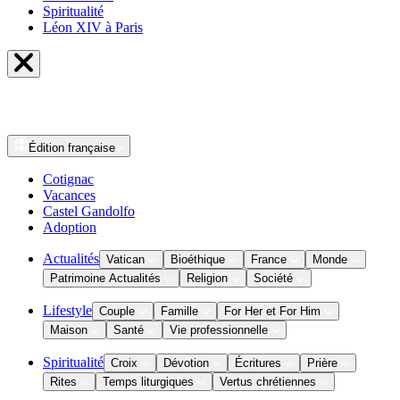
Spiritualité
Léon XIV à Paris
Édition
française
Cotignac
Vacances
Castel Gandolfo
Adoption
Actualités
Vatican
Bioéthique
France
Monde
Patrimoine Actualités
Religion
Société
Lifestyle
Couple
Famille
For Her et For Him
Maison
Santé
Vie professionnelle
Spiritualité
Croix
Dévotion
Écritures
Prière
Rites
Temps liturgiques
Vertus chrétiennes