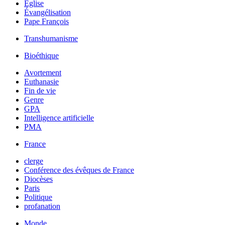
Église
Évangélisation
Pape François
Transhumanisme
Bioéthique
Avortement
Euthanasie
Fin de vie
Genre
GPA
Intelligence artificielle
PMA
France
clerge
Conférence des évêques de France
Diocèses
Paris
Politique
profanation
Monde