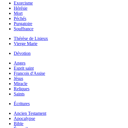
Exorcisme
Hérésie
Mort
Péchés
Purgatoire
Souffrance
Thérèse de Lisieux
Vierge Marie
Dévotion
Anges
Esprit saint
François d'Assise
Jésus
Miracle
Reliques
Saints
Écritures
Ancien Testament
Apocalypse
Bible