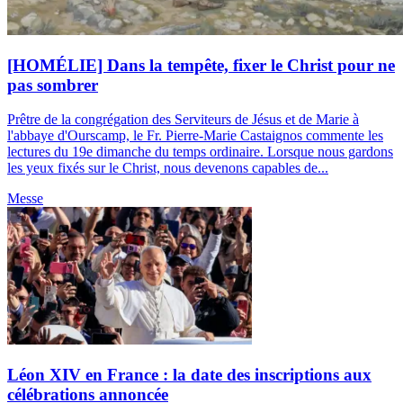
[HOMÉLIE] Dans la tempête, fixer le Christ pour ne
pas sombrer
Prêtre de la congrégation des Serviteurs de Jésus et de Marie à
l'abbaye d'Ourscamp, le Fr. Pierre-Marie Castaignos commente les
lectures du 19e dimanche du temps ordinaire. Lorsque nous gardons
les yeux fixés sur le Christ, nous devenons capables de...
Messe
Léon XIV en France : la date des inscriptions aux
célébrations annoncée