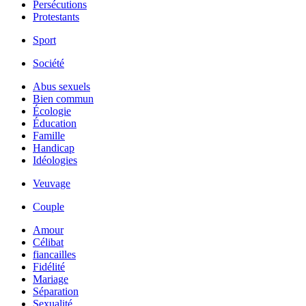
Persécutions
Protestants
Sport
Société
Abus sexuels
Bien commun
Écologie
Éducation
Famille
Handicap
Idéologies
Veuvage
Couple
Amour
Célibat
fiancailles
Fidélité
Mariage
Séparation
Sexualité