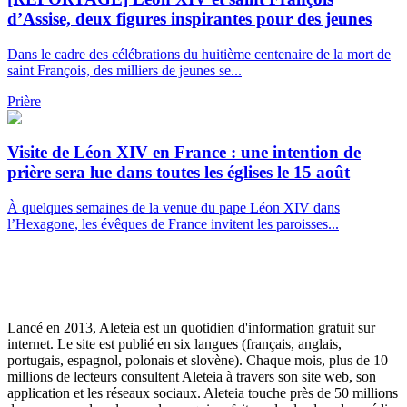
d’Assise, deux figures inspirantes pour des jeunes
Dans le cadre des célébrations du huitième centenaire de la mort de
saint François, des milliers de jeunes se...
Prière
Visite de Léon XIV en France : une intention de
prière sera lue dans toutes les églises le 15 août
À quelques semaines de la venue du pape Léon XIV dans
l’Hexagone, les évêques de France invitent les paroisses...
Lancé en 2013, Aleteia est un quotidien d'information gratuit sur
internet. Le site est publié en six langues (français, anglais,
portugais, espagnol, polonais et slovène). Chaque mois, plus de 10
millions de lecteurs consultent Aleteia à travers son site web, son
application et les réseaux sociaux. Aleteia touche près de 50 millions