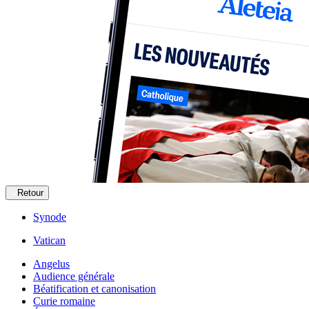
Retour
Synode
Vatican
Angelus
Audience générale
Béatification et canonisation
Curie romaine