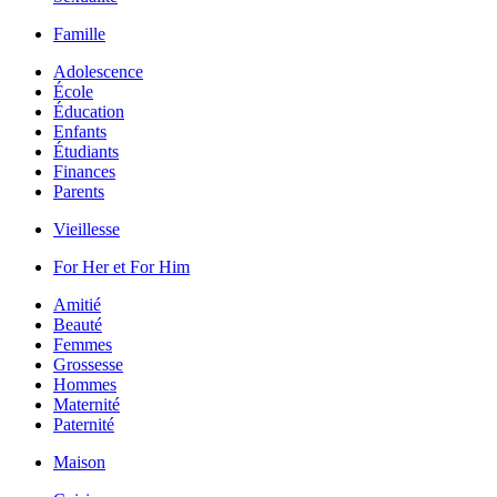
Famille
Adolescence
École
Éducation
Enfants
Étudiants
Finances
Parents
Vieillesse
For Her et For Him
Amitié
Beauté
Femmes
Grossesse
Hommes
Maternité
Paternité
Maison