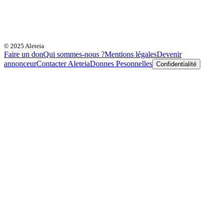
© 2025 Aleteia
Faire un don
Qui sommes-nous ?
Mentions légales
Devenir
annonceur
Contacter Aleteia
Donnes Pesonnelles
Confidentialité