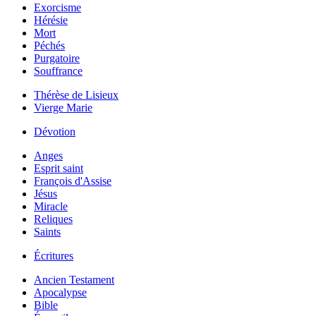
Exorcisme
Hérésie
Mort
Péchés
Purgatoire
Souffrance
Thérèse de Lisieux
Vierge Marie
Dévotion
Anges
Esprit saint
François d'Assise
Jésus
Miracle
Reliques
Saints
Écritures
Ancien Testament
Apocalypse
Bible