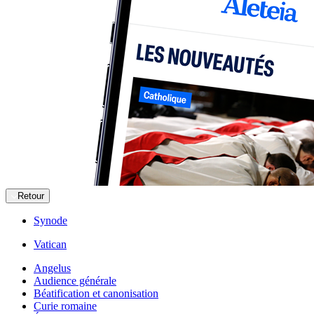
Retour
Synode
Vatican
Angelus
Audience générale
Béatification et canonisation
Curie romaine