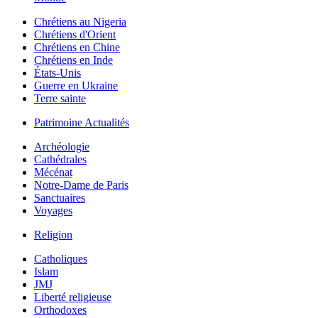
Chrétiens au Nigeria
Chrétiens d'Orient
Chrétiens en Chine
Chrétiens en Inde
États-Unis
Guerre en Ukraine
Terre sainte
Patrimoine Actualités
Archéologie
Cathédrales
Mécénat
Notre-Dame de Paris
Sanctuaires
Voyages
Religion
Catholiques
Islam
JMJ
Liberté religieuse
Orthodoxes