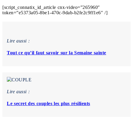
[script_connatix_id_article cnx-video=”265960″
token=”e5373a05-8be1-470c-9dab-b2fe2c9ff1e6″ /]
Lire aussi :
Tout ce qu’il faut savoir sur la Semaine sainte
Lire aussi :
Le secret des couples les plus résilients