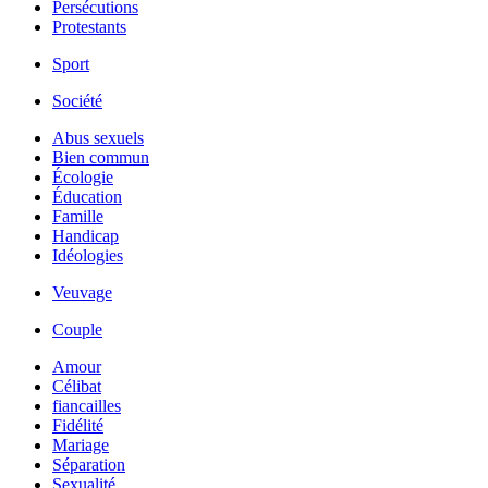
Persécutions
Protestants
Sport
Société
Abus sexuels
Bien commun
Écologie
Éducation
Famille
Handicap
Idéologies
Veuvage
Couple
Amour
Célibat
fiancailles
Fidélité
Mariage
Séparation
Sexualité