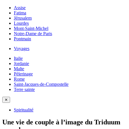
Assise
Fatima
Jérusalem
Lourdes
Mont-Saint-Michel
Notre-Dame de Paris
Pontmain
Voyages
Italie
Jordanie
Malte
Pèlerinage
Rome
Saint-Jacques-de-Compostelle
Terre sainte
✕
Spiritualité
Une vie de couple à l’image du Triduum