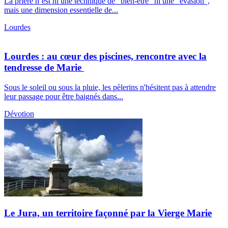
La prière n’est ni une technique de "bien-être" ni une "évasion",
mais une dimension essentielle de...
Lourdes
Lourdes : au cœur des piscines, rencontre avec la
tendresse de Marie
Sous le soleil ou sous la pluie, les pèlerins n'hésitent pas à attendre
leur passage pour être baignés dans...
Dévotion
Le Jura, un territoire façonné par la Vierge Marie