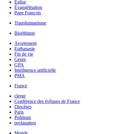
Église
Évangélisation
Pape François
Transhumanisme
Bioéthique
Avortement
Euthanasie
Fin de vie
Genre
GPA
Intelligence artificielle
PMA
France
clerge
Conférence des évêques de France
Diocèses
Paris
Politique
profanation
Monde