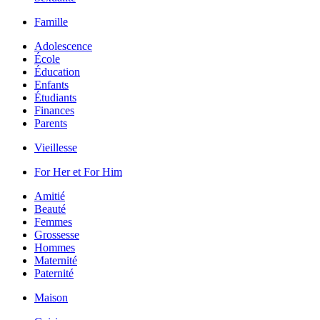
Famille
Adolescence
École
Éducation
Enfants
Étudiants
Finances
Parents
Vieillesse
For Her et For Him
Amitié
Beauté
Femmes
Grossesse
Hommes
Maternité
Paternité
Maison