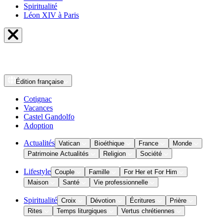
Spiritualité
Léon XIV à Paris
Édition
française
Cotignac
Vacances
Castel Gandolfo
Adoption
Actualités
Vatican
Bioéthique
France
Monde
Patrimoine Actualités
Religion
Société
Lifestyle
Couple
Famille
For Her et For Him
Maison
Santé
Vie professionnelle
Spiritualité
Croix
Dévotion
Écritures
Prière
Rites
Temps liturgiques
Vertus chrétiennes