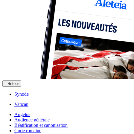
Retour
Synode
Vatican
Angelus
Audience générale
Béatification et canonisation
Curie romaine