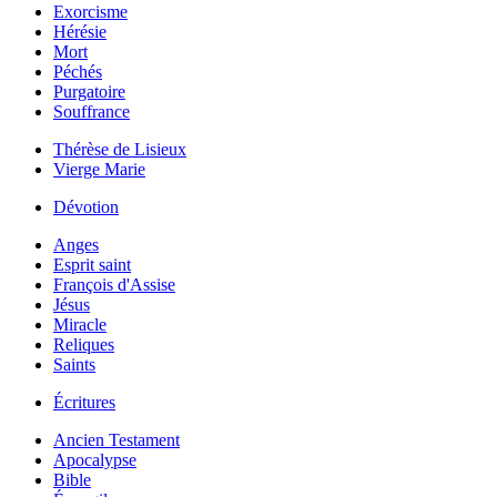
Exorcisme
Hérésie
Mort
Péchés
Purgatoire
Souffrance
Thérèse de Lisieux
Vierge Marie
Dévotion
Anges
Esprit saint
François d'Assise
Jésus
Miracle
Reliques
Saints
Écritures
Ancien Testament
Apocalypse
Bible