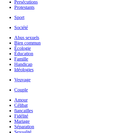
Persécutions
Protestants
Sport
Société
Abus sexuels
Bien commun
Écologie
Éducation
Famille
Handicap
Idéologies
Veuvage
Couple
Amour
Célibat
fiancailles
Fidélité
Mariage
Séparation
Sexualité