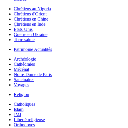
Chrétiens au Nigeria
Chrétiens d'Orient
Chrétiens en Chine
Chrétiens en Inde
États-Unis
Guerre en Ukraine
Terre sainte
Patrimoine Actualités
Archéologie
Cathédrales
Mécénat
Notre-Dame de Paris
Sanctuaires
Voyages
Religion
Catholiques
Islam
JMJ
Liberté religieuse
Orthodoxes