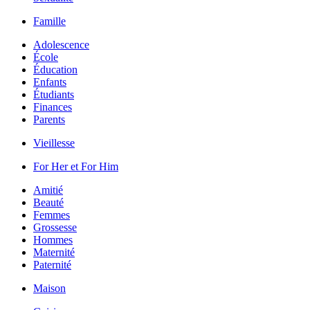
Famille
Adolescence
École
Éducation
Enfants
Étudiants
Finances
Parents
Vieillesse
For Her et For Him
Amitié
Beauté
Femmes
Grossesse
Hommes
Maternité
Paternité
Maison