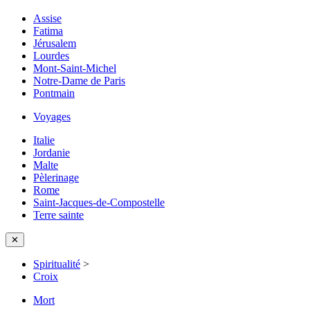
Assise
Fatima
Jérusalem
Lourdes
Mont-Saint-Michel
Notre-Dame de Paris
Pontmain
Voyages
Italie
Jordanie
Malte
Pèlerinage
Rome
Saint-Jacques-de-Compostelle
Terre sainte
✕
Spiritualité
>
Croix
Mort