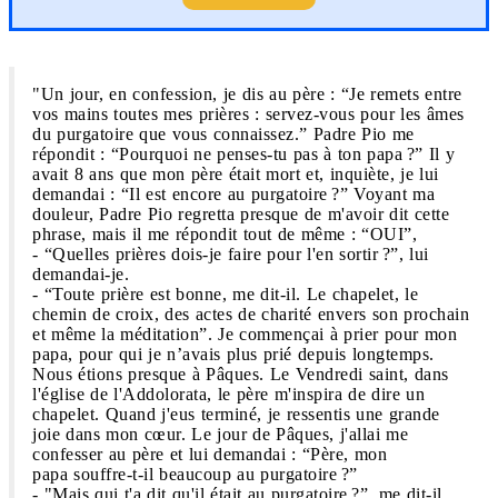
"Un jour, en confession, je dis au père : “Je remets entre
vos mains toutes mes prières : servez-vous pour les âmes
du purgatoire que vous connaissez.” Padre Pio me
répondit : “Pourquoi ne penses-tu pas à ton papa ?” Il y
avait 8 ans que mon père était mort et, inquiète, je lui
demandai : “Il est encore au purgatoire ?” Voyant ma
douleur, Padre Pio regretta presque de m'avoir dit cette
phrase, mais il me répondit tout de même : “OUI”,
- “Quelles prières dois-je faire pour l'en sortir ?”, lui
demandai-je.
- “Toute prière est bonne, me dit-il. Le chapelet, le
chemin de croix, des actes de charité envers son prochain
et même la méditation”. Je commençai à prier pour mon
papa, pour qui je n’avais plus prié depuis longtemps.
Nous étions presque à Pâques. Le Vendredi saint, dans
l'église de l'Addolorata, le père m'inspira de dire un
chapelet. Quand j'eus terminé, je ressentis une grande
joie dans mon cœur. Le jour de Pâques, j'allai me
confesser au père et lui demandai : “Père, mon
papa souffre-t-il beaucoup au purgatoire ?”
- "Mais qui t'a dit qu'il était au purgatoire ?”, me dit-il.