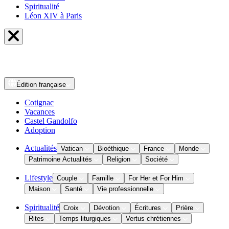
Spiritualité
Léon XIV à Paris
Édition
française
Cotignac
Vacances
Castel Gandolfo
Adoption
Actualités
Vatican
Bioéthique
France
Monde
Patrimoine Actualités
Religion
Société
Lifestyle
Couple
Famille
For Her et For Him
Maison
Santé
Vie professionnelle
Spiritualité
Croix
Dévotion
Écritures
Prière
Rites
Temps liturgiques
Vertus chrétiennes