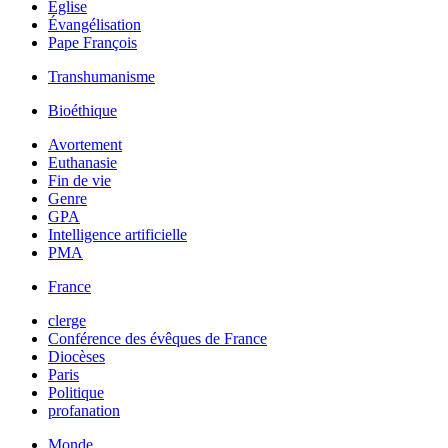
Église
Évangélisation
Pape François
Transhumanisme
Bioéthique
Avortement
Euthanasie
Fin de vie
Genre
GPA
Intelligence artificielle
PMA
France
clerge
Conférence des évêques de France
Diocèses
Paris
Politique
profanation
Monde