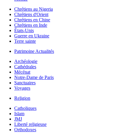
Chrétiens au Nigeria
Chrétiens d'Orient
Chrétiens en Chine
Chrétiens en Inde
États-Unis
Guerre en Ukraine
Terre sainte
Patrimoine Actualités
Archéologie
Cathédrales
Mécénat
Notre-Dame de Paris
Sanctuaires
Voyages
Religion
Catholiques
Islam
JMJ
Liberté religieuse
Orthodoxes