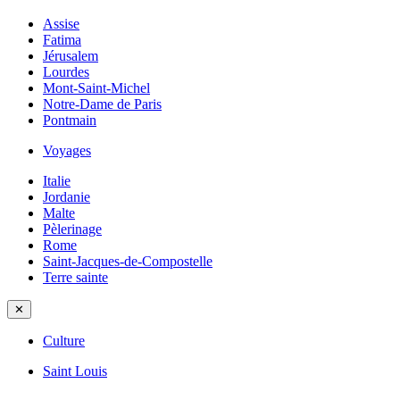
Assise
Fatima
Jérusalem
Lourdes
Mont-Saint-Michel
Notre-Dame de Paris
Pontmain
Voyages
Italie
Jordanie
Malte
Pèlerinage
Rome
Saint-Jacques-de-Compostelle
Terre sainte
✕
Culture
Saint Louis