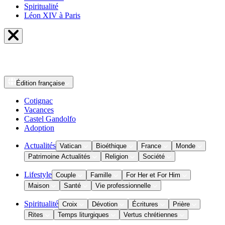
Spiritualité
Léon XIV à Paris
Édition
française
Cotignac
Vacances
Castel Gandolfo
Adoption
Actualités
Vatican
Bioéthique
France
Monde
Patrimoine Actualités
Religion
Société
Lifestyle
Couple
Famille
For Her et For Him
Maison
Santé
Vie professionnelle
Spiritualité
Croix
Dévotion
Écritures
Prière
Rites
Temps liturgiques
Vertus chrétiennes