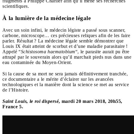
fragments à Philippe Charlier afin qu’il mène ses recherches
scientifiques.
À la lumière de la médecine légale
Avec un soin infini, le médecin légiste a passé sous scanner,
carbone, microscope… ces précieuses reliques afin de les faire
parler. Résultat ? La médecine légale semble démontrer que
Louis IX était atteint de scorbut et d’une maladie parasitaire !
Appelé “
Schistosoma haematobium
“, le parasite aurait pu être
attrapé par le souverain alors qu’il marchait pieds nus dans une
eau contaminée du Moyen-Orient.
Si la cause de sa mort ne sera jamais définitivement tranchée,
ce documentaire a le mérite d’éclairer sur les avancées
technologiques et la manière dont la science se met au service
de l’Histoire.
Saint Louis, le roi dispersé
, mardi 20 mars 2018, 20h55,
France 5.