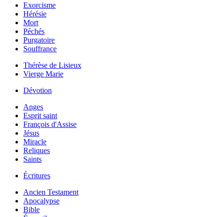
Exorcisme
Hérésie
Mort
Péchés
Purgatoire
Souffrance
Thérèse de Lisieux
Vierge Marie
Dévotion
Anges
Esprit saint
François d'Assise
Jésus
Miracle
Reliques
Saints
Écritures
Ancien Testament
Apocalypse
Bible