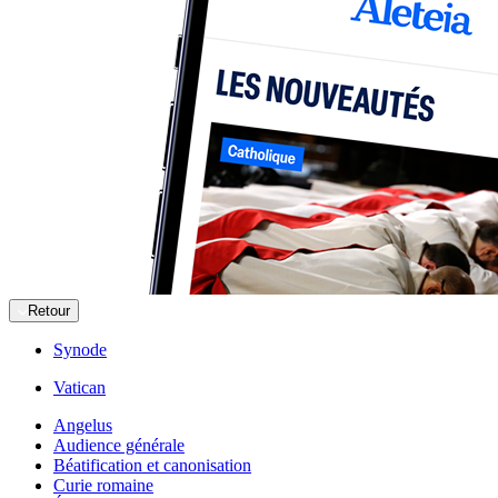
Retour
Synode
Vatican
Angelus
Audience générale
Béatification et canonisation
Curie romaine