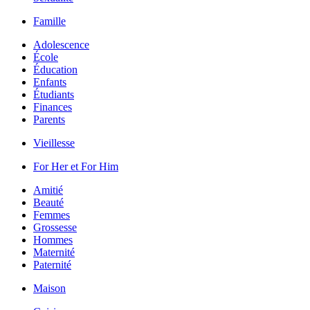
Famille
Adolescence
École
Éducation
Enfants
Étudiants
Finances
Parents
Vieillesse
For Her et For Him
Amitié
Beauté
Femmes
Grossesse
Hommes
Maternité
Paternité
Maison