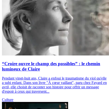
“Croire ouvre le champ des possibles” : le chemin
lumineux de Claire
Pendant vingt-huit ans, Claire a enfoui le traumatisme du viol qu'elle
a subi enfant. Dans son livre "À cœur vaillant", paru chez Fayard en
avril, elle choisit de raconter son histoire pour offrir un message
d'espoir à ceux qui traversent...
Culture