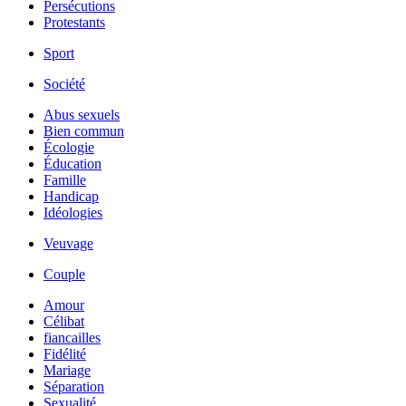
Persécutions
Protestants
Sport
Société
Abus sexuels
Bien commun
Écologie
Éducation
Famille
Handicap
Idéologies
Veuvage
Couple
Amour
Célibat
fiancailles
Fidélité
Mariage
Séparation
Sexualité