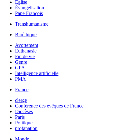
Église
Évangélisation
Pape François
Transhumanisme
Bioéthique
Avortement
Euthanasie
Fin de vie
Genre
GPA
Intelligence artificielle
PMA
France
clerge
Conférence des évêques de France
Diocèses
Paris
Politique
profanation
Monde