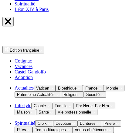
Spiritualité
Léon XIV à Paris
Édition
française
Cotignac
Vacances
Castel Gandolfo
Adoption
Actualités
Vatican
Bioéthique
France
Monde
Patrimoine Actualités
Religion
Société
Lifestyle
Couple
Famille
For Her et For Him
Maison
Santé
Vie professionnelle
Spiritualité
Croix
Dévotion
Écritures
Prière
Rites
Temps liturgiques
Vertus chrétiennes