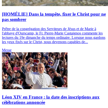
[HOMÉLIE] Dans la tempête, fixer le Christ pour ne
pas sombrer
Prêtre de la congrégation des Serviteurs de Jésus et de Marie à
l'abbaye d'Ourscamp, le Fr. Pierre-Marie Castaignos commente les
lectures du 19e dimanche du temps ordinaire. Lorsque nous gardons
les yeux fixés sur le Christ, nous devenons capables de...
Messe
Léon XIV en France : la date des inscriptions aux
célébrations annoncée