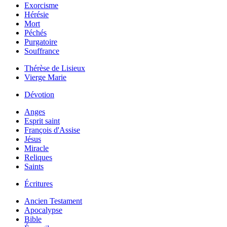
Exorcisme
Hérésie
Mort
Péchés
Purgatoire
Souffrance
Thérèse de Lisieux
Vierge Marie
Dévotion
Anges
Esprit saint
François d'Assise
Jésus
Miracle
Reliques
Saints
Écritures
Ancien Testament
Apocalypse
Bible