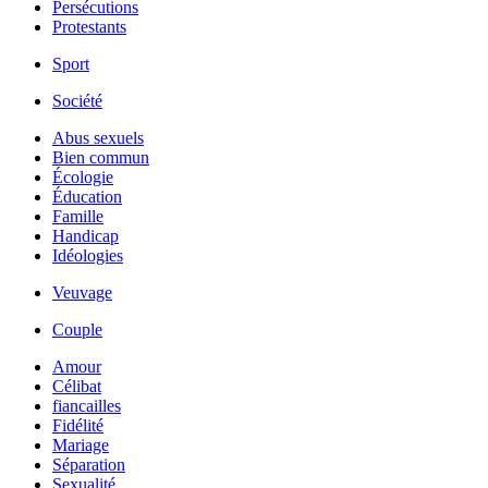
Persécutions
Protestants
Sport
Société
Abus sexuels
Bien commun
Écologie
Éducation
Famille
Handicap
Idéologies
Veuvage
Couple
Amour
Célibat
fiancailles
Fidélité
Mariage
Séparation
Sexualité