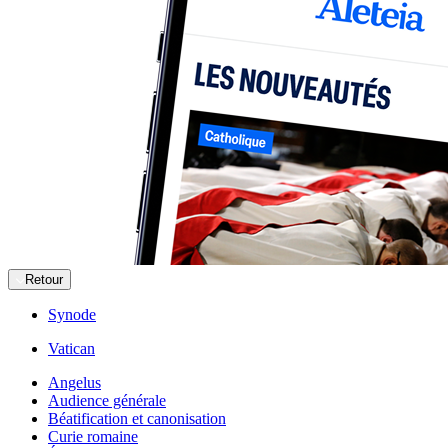
Retour
Synode
Vatican
Angelus
Audience générale
Béatification et canonisation
Curie romaine