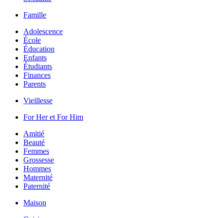
Famille
Adolescence
École
Éducation
Enfants
Étudiants
Finances
Parents
Vieillesse
For Her et For Him
Amitié
Beauté
Femmes
Grossesse
Hommes
Maternité
Paternité
Maison