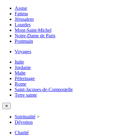
Assise
Fatima
Jérusalem
Lourdes
Mont-Saint-Michel
Notre-Dame de Paris
Pontmain
Voyages
Italie
Jordanie
Malte
Pèlerinage
Rome
Saint-Jacques-de-Compostelle
Terre sainte
✕
Spiritualité
>
Dévotion
Charité