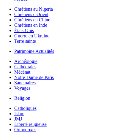
Chrétiens au Nigeria
Chrétiens d'Orient
Chrétiens en Chine
Chrétiens en Inde
États-Unis
Guerre en Ukraine
Terre sainte
Patrimoine Actualités
Archéologie
Cathédrales
Mécénat
Notre-Dame de Paris
Sanctuaires
Voyages
Religion
Catholiques
Islam
JMJ
Liberté religieuse
Orthodoxes