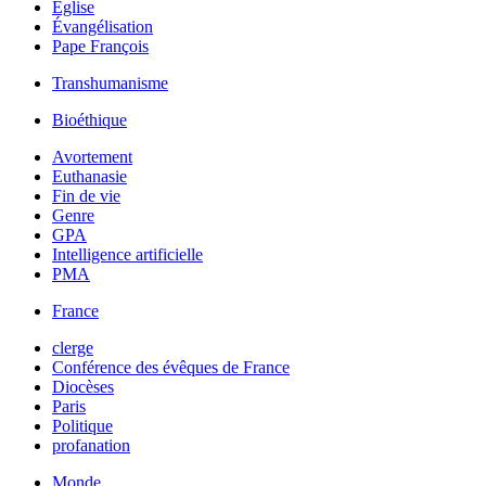
Église
Évangélisation
Pape François
Transhumanisme
Bioéthique
Avortement
Euthanasie
Fin de vie
Genre
GPA
Intelligence artificielle
PMA
France
clerge
Conférence des évêques de France
Diocèses
Paris
Politique
profanation
Monde