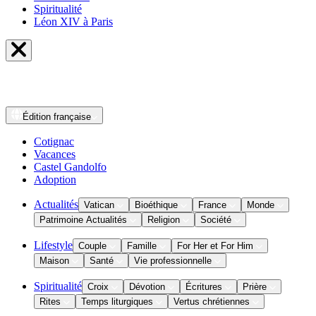
Spiritualité
Léon XIV à Paris
Édition
française
Cotignac
Vacances
Castel Gandolfo
Adoption
Actualités
Vatican
Bioéthique
France
Monde
Patrimoine Actualités
Religion
Société
Lifestyle
Couple
Famille
For Her et For Him
Maison
Santé
Vie professionnelle
Spiritualité
Croix
Dévotion
Écritures
Prière
Rites
Temps liturgiques
Vertus chrétiennes