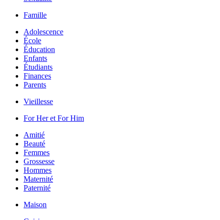
Famille
Adolescence
École
Éducation
Enfants
Étudiants
Finances
Parents
Vieillesse
For Her et For Him
Amitié
Beauté
Femmes
Grossesse
Hommes
Maternité
Paternité
Maison