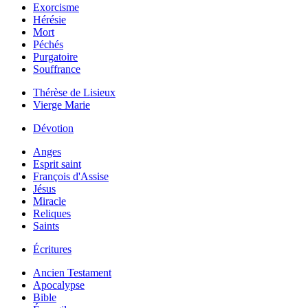
Exorcisme
Hérésie
Mort
Péchés
Purgatoire
Souffrance
Thérèse de Lisieux
Vierge Marie
Dévotion
Anges
Esprit saint
François d'Assise
Jésus
Miracle
Reliques
Saints
Écritures
Ancien Testament
Apocalypse
Bible