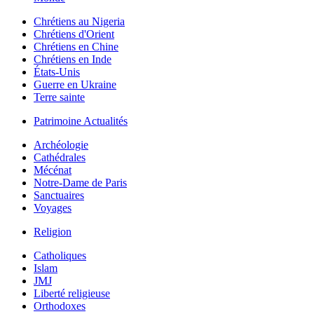
Chrétiens au Nigeria
Chrétiens d'Orient
Chrétiens en Chine
Chrétiens en Inde
États-Unis
Guerre en Ukraine
Terre sainte
Patrimoine Actualités
Archéologie
Cathédrales
Mécénat
Notre-Dame de Paris
Sanctuaires
Voyages
Religion
Catholiques
Islam
JMJ
Liberté religieuse
Orthodoxes