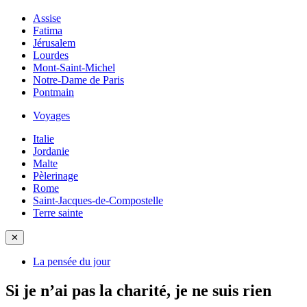
Assise
Fatima
Jérusalem
Lourdes
Mont-Saint-Michel
Notre-Dame de Paris
Pontmain
Voyages
Italie
Jordanie
Malte
Pèlerinage
Rome
Saint-Jacques-de-Compostelle
Terre sainte
✕
La pensée du jour
Si je n’ai pas la charité, je ne suis rien