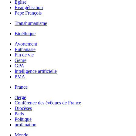
Église
Évangélisation
Pape François
Transhumanisme
Bioéthique
Avortement
Euthanasie
Fin de vie
Genre
GPA
Intelligence artificielle
PMA
France
clerge
Conférence des évêques de France
Diocèses
Paris
Politique
profanation
Monde