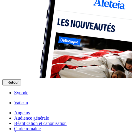
Retour
Synode
Vatican
Angelus
Audience générale
Béatification et canonisation
Curie romaine