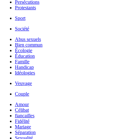
Persécutions
Protestants
Sport
Société
Abus sexuels
Bien commun
Écologie
Éducation
Famille
Handicap
Idéologies
Veuvage
Couple
Amour
Célibat
fiancailles
Fidélité
Mariage
Séparation
Sexualité