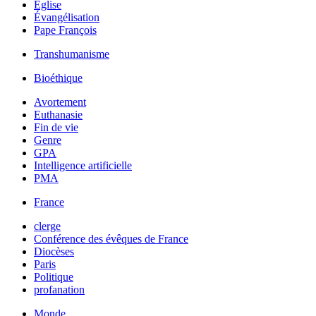
Église
Évangélisation
Pape François
Transhumanisme
Bioéthique
Avortement
Euthanasie
Fin de vie
Genre
GPA
Intelligence artificielle
PMA
France
clerge
Conférence des évêques de France
Diocèses
Paris
Politique
profanation
Monde