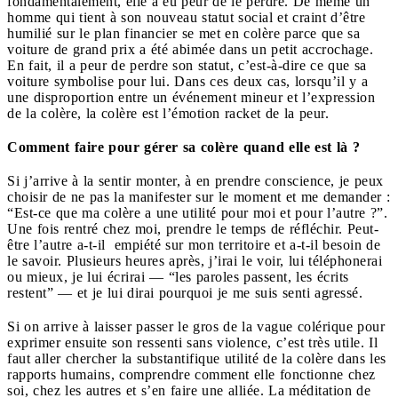
fondamentalement, elle a eu peur de le perdre. De même un
homme qui tient à son nouveau statut social et craint d’être
humilié sur le plan financier se met en colère parce que sa
voiture de grand prix a été abimée dans un petit accrochage.
En fait, il a peur de perdre son statut, c’est-à-dire ce que sa
voiture symbolise pour lui. Dans ces deux cas, lorsqu’il y a
une disproportion entre un événement mineur et l’expression
de la colère, la colère est l’émotion racket de la peur.
Comment faire pour gérer sa colère quand elle est là ?
Si j’arrive à la sentir monter, à en prendre conscience, je peux
choisir de ne pas la manifester sur le moment et me demander :
“Est-ce que ma colère a une utilité pour moi et pour l’autre ?”.
Une fois rentré chez moi, prendre le temps de réfléchir. Peut-
être l’autre a-t-il empiété sur mon territoire et a-t-il besoin de
le savoir. Plusieurs heures après, j’irai le voir, lui téléphonerai
ou mieux, je lui écrirai — “les paroles passent, les écrits
restent” — et je lui dirai pourquoi je me suis senti agressé.
Si on arrive à laisser passer le gros de la vague colérique pour
exprimer ensuite son ressenti sans violence, c’est très utile. Il
faut aller chercher la substantifique utilité de la colère dans les
rapports humains, comprendre comment elle fonctionne chez
soi, chez les autres et s’en faire une alliée. La méditation de