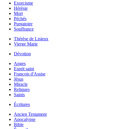
Exorcisme
Hérésie
Mort
Péchés
Purgatoire
Souffrance
Thérèse de Lisieux
Vierge Marie
Dévotion
Anges
Esprit saint
François d'Assise
Jésus
Miracle
Reliques
Saints
Écritures
Ancien Testament
Apocalypse
Bible