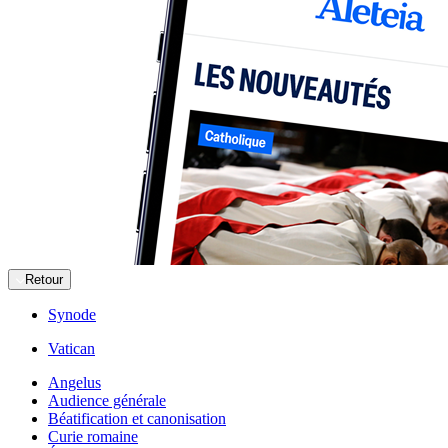
Retour
Synode
Vatican
Angelus
Audience générale
Béatification et canonisation
Curie romaine