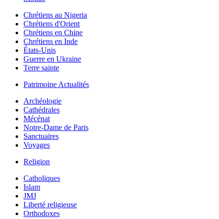
Chrétiens au Nigeria
Chrétiens d'Orient
Chrétiens en Chine
Chrétiens en Inde
États-Unis
Guerre en Ukraine
Terre sainte
Patrimoine Actualités
Archéologie
Cathédrales
Mécénat
Notre-Dame de Paris
Sanctuaires
Voyages
Religion
Catholiques
Islam
JMJ
Liberté religieuse
Orthodoxes