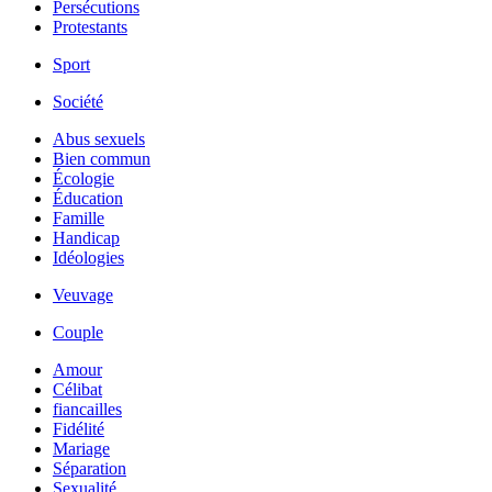
Persécutions
Protestants
Sport
Société
Abus sexuels
Bien commun
Écologie
Éducation
Famille
Handicap
Idéologies
Veuvage
Couple
Amour
Célibat
fiancailles
Fidélité
Mariage
Séparation
Sexualité