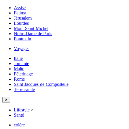
Assise
Fatima
Jérusalem
Lourdes
Mont-Saint-Michel
Notre-Dame de Paris
Pontmain
Voyages
Italie
Jordanie
Malte
Pèlerinage
Rome
Saint-Jacques-de-Compostelle
Terre sainte
✕
Lifestyle
>
Santé
colère