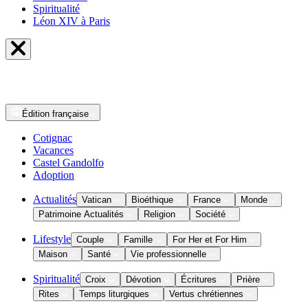
Spiritualité
Léon XIV à Paris
Édition
française
Cotignac
Vacances
Castel Gandolfo
Adoption
Actualités
Vatican
Bioéthique
France
Monde
Patrimoine Actualités
Religion
Société
Lifestyle
Couple
Famille
For Her et For Him
Maison
Santé
Vie professionnelle
Spiritualité
Croix
Dévotion
Écritures
Prière
Rites
Temps liturgiques
Vertus chrétiennes