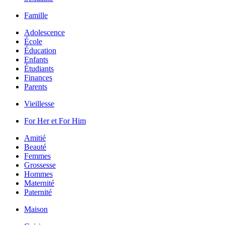
Famille
Adolescence
École
Éducation
Enfants
Étudiants
Finances
Parents
Vieillesse
For Her et For Him
Amitié
Beauté
Femmes
Grossesse
Hommes
Maternité
Paternité
Maison