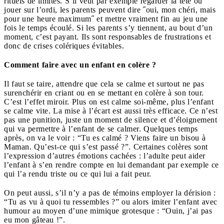
rituels de limites. S’il veut par exemple regarder la tété ou
jouer sur l’ordi, les parents peuvent dire ˝oui, mon chéri, mais
pour une heure maximum˝ et mettre vraiment fin au jeu une
fois le temps écoulé. Si les parents s’y tiennent, au bout d’un
moment, c’est payant. Ils sont responsables de frustrations et
donc de crises colériques évitables.
Comment faire avec un enfant en colère ?
Il faut se taire, attendre que cela se calme et surtout ne pas
surenchérir en criant ou en se mettant en colère à son tour.
C’est l’effet miroir. Plus on est calme soi-même, plus l’enfant
se calme vite. La mise à l’écart est aussi très efficace. Ce n’est
pas une punition, juste un moment de silence et d’éloignement
qui va permettre à l’enfant de se calmer. Quelques temps
après, on va le voir : “Tu es calmé ? Viens faire un bisou à
Maman. Qu’est-ce qui s’est passé ?”. Certaines colères sont
l’expression d’autres émotions cachées : l’adulte peut aider
l’enfant à s’en rendre compte en lui demandant par exemple ce
qui l’a rendu triste ou ce qui lui a fait peur.
On peut aussi, s’il n’y a pas de témoins employer la dérision :
“Tu as vu à quoi tu ressembles ?” ou alors imiter l’enfant avec
humour au moyen d’une mimique grotesque : “Ouin, j’ai pas
eu mon gâteau !”.